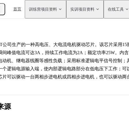
Main Navigation
首页
训练营项目资料
实训项目资料
在线工具
ST公司生产的一种高电压、大电流电机驱动芯片。该芯片采用15
瞬间峰值电流可达3A，持续工作电流为2A；额定功率25W。内
电动机、继电器线圈等感性负载；采用标准逻辑电平信号控制；
一个逻辑电源输入端，使内部逻辑电路部分在低电压下工作；可以
芯片可以驱动一台两相步进电机或四相步进电机，也可以驱动两
来源