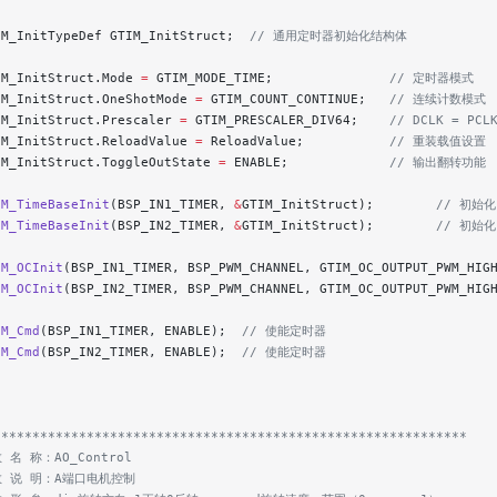
IM_InitTypeDef GTIM_InitStruct;
  // 通用定时器初始化结构体
IM_InitStruct.Mode 
=
 GTIM_MODE_TIME;
               // 定时器模式
IM_InitStruct.OneShotMode 
=
 GTIM_COUNT_CONTINUE;
   // 连续计数模式
IM_InitStruct.Prescaler 
=
 GTIM_PRESCALER_DIV64;
    // DCLK = PCL
IM_InitStruct.ReloadValue 
=
 ReloadValue;
           // 重装载值设置
IM_InitStruct.ToggleOutState 
=
 ENABLE;
             // 输出翻转功能
IM_TimeBaseInit
(BSP_IN1_TIMER, 
&
GTIM_InitStruct);
        // 初始化
IM_TimeBaseInit
(BSP_IN2_TIMER, 
&
GTIM_InitStruct);
        // 初始化
IM_OCInit
(BSP_IN1_TIMER, BSP_PWM_CHANNEL, GTIM_OC_OUTPUT_PWM_HIG
IM_OCInit
(BSP_IN2_TIMER, BSP_PWM_CHANNEL, GTIM_OC_OUTPUT_PWM_HIG
IM_Cmd
(BSP_IN1_TIMER, ENABLE);
  // 使能定时器
IM_Cmd
(BSP_IN2_TIMER, ENABLE);
  // 使能定时器
*************************************************************
 名 称：AO_Control
数 说 明：A端口电机控制