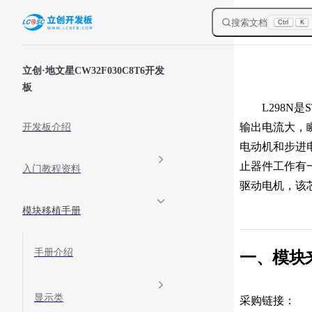
Skip to content
搜索文档
Ctrl
K
Sidebar Navigation
立创·地文星CW32F030C8T6开发
板
L298N是
输出电流大，
开发板介绍
电动机和步进
止器件工作有
入门教程资料
驱动电机，该
模块移植手册
手册介绍
一、模块
显示类
采购链接：