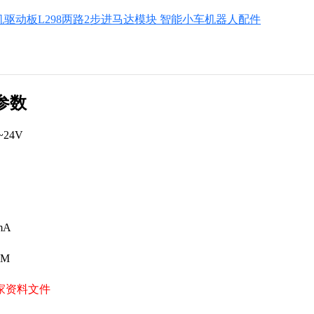
电机驱动板L298两路2步进马达模块 智能小车机器人配件
参数
~24V
mA
WM
家资料文件