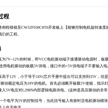
过程
例程移植至CW32F030C8T6开发板上【能够控制电机旋转
我们的工程。
料
7V~12V的时候，即VCC电机驱动端子接通驱动电源时，板载
使用电机驱动的板载5V供电，接口中的+5V供电端子不要输入电
12V，小于等于24V(芯片手册中提出可以支持到35V，但是
要驱动额定电压为18V的电机。首先必须断开板载5V使能，指示灯
入5V电压对L298N内部逻辑电路供电。(这种是高压驱动的非常
个电平为5V的控制信号，当此信号输入有效时且电机驱动模块
机上也无电流。