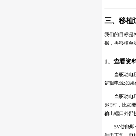
三、移植
我们的目标是将
据，再移植至
1、查看资
当驱动电压为
逻辑电源;如果
当驱动电压高于
起!)时，比如
输出端口外部接
5V使能即一
供电正常，电