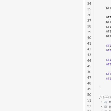
34
    GT
35
36
    GT
37
    GT
38
    GT
    GT
39
    GT
40
41
    GT
42
    GT
43
    GT
44
    GT
45
46
    GT
47
    GT
48
}
49
50
/*****
51
 * 函 数
52
 * 函 