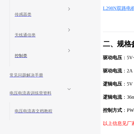
L298N双路
传感器类
无线通信类
二、规格
控制类
驱动电压
：5V
驱动电流
：2A
常见问题解决手册
逻辑电压
：5V
电压电流表训练营资料
逻辑电流
：36
控制方式
：P
电压电流表文档教程
以上信息见厂