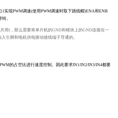
实现PWM调速(使用PWM调速时取下跳线帽)ENA和ENB
停转。
源共用)，那么需要将单片机的GND和模块上的GND连接在一
输入引脚和电机供电驱动接线端子导通的。
的占空比进行速度控制。因此要求IN1/IN2/IN3/IN4都要