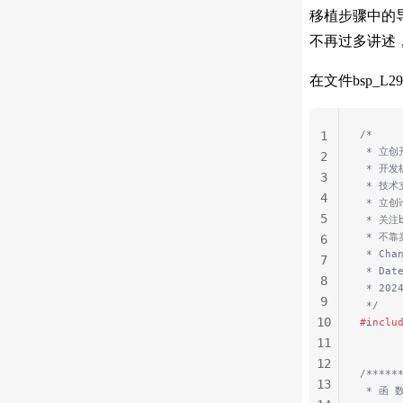
移植步骤中的导入
不再过多讲述
在文件bsp_L
/*
1
 * 立
2
 * 开发
3
 * 技
4
 * 立创论
5
 * 关
 * 不
6
 * Cha
7
 * Dat
8
 * 202
9
 */
10
#inclu
11
12
/*****
13
 * 函 数