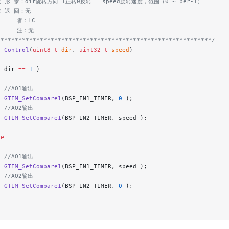
数 形 参：dir旋转方向 1正转0反转   speed旋转速度，范围（0 ~ per-1）
数 返 回：无
     者：LC
      注：无
************************************************************/
O_Control
(
uint8_t
 dir
, 
uint32_t
 speed
)
( dir 
==
 1
 )
  //AO1输出
  GTIM_SetCompare1
(BSP_IN1_TIMER, 
0
 );
  //AO2输出
  GTIM_SetCompare1
(BSP_IN2_TIMER, speed );
se
  //AO1输出
  GTIM_SetCompare1
(BSP_IN1_TIMER, speed );
  //AO2输出
  GTIM_SetCompare1
(BSP_IN2_TIMER, 
0
 );