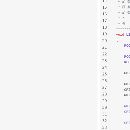
14
 * 函 
15
 * 函 
 * 函 
16
 * 作  
17
 * 备  
18
******
19
void
 L
{
20
    RC
21
22
    RC
23
    RC
24
    GP
25
26
    GP
27
    GP
28
    GP
29
    GP
30
    GP
31
32
    GP
33