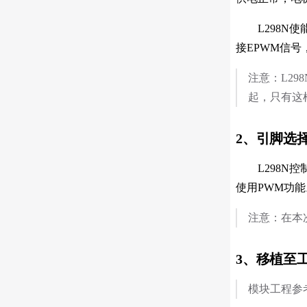
L298N使能
接EPWM信号
注意：L2
起，只有这
2、引脚选
L298N控制
使用PWM功能
注意：在本次
3、移植至
模块工程参