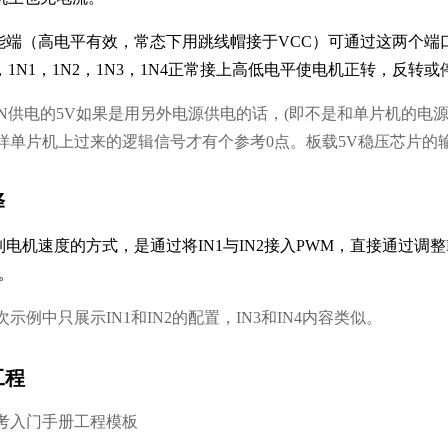
端（高电平有效，常态下用跳线帽接于VCC）可通过这两个端口1
，1N1，1N2，1N3，1N4正常接上高低电平使电机正转，反转或
98N供电的5V如果是用另外电源供电的话，(即不是和单片机的电
样单片机上过来的逻辑信号才有个参考0点。板载5V稳压芯片的
择
电机速度的方式，是通过将IN1与IN2接入PWM，直接通过调整PWM
。
示例中只展示IN1和IN2的配置，IN3和IN4内容类似。
工程
考入门手册工程模板