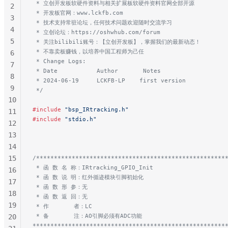
 * 立创开发板软硬件资料与相关扩展板软硬件资料官网全部开源
2
 * 开发板官网：www.lckfb.com
3
 * 技术支持常驻论坛，任何技术问题欢迎随时交流学习
4
 * 立创论坛：https://oshwhub.com/forum
5
 * 关注bilibili账号：【立创开发板】，掌握我们的最新动态！
 * 不靠卖板赚钱，以培养中国工程师为己任
6
 * Change Logs:
7
 * Date           Author       Notes
8
 * 2024-06-19     LCKFB-LP    first version
9
 */
10
#include
 "bsp_IRtracking.h"
11
#include
 "stdio.h"
12
13
14
15
/*****************************************************
 * 函 数 名 称：IRtracking_GPIO_Init
16
 * 函 数 说 明：红外循迹模块引脚初始化
17
 * 函 数 形 参：无
18
 * 函 数 返 回：无
19
 * 作       者：LC
 * 备       注：AO引脚必须有ADC功能
20
******************************************************