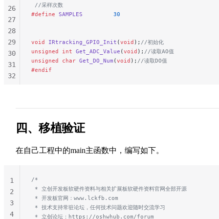
 //采样次数
26
#define
 SAMPLES
         30
27
28
29
void
 IRtracking_GPIO_Init
(
void
);
//初始化
unsigned
 int
 Get_ADC_Value
(
void
);
//读取AO值
30
unsigned
 char
 Get_DO_Num
(
void
);
//读取DO值
31
#endif
32
33
34
35
36
四、移植验证
37
38
在自己工程中的main主函数中，编写如下。
/*
1
 * 立创开发板软硬件资料与相关扩展板软硬件资料官网全部开源
2
 * 开发板官网：www.lckfb.com
3
 * 技术支持常驻论坛，任何技术问题欢迎随时交流学习
4
 * 立创论坛：https://oshwhub.com/forum