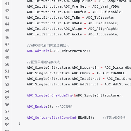
    ADC_InitStructure.ADC_SampleTime 
=
 ADC_SampTime5Cl
41
    ADC_InitStructure.ADC_VrefSel 
=
 ADC_Vref_VDDA;
    
42
    ADC_InitStructure.ADC_InBufEn 
=
 ADC_BufDisable;
   
43
    ADC_InitStructure.ADC_TsEn 
=
 ADC_TsDisable;
      
    ADC_InitStructure.ADC_DMAEn 
=
 ADC_DmaDisable;
     
44
    ADC_InitStructure.ADC_Align 
=
 ADC_AlignRight;
    
45
    ADC_InitStructure.ADC_AccEn 
=
 ADC_AccDisable;
    
46
47
    //ADC模拟看门狗通道初始化
48
    ADC_WdtInit
(
&
ADC_WdtStructure);
49
    //配置单通道转换模式
50
    ADC_SingleChStructure.ADC_DiscardEn 
=
 ADC_DiscardN
51
    ADC_SingleChStructure.ADC_Chmux 
=
 IR_ADC_CHANNEL;
 
52
    ADC_SingleChStructure.ADC_InitStruct 
=
 ADC_InitStr
53
    ADC_SingleChStructure.ADC_WdtStruct 
=
 ADC_WdtStruc
54
    ADC_SingleChOneModeCfg
(
&
ADC_SingleChStructure);
   
55
56
    ADC_Enable
();
 //ADC使能
57
    ADC_SoftwareStartConvCmd
(ENABLE);
    //启动ADC转换
58
}
59