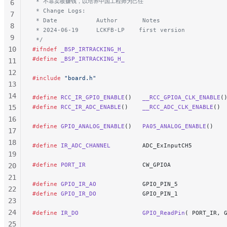
 * 不靠卖板赚钱，以培养中国工程师为己任
6
119
 * Change Logs:
7
120
 * Date           Author       Notes
8
 * 2024-06-19     LCKFB-LP    first version
121
9
 */
122
10
#ifndef
 _BSP_IRTRACKING_H_
123
#define
 _BSP_IRTRACKING_H_
11
124
12
125
#include
 "board.h"
13
126
14
#define
 RCC_IR_GPIO_ENABLE
()   
__RCC_GPIOA_CLK_ENABLE
(
127
15
#define
 RCC_IR_ADC_ENABLE
()    
__RCC_ADC_CLK_ENABLE
()
128
16
129
#define
 GPIO_ANALOG_ENABLE
()   
PA05_ANALOG_ENABLE
()
   
17
130
18
#define
 IR_ADC_CHANNEL
         ADC_ExInputCH5
131
19
132
#define
 PORT_IR
                CW_GPIOA
20
133
21
#define
 GPIO_IR_AO
             GPIO_PIN_5
22
#define
 GPIO_IR_DO
             GPIO_PIN_1
23
24
#define
 IR_DO
                  GPIO_ReadPin
( PORT_IR, 
25