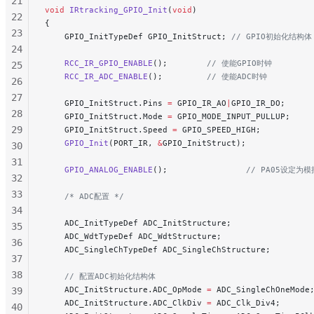
21
void
 IRtracking_GPIO_Init
(
void
)
22
{
23
    GPIO_InitTypeDef GPIO_InitStruct;
 // GPIO初始化结构体
24
    RCC_IR_GPIO_ENABLE
();
        // 使能GPIO时钟
25
    RCC_IR_ADC_ENABLE
();
         // 使能ADC时钟
26
27
    GPIO_InitStruct.Pins 
=
 GPIO_IR_AO
|
GPIO_IR_DO;
     
28
    GPIO_InitStruct.Mode 
=
 GPIO_MODE_INPUT_PULLUP;
    
29
    GPIO_InitStruct.Speed 
=
 GPIO_SPEED_HIGH;
         
    GPIO_Init
(PORT_IR, 
&
GPIO_InitStruct);
            
30
31
    GPIO_ANALOG_ENABLE
();
                // PA05设定为
32
33
    /* ADC配置 */
34
    ADC_InitTypeDef ADC_InitStructure;
               
35
    ADC_WdtTypeDef ADC_WdtStructure;
                 
36
    ADC_SingleChTypeDef ADC_SingleChStructure;
       
37
38
    // 配置ADC初始化结构体
    ADC_InitStructure.ADC_OpMode 
=
 ADC_SingleChOneMode
39
    ADC_InitStructure.ADC_ClkDiv 
=
 ADC_Clk_Div4;
      
40