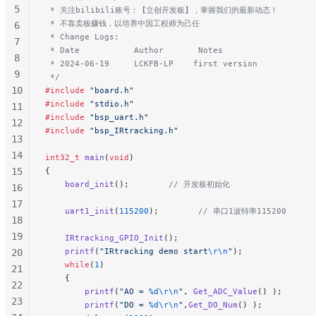
5
 * 关注bilibili账号：【立创开发板】，掌握我们的最新动态！
 * 不靠卖板赚钱，以培养中国工程师为己任
6
 * Change Logs:
7
 * Date           Author       Notes
8
 * 2024-06-19     LCKFB-LP    first version
9
 */
10
#include
 "board.h"
#include
 "stdio.h"
11
#include
 "bsp_uart.h"
12
#include
 "bsp_IRtracking.h"
13
14
int32_t
 main
(
void
)
15
{
    board_init
();
        // 开发板初始化
16
17
    uart1_init
(
115200
);
        // 串口1波特率115200
18
19
    IRtracking_GPIO_Init
();
    printf
(
"IRtracking demo start
\r\n
"
);
20
    while
(
1
)
21
    {
22
        printf
(
"AO = 
%d\r\n
"
, 
Get_ADC_Value
() );
23
        printf
(
"DO = 
%d\r\n
"
,
Get_DO_Num
() );