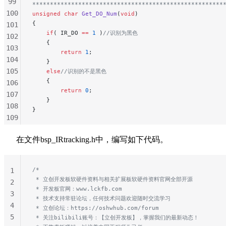
99
******************************************************
100
unsigned
 char
 Get_DO_Num
(
void
)
{
101
    if
( IR_DO 
==
 1
 )
//识别为黑色
102
    {
103
        return
 1
;
104
    }
105
    else
//识别的不是黑色
    {
106
        return
 0
;
107
    }
108
}
109
110
在文件bsp_IRtracking.h中，编写如下代码。
111
112
113
/*
1
114
 * 立创开发板软硬件资料与相关扩展板软硬件资料官网全部开源
2
115
 * 开发板官网：www.lckfb.com
3
116
 * 技术支持常驻论坛，任何技术问题欢迎随时交流学习
4
 * 立创论坛：https://oshwhub.com/forum
117
5
 * 关注bilibili账号：【立创开发板】，掌握我们的最新动态！
118