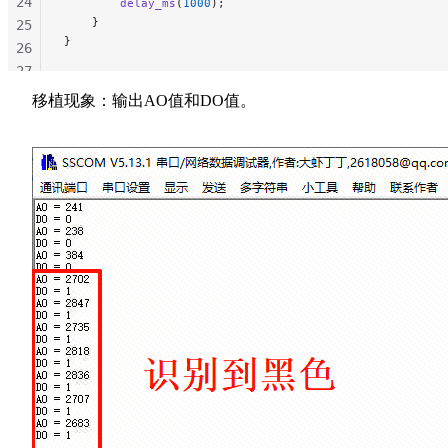
24
        delay_ms
(
1000
);
    }
25
}
26
27
28
移植现象：输出AO值和DO值。
29
30
31