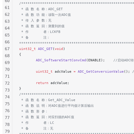
60
/*****************************************************
61
 * 函 数 名 称：ADC_GET
62
 * 函 数 功 能：读取一次ADC值
 * 传 入 参 数：无
63
 * 函 数 返 回：测量到的值
64
 * 作       者：LCKFB
65
 * 备       注：
66
******************************************************
67
uint32_t
 ADC_GET
(
void
)
{
68
        ADC_SoftwareStartConvCmd
(ENABLE);
    //启动ADC
69
70
        uint32_t
 adcValue 
=
 ADC_GetConversionValue
();
 
71
72
        return
 adcValue;
}
73
/*****************************************************
74
 * 函 数 名 称：Get_ADC_Value
75
 * 函 数 说 明：对ADC值进行平均值计算后输出
76
 * 函 数 形 参：
 * 函 数 返 回：对应扫描的ADC值
77
 * 作       者：LC
78
 * 备       注：无
79
******************************************************