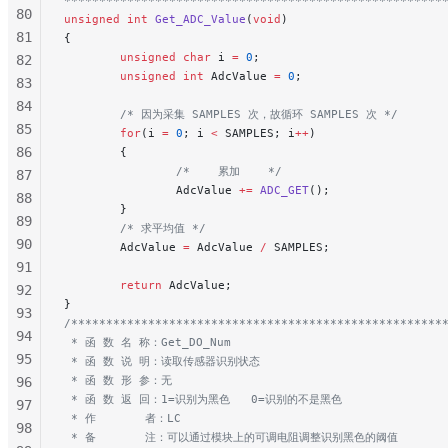
80
unsigned
 int
 Get_ADC_Value
(
void
)
81
{
        unsigned
 char
 i 
=
 0
;
82
        unsigned
 int
 AdcValue 
=
 0
;
83
84
        /* 因为采集 SAMPLES 次，故循环 SAMPLES 次 */
85
        for
(i 
=
 0
; i 
<
 SAMPLES; i
++
)
86
        {
                /*    累加    */
87
                AdcValue 
+=
 ADC_GET
();
88
        }
89
        /* 求平均值 */
90
        AdcValue 
=
 AdcValue 
/
 SAMPLES;
91
        return
 AdcValue;
92
}
93
/*****************************************************
94
 * 函 数 名 称：Get_DO_Num
95
 * 函 数 说 明：读取传感器识别状态
 * 函 数 形 参：无
96
 * 函 数 返 回：1=识别为黑色   0=识别的不是黑色
97
 * 作       者：LC
98
 * 备       注：可以通过模块上的可调电阻调整识别黑色的阈值