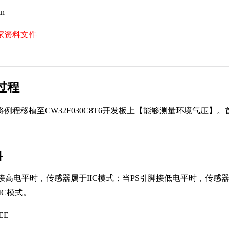
in
家资料文件
过程
例程移植至CW32F030C8T6开发板上【能够测量环境气压
。
料
高电平时，传感器属于IIC模式；当PS引脚接低电平时，传感器
IC模式。
EE