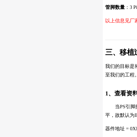
管脚数量
：3 P
以上信息见厂
三、移植
我们的目标是将
至我们的工程
1、查看资
当PS引脚接
平，故默认为I
器件地址 = 0X