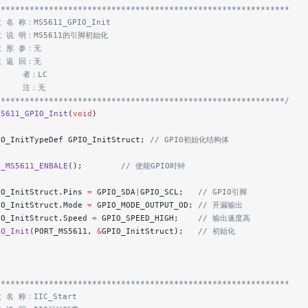
*************************************************************
 名 称：MS5611_GPIO_Init
数 说 明：MS5611的引脚初始化
数 形 参：无
数 返 回：无
     者：LC
      注：无
************************************************************/
S5611_GPIO_Init
(
void
)
IO_InitTypeDef GPIO_InitStruct;
 // GPIO初始化结构体
C_MS5611_ENBALE
();
        // 使能GPIO时钟
IO_InitStruct.Pins 
=
 GPIO_SDA
|
GPIO_SCL;
   // GPIO引脚
IO_InitStruct.Mode 
=
 GPIO_MODE_OUTPUT_OD;
 // 开漏输出
IO_InitStruct.Speed 
=
 GPIO_SPEED_HIGH;
    // 输出速度高
IO_Init
(PORT_MS5611, 
&
GPIO_InitStruct);
   // 初始化
*************************************************************
 名 称：IIC_Start