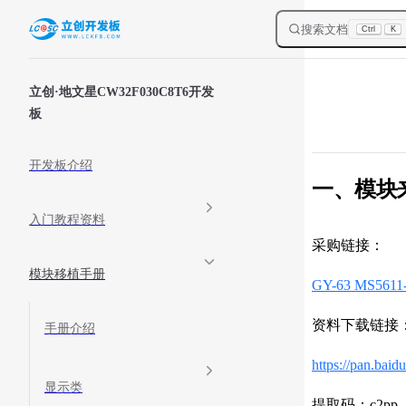
Skip to content
搜索文档
Ctrl
K
Sidebar Navigation
立创·地文星CW32F030C8T6开发
板
开发板介绍
一、模块
入门教程资料
采购链接：
模块移植手册
GY-63 MS5
资料下载链接
手册介绍
https://pan.ba
显示类
提取码：c2pp