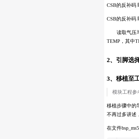
CSB的反补码 
CSB的反补码 
读取气压与温度
TEMP，其中T
2、引脚选
3、移植至
模块工程参
移植步骤中的导入
不再过多讲述
在文件bsp_m