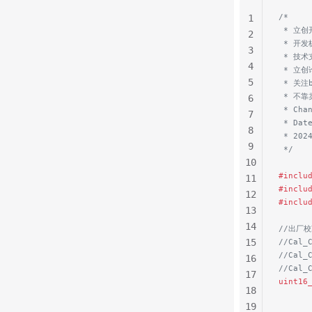
/*
1
 * 立
2
 * 开发
3
 * 技
4
 * 立创论
5
 * 关
 * 不
6
 * Cha
7
 * Dat
8
 * 202
9
 */
10
#inclu
11
#inclu
12
#inclu
13
14
//出厂
15
//Cal_
//Cal_
16
//Cal_
17
uint16
18
19