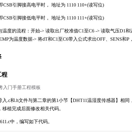
即CSB引脚接高电平时， 地址为 1110 110+(读写位)
即CSB引脚接低电平时， 地址为 1110 111+(读写位)
的流程：开始-> 读取出厂校准值C1至C6 -> 读取气压D1和温度
EMP为温度数据-> 将dT和C1至C6带入公式求出OFF、SENS
择
工程
考入门手册工程模板
.c和.h文件与第二章的第1小节【DHT11温湿度传感器】相同，只是将.c和
，移植完成后面修改相关代码。
s5611.c中，编写如下代码。