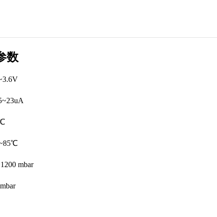
参数
~3.6V
5~23uA
8℃
~85℃
1200 mbar
mbar