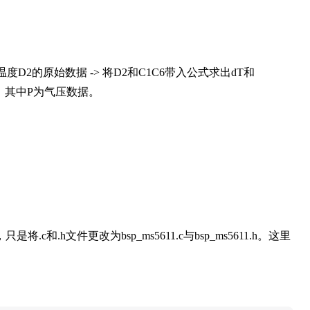
D2的原始数据 -> 将D2和C1C6带入公式求出dT和
和P，其中P为气压数据。
.h文件更改为bsp_ms5611.c与bsp_ms5611.h。这里