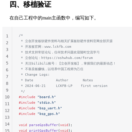
四、移植验证
56
57
在自己工程中的main主函数中，编写如下。
58
59
60
/*
1
61
 * 立创开发板软硬件资料与相关扩展板软硬件资料官网全部开源
2
 * 开发板官网：www.lckfb.com
62
3
 * 技术支持常驻论坛，任何技术问题欢迎随时交流学习
4
 * 立创论坛：https://oshwhub.com/forum
5
 * 关注bilibili账号：【立创开发板】，掌握我们的最新动态！
 * 不靠卖板赚钱，以培养中国工程师为己任
6
 * Change Logs:
7
 * Date           Author       Notes
8
 * 2024-06-21     LCKFB-LP    first version
9
 */
10
#include
 "board.h"
#include
 "stdio.h"
11
#include
 "bsp_uart.h"
12
#include
 "bsp_gps.h"
13
14
void
 parseGpsBuffer
(
void
);
15
void
 printGpsBuffer
(
void
);