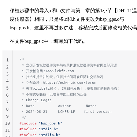
移植步骤中的导入.c和.h文件与第二章的第1小节【DHT11
度传感器】相同，只是将.c和.h文件更改为bsp_gps.c与
bsp_gps.h。这里不再过多讲述，移植完成后面修改相关代
在文件bsp_gps.c中，编写如下代码。
/*
1
 * 立创开发板软硬件资料与相关扩展板软硬件资料官网全部开源
2
 * 开发板官网：www.lckfb.com
3
 * 技术支持常驻论坛，任何技术问题欢迎随时交流学习
4
 * 立创论坛：https://oshwhub.com/forum
5
 * 关注bilibili账号：【立创开发板】，掌握我们的最新动态！
 * 不靠卖板赚钱，以培养中国工程师为己任
6
 * Change Logs:
7
 * Date           Author       Notes
8
 * 2024-06-21     LCKFB-LP    first version
9
 */
10
#include
 "bsp_gps.h"
#include
 "stdio.h"
11
#include
 "stdlib.h"