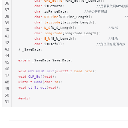
        char
 GPS_Buffer
[GPS_Buffer_Length];
36
        char
 isGetData;
                //是否获取到GPS数
37
        char
 isParseData;
        //是否解析完成
38
        char
 UTCTime
[UTCTime_Length];
                /
        char
 latitude
[latitude_Length];
               
39
        char
 N_S
[N_S_Length];
                //N/S
40
        char
 longitude
[longitude_Length];
             
41
        char
 E_W
[E_W_Length];
                //E/W
42
        char
 isUsefull;
                //定位信息是否有效
43
} _SaveData;
44
extern
 _SaveData Save_Data;
45
46
void
 GPS_GPIO_Init
(
uint32_t
 band_rate
);
47
void
 CLR_Buf
(
void
);
48
uint8_t
 Hand
(
char
 *
a
);
void
 clrStruct
(
void
);
49
50
#endif
51
52
53
54
55