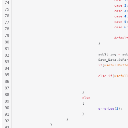
74
                                                case
 2
75
                                                case
 3
76
                                                case
 4
                                                case
 5
77
                                                case
 6
78
79
                                                defaul
80
                                        }
81
                                        subString 
=
 su
82
                                        Save_Data.isPa
83
                                        if
(
usefullBuff
84
                                                      
85
                                        else
 if
(
useful
86
                                                      
87
                                }
88
                                else
89
                                {
90
                                        errorLog
(
2
);
  
91
                                }
                        }
92
                }
93