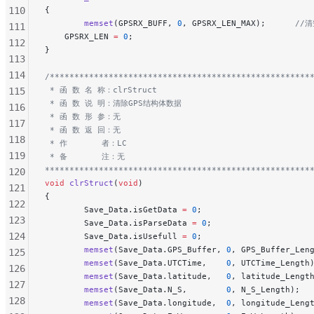
110
{
        memset
(GPSRX_BUFF, 
0
, GPSRX_LEN_MAX);
      //
111
    GPSRX_LEN 
=
 0
;
112
}
113
114
/*****************************************************
 * 函 数 名 称：clrStruct
115
 * 函 数 说 明：清除GPS结构体数据
116
 * 函 数 形 参：无
117
 * 函 数 返 回：无
118
 * 作       者：LC
119
 * 备       注：无
******************************************************
120
void
 clrStruct
(
void
)
121
{
122
        Save_Data.isGetData 
=
 0
;
123
        Save_Data.isParseData 
=
 0
;
124
        Save_Data.isUsefull 
=
 0
;
        memset
(Save_Data.GPS_Buffer, 
0
, GPS_Buffer_Len
125
        memset
(Save_Data.UTCTime,    
0
, UTCTime_Length
126
        memset
(Save_Data.latitude,   
0
, latitude_Lengt
127
        memset
(Save_Data.N_S,        
0
, N_S_Length);
128
        memset
(Save_Data.longitude,  
0
, longitude_Leng