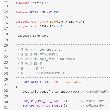
12
#include
 "string.h"
13
14
#define
 GPSRX_LEN_MAX
 255
15
unsigned
 char
 GPSRX_BUFF
[GPSRX_LEN_MAX];
16
unsigned
 char
 GPSRX_LEN 
=
 0
;
17
18
_SaveData Save_Data;
19
/*****************************************************
20
 * 函 数 名 称：GPS_GPIO_Init
21
 * 函 数 说 明：GPS引脚初始化
22
 * 函 数 形 参：band_rate GPS通信波特率
23
 * 函 数 返 回：无
24
 * 作       者：LC
 * 备       注：默认波特率为9600
25
******************************************************
26
void
 GPS_GPIO_Init
(
uint32_t
 band_rate
)
27
{
28
    GPIO_InitTypeDef GPIO_InitStruct;
 // GPIO初始化结构体
29
    BSP_GPS_GPIO_RCC_ENABLE
();
        // 使能GPIO时钟
30
    BSP_GPS_UART_RCC_ENABLE
();
        // 使能UART时钟
31