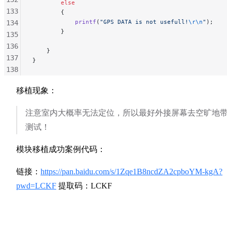
        else
133
        {
            printf
(
"GPS DATA is not usefull!
\r\n
"
);
134
        }
135
136
    }
137
}
138
139
移植现象：
140
141
注意室内大概率无法定位，所以最好外接屏幕去空旷地
142
测试！
143
144
模块移植成功案例代码：
145
146
链接：
https://pan.baidu.com/s/1Zqe1B8ncdZA2cpboYM-kgA?
147
pwd=LCKF
提取码：LCKF
148
149
150
151