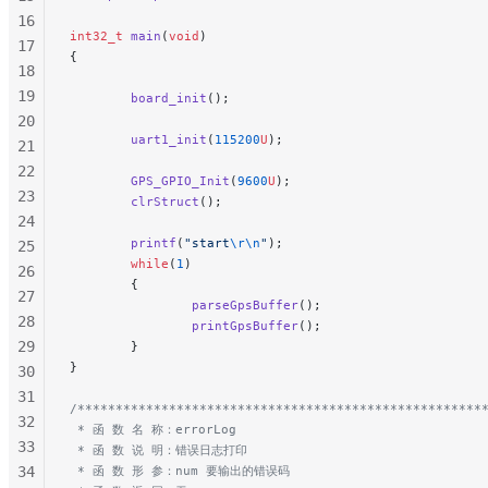
16
int32_t
 main
(
void
)
17
{
18
19
        board_init
();
20
        uart1_init
(
115200
U
);
21
22
        GPS_GPIO_Init
(
9600
U
);
23
        clrStruct
();
24
        printf
(
"start
\r\n
"
);
25
        while
(
1
)
26
        {
27
                parseGpsBuffer
();
28
                printGpsBuffer
();
29
        }
}
30
31
/*****************************************************
32
 * 函 数 名 称：errorLog
33
 * 函 数 说 明：错误日志打印
34
 * 函 数 形 参：num 要输出的错误码