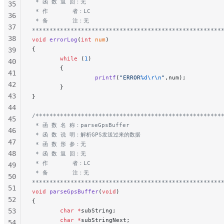
 * 函 数 返 回：无
35
 * 作       者：LC
36
 * 备       注：无
37
******************************************************
38
void
 errorLog
(
int
 num
)
{
39
        while
 (
1
)
40
        {
41
                  printf
(
"ERROR
%d\r\n
"
,num);
42
        }
43
}
44
/*****************************************************
45
 * 函 数 名 称：parseGpsBuffer
46
 * 函 数 说 明：解析GPS发送过来的数据
47
 * 函 数 形 参：无
48
 * 函 数 返 回：无
 * 作       者：LC
49
 * 备       注：无
50
******************************************************
51
void
 parseGpsBuffer
(
void
)
52
{
53
        char
 *
subString;
        char
 *
subStringNext;
54