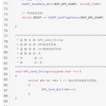
71
    USART_SendData_8bit
(BSP_GPS_USART, (
uint8_t
)ch);
72
    // 等待发送完成
73
    while
( RESET 
==
 USART_GetFlagStatus
(BSP_GPS_USART,
74
75
}
76
/*****************************************************
77
 * 函 数 名 称：GPS_send_String
78
 * 函 数 说 明：GPS发送字符串
79
 * 函 数 形 参：str要发送的字符串
80
 * 函 数 返 回：无
81
 * 作       者：LC
 * 备       注：无
82
******************************************************
83
void
 GPS_send_String
(
unsigned
 char
 *
str
)
84
{
85
        while
( str 
&&
 *
str )
 // 地址为空或者值为空跳出
86
        {
                GPS_Send_Bit
(
*
str
++
);
87
        }
88
}
89