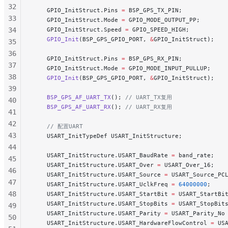
32
    GPIO_InitStruct.Pins 
=
 BSP_GPS_TX_PIN;
            
33
    GPIO_InitStruct.Mode 
=
 GPIO_MODE_OUTPUT_PP;
      
34
    GPIO_InitStruct.Speed 
=
 GPIO_SPEED_HIGH;
         
    GPIO_Init
(BSP_GPS_GPIO_PORT, 
&
GPIO_InitStruct);
   
35
36
    GPIO_InitStruct.Pins 
=
 BSP_GPS_RX_PIN;
            
37
    GPIO_InitStruct.Mode 
=
 GPIO_MODE_INPUT_PULLUP;
    
38
    GPIO_Init
(BSP_GPS_GPIO_PORT, 
&
GPIO_InitStruct);
   
39
    BSP_GPS_AF_UART_TX
();
 // UART_TX复用
40
    BSP_GPS_AF_UART_RX
();
 // UART_RX复用
41
42
    // 配置UART
43
    USART_InitTypeDef USART_InitStructure;
44
    USART_InitStructure.USART_BaudRate 
=
 band_rate;
   
45
    USART_InitStructure.USART_Over 
=
 USART_Over_16;
   
46
    USART_InitStructure.USART_Source 
=
 USART_Source_PC
47
    USART_InitStructure.USART_UclkFreq 
=
 64000000
;
    
48
    USART_InitStructure.USART_StartBit 
=
 USART_StartBi
    USART_InitStructure.USART_StopBits 
=
 USART_StopBit
49
    USART_InitStructure.USART_Parity 
=
 USART_Parity_No
50
    USART_InitStructure.USART_HardwareFlowControl 
=
 US