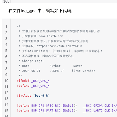
168
169
在文件bsp_gps.h中，编写如下代码。
170
171
172
/*
1
173
 * 立创开发板软硬件资料与相关扩展板软硬件资料官网全部开源
2
 * 开发板官网：www.lckfb.com
174
3
 * 技术支持常驻论坛，任何技术问题欢迎随时交流学习
175
4
 * 立创论坛：https://oshwhub.com/forum
176
5
 * 关注bilibili账号：【立创开发板】，掌握我们的最新动态！
177
 * 不靠卖板赚钱，以培养中国工程师为己任
6
 * Change Logs:
178
7
 * Date           Author       Notes
179
8
 * 2024-06-21     LCKFB-LP    first version
180
9
 */
181
10
#ifndef
 _BSP_GPS_H
182
#define
 _BSP_GPS_H
11
183
12
#include
 "board.h"
184
13
185
14
#define
 BSP_GPS_GPIO_RCC_ENABLE
()   
__RCC_GPIOA_CLK_EN
186
15
#define
 BSP_GPS_UART_RCC_ENABLE
()   
__RCC_UART2_CLK_EN
187
16