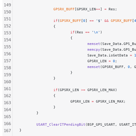
149
                GPSRX_BUFF
[GPSRX_LEN
++
] 
=
 Res;
150
151
                if
(
GPSRX_BUFF
[
0
] 
==
 '$'
 &&
 GPSRX_BUFF
[
152
                {
                        if
(Res 
==
 '
\n
'
)
153
                        {
154
                                memset
(Save_Data.GPS_B
155
                                memcpy
(Save_Data.GPS_B
156
                                Save_Data.isGetData 
=
 
157
                                GPSRX_LEN 
=
 0
;
                                memset
(GPSRX_BUFF, 
0
, 
158
                        }
159
                }
160
161
                if
(GPSRX_LEN 
>=
 GPSRX_LEN_MAX)
162
                {
                        GPSRX_LEN 
=
 GPSRX_LEN_MAX;
163
                }
164
        }
165
166
        USART_ClearITPendingBit
(BSP_GPS_USART, USART_I
167
}