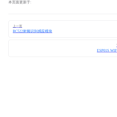
本页面更新于:
152
153
154
155
Pager
上一页
156
RC522射频识别感应模块
157
158
159
ESP01S WI
160
161
162
163
164
165
166
167
168