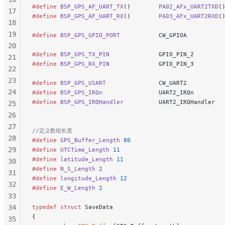
#define
 BSP_GPS_AF_UART_TX
()        
PA02_AFx_UART2TXD
(
188
17
#define
 BSP_GPS_AF_UART_RX
()        
PA03_AFx_UART2RXD
(
189
18
190
19
#define
 BSP_GPS_GPIO_PORT
           CW_GPIOA
         
191
20
192
#define
 BSP_GPS_TX_PIN
              GPIO_PIN_2
       
21
#define
 BSP_GPS_RX_PIN
              GPIO_PIN_3
       
193
22
194
23
#define
 BSP_GPS_USART
               CW_UART2
          
195
24
#define
 BSP_GPS_IRQn
                UART2_IRQn
196
#define
 BSP_GPS_IRQHandler
          UART2_IRQHandler
25
197
26
198
27
//定义数组长度
199
28
#define
 GPS_Buffer_Length
 80
200
29
#define
 UTCTime_Length
 11
201
#define
 latitude_Length
 11
30
#define
 N_S_Length
 2
202
31
#define
 longitude_Length
 12
203
32
#define
 E_W_Length
 2
204
33
34
typedef
 struct
 SaveData
{
35