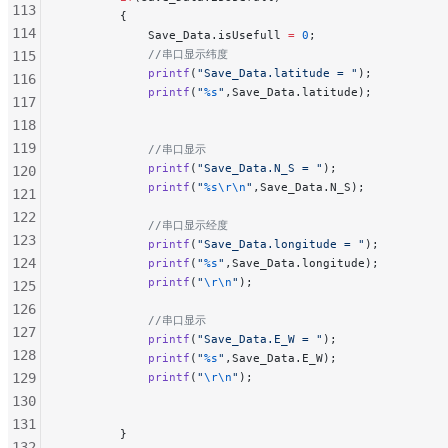
113
        {
114
            Save_Data.isUsefull 
=
 0
;
            //串口显示纬度
115
            printf
(
"Save_Data.latitude = "
);
116
            printf
(
"
%s
"
,Save_Data.latitude);
117
118
119
            //串口显示
            printf
(
"Save_Data.N_S = "
);
120
            printf
(
"
%s\r\n
"
,Save_Data.N_S);
121
122
            //串口显示经度
123
            printf
(
"Save_Data.longitude = "
);
124
            printf
(
"
%s
"
,Save_Data.longitude);
            printf
(
"
\r\n
"
);
125
126
            //串口显示
127
            printf
(
"Save_Data.E_W = "
);
128
            printf
(
"
%s
"
,Save_Data.E_W);
129
            printf
(
"
\r\n
"
);
130
131
        }
132