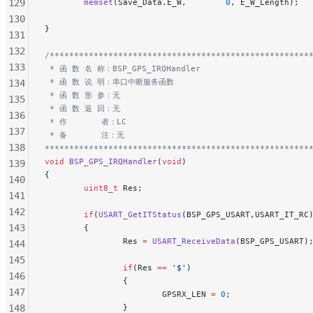
129
        memset
(Save_Data.E_W,        
0
, E_W_Length);
130
}
131
132
/*****************************************************
133
 * 函 数 名 称：BSP_GPS_IRQHandler
 * 函 数 说 明：串口中断服务函数
134
 * 函 数 形 参：无
135
 * 函 数 返 回：无
136
 * 作       者：LC
137
 * 备       注：无
138
******************************************************
void
 BSP_GPS_IRQHandler
(
void
)
139
{
140
        uint8_t
 Res;
141
142
        if
(
USART_GetITStatus
(BSP_GPS_USART,USART_IT_RC
143
        {
                Res 
=
 USART_ReceiveData
(BSP_GPS_USART)
144
145
                if
(Res 
==
 '$'
)
146
                {
147
                        GPSRX_LEN 
=
 0
;
148
                }