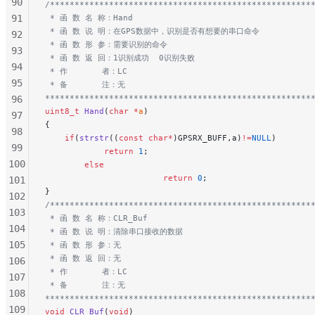
90
/*****************************************************
91
 * 函 数 名 称：Hand
 * 函 数 说 明：在GPS数据中，识别是否有想要的串口命令
92
 * 函 数 形 参：需要识别的命令
93
 * 函 数 返 回：1识别成功  0识别失败
94
 * 作       者：LC
95
 * 备       注：无
******************************************************
96
uint8_t
 Hand
(
char
 *
a
)
97
{
98
    if
(
strstr
((
const
 char*
)GPSRX_BUFF,a)
!=
NULL
)
99
            return
 1
;
100
        else
                        return
 0
;
101
}
102
/*****************************************************
103
 * 函 数 名 称：CLR_Buf
104
 * 函 数 说 明：清除串口接收的数据
105
 * 函 数 形 参：无
 * 函 数 返 回：无
106
 * 作       者：LC
107
 * 备       注：无
108
******************************************************
109
void
 CLR_Buf
(
void
)