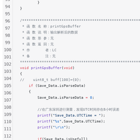
        }
94
}
95
/*****************************************************
96
 * 函 数 名 称：printGpsBuffer
97
 * 函 数 说 明：输出解析后的数据
98
 * 函 数 形 参：无
99
 * 函 数 返 回：无
100
 * 作       者：LC
 * 备       注：无
101
******************************************************
102
void
 printGpsBuffer
(
void
)
103
{
104
//    uint8_t buff[100]={0};
105
    if
 (Save_Data.isParseData)
    {
106
        Save_Data.isParseData 
=
 0
;
107
108
        //在广东深圳进行测量，发现UTC时间存在8小时误差
109
        printf
(
"Save_Data.UTCTime = "
);
110
        printf
(
"
%s
"
,Save_Data.UTCTime);
        printf
(
"
\r\n
"
);
111
112
        if
(Save_Data.isUsefull)