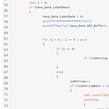
        char
 i 
=
 0
;
55
        if
 (Save_Data.isGetData)
56
        {
57
                Save_Data.isGetData 
=
 0
;
                printf
(
"**************
\r\n
"
);
58
                printf
(
"
%s\r\n
"
,Save_Data.GPS_Buffer);
59
60
61
                for
 (i 
=
 0
 ; i 
<=
 6
 ; i
++
)
62
                {
                        if
 (i 
==
 0
)
63
                        {
64
                                        if
 ((subString
65
                                                      
66
                        }
67
                        else
                        {
68
                                subString
++
;
69
                                if
 ((subStringNext 
=
 s
70
                                {
71
                                        char
 usefullBu
72
                                        switch
(i)
                                        {
73
                                                case
 1