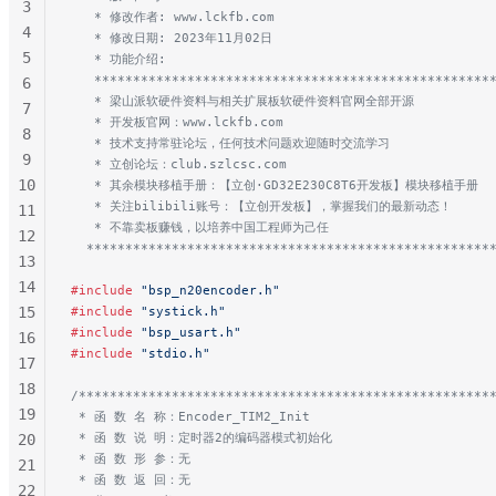
3
   * 修改作者: www.lckfb.com
4
   * 修改日期: 2023年11月02日
5
   * 功能介绍:
   ***************************************************
6
   * 梁山派软硬件资料与相关扩展板软硬件资料官网全部开源
7
   * 开发板官网：www.lckfb.com
8
   * 技术支持常驻论坛，任何技术问题欢迎随时交流学习
9
   * 立创论坛：club.szlcsc.com
10
   * 其余模块移植手册：【立创·GD32E230C8T6开发板】模块移植手册
   * 关注bilibili账号：【立创开发板】，掌握我们的最新动态！
11
   * 不靠卖板赚钱，以培养中国工程师为己任
12
  ****************************************************
13
14
#include
 "bsp_n20encoder.h"
15
#include
 "systick.h"
#include
 "bsp_usart.h"
16
#include
 "stdio.h"
17
18
/*****************************************************
19
 * 函 数 名 称：Encoder_TIM2_Init
 * 函 数 说 明：定时器2的编码器模式初始化
20
 * 函 数 形 参：无
21
 * 函 数 返 回：无
22