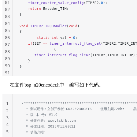
81
    timer_counter_value_config
(TIMER2,
0
);
            
    return
 Encoder_TIM;
82
}
83
84
void
 TIMER2_IRQHandler
(
void
)
85
{
86
        static
 int
 val 
=
 0
;
    if
(SET 
==
 timer_interrupt_flag_get
(TIMER2,TIMER_IN
87
                {
88
       timer_interrupt_flag_clear
(TIMER2,TIMER_INT_UP)
89
    }
90
}
91
92
在文件bsp_n20encoder.h中，编写如下代码。
93
94
95
 /****************************************************
1
96
   * 测试硬件：立创开发板·GD32E230C8T6    使用主频72Mhz    晶
2
97
   * 版 本 号: V1.0
3
   * 修改作者: www.lckfb.com
98
4
   * 修改日期: 2023年11月02日
99
5
   * 功能介绍:
100