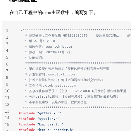
在自己工程中的main主函数中，编写如下。
 /****************************************************
1
   * 测试硬件：立创开发板·GD32E230C8T6    使用主频72Mhz    晶
2
   * 版 本 号: V1.0
3
   * 修改作者: www.lckfb.com
4
   * 修改日期: 2023年11月02日
5
   * 功能介绍:
   ***************************************************
6
   * 梁山派软硬件资料与相关扩展板软硬件资料官网全部开源
7
   * 开发板官网：www.lckfb.com
8
   * 技术支持常驻论坛，任何技术问题欢迎随时交流学习
9
   * 立创论坛：club.szlcsc.com
10
   * 其余模块移植手册：【立创·GD32E230C8T6开发板】模块移植手册
   * 关注bilibili账号：【立创开发板】，掌握我们的最新动态！
11
   * 不靠卖板赚钱，以培养中国工程师为己任
12
  ****************************************************
13
#include
 "gd32e23x.h"
14
#include
 "systick.h"
15
#include
 "bsp_usart.h"
#include
 "bsp_n20encoder.h"