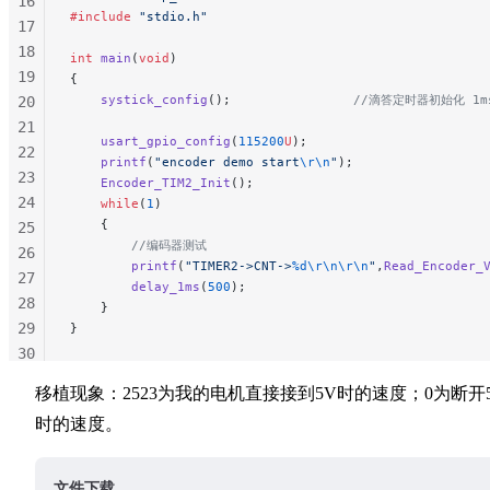
16
#include
 "stdio.h"
17
18
int
 main
(
void
)
19
{
    systick_config
();
                //滴答定时器初始化 1m
20
21
    usart_gpio_config
(
115200
U
);
22
    printf
(
"encoder demo start
\r\n
"
);
23
    Encoder_TIM2_Init
();
24
    while
(
1
)
    {
25
        //编码器测试
26
        printf
(
"TIMER2->CNT->
%d\r\n\r\n
"
,
Read_Encoder_
27
        delay_1ms
(
500
);
28
    }
29
}
30
31
移植现象：2523为我的电机直接接到5V时的速度；0为断开
32
时的速度。
33
34
35
文件下载