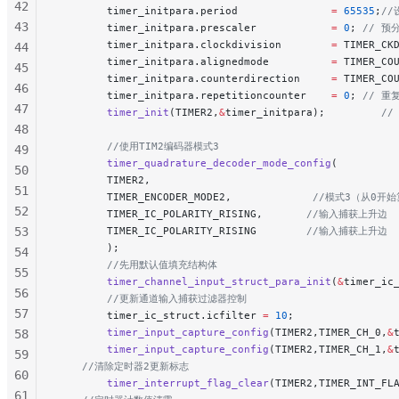
42
        timer_initpara.period               
=
 65535
;
/
43
        timer_initpara.prescaler            
=
 0
;
 // 预
        timer_initpara.clockdivision        
=
 TIMER_CK
44
        timer_initpara.alignedmode          
=
 TIMER_CO
45
        timer_initpara.counterdirection     
=
 TIMER_CO
46
        timer_initpara.repetitioncounter    
=
 0
;
 // 重
47
        timer_init
(TIMER2,
&
timer_initpara);
         
48
        //使用TIM2编码器模式3
49
        timer_quadrature_decoder_mode_config
(
50
        TIMER2,
51
        TIMER_ENCODER_MODE2,
             //模式3（从0开
52
        TIMER_IC_POLARITY_RISING,
       //输入捕获上升边
53
        TIMER_IC_POLARITY_RISING
        //输入捕获上升边
        );
54
        //先用默认值填充结构体
55
        timer_channel_input_struct_para_init
(
&
timer_ic
56
        //更新通道输入捕获过滤器控制
57
        timer_ic_struct.icfilter 
=
 10
;
        timer_input_capture_config
(TIMER2,TIMER_CH_0,
&
58
        timer_input_capture_config
(TIMER2,TIMER_CH_1,
&
59
    //清除定时器2更新标志
60
        timer_interrupt_flag_clear
(TIMER2,TIMER_INT_FL
61