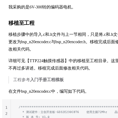
我采购的是6V-300转的编码器电机。
移植至工程
移植步骤中的导入.c和.h文件与上一节相同，只是将.c和.h
更改为bsp_n20encoder.c与bsp_n20encoder.h。移植完成后面
改相关代码。
详细可见【TTP224触摸传感器】中的移植至工程目录。这
不再过多讲述。移植完成后面修改相关代码。
工程参考
入门手册工程模板
在文件bsp_n20encoder.c中，编写如下代码。
 /****************************************************
1
   * 测试硬件：立创开发板·GD32E230C8T6    使用主频72Mhz    晶
2
   * 版 本 号: V1.0