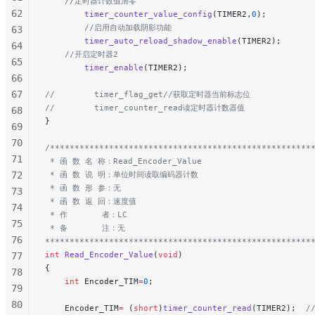
    //定时器计数值清零
62
        timer_counter_value_config
(TIMER2,
0
);
        //启用自动加载阴影功能
63
        timer_auto_reload_shadow_enable
(TIMER2);
64
    //开启定时器2
65
        timer_enable
(TIMER2);
66
67
//        timer_flag_get//获取定时器当前标志位
//        timer_counter_read读定时器计数器值
68
}
69
70
/*****************************************************
71
 * 函 数 名 称：Read_Encoder_Value
72
 * 函 数 说 明：单位时间读取编码器计数
 * 函 数 形 参：无
73
 * 函 数 返 回：速度值
74
 * 作       者：LC
75
 * 备       注：无
76
******************************************************
int
 Read_Encoder_Value
(
void
)
77
{
78
    int
 Encoder_TIM
=
0
;
79
80
    Encoder_TIM
=
 (
short
)
timer_counter_read
(TIMER2);
  