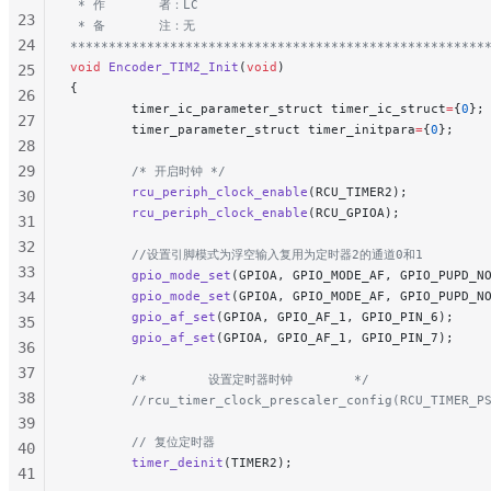
 * 作       者：LC
23
 * 备       注：无
24
******************************************************
void
 Encoder_TIM2_Init
(
void
)
25
{
26
        timer_ic_parameter_struct timer_ic_struct
=
{
0
};
27
        timer_parameter_struct timer_initpara
=
{
0
};
28
29
        /* 开启时钟 */
        rcu_periph_clock_enable
(RCU_TIMER2);
30
        rcu_periph_clock_enable
(RCU_GPIOA);
31
32
        //设置引脚模式为浮空输入复用为定时器2的通道0和1
33
        gpio_mode_set
(GPIOA, GPIO_MODE_AF, GPIO_PUPD_N
34
        gpio_mode_set
(GPIOA, GPIO_MODE_AF, GPIO_PUPD_N
        gpio_af_set
(GPIOA, GPIO_AF_1, GPIO_PIN_6);
35
        gpio_af_set
(GPIOA, GPIO_AF_1, GPIO_PIN_7);
36
37
        /*        设置定时器时钟        */
38
        //rcu_timer_clock_prescaler_config(RCU_TIMER_P
39
        // 复位定时器
40
        timer_deinit
(TIMER2);
41