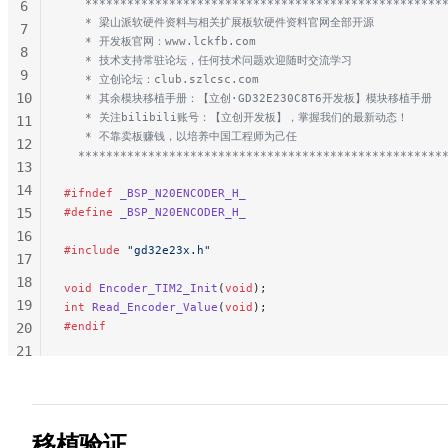
   ***************************************************
6
101
   * 梁山派软硬件资料与相关扩展板软硬件资料官网全部开源
7
   * 开发板官网：www.lckfb.com
102
8
   * 技术支持常驻论坛，任何技术问题欢迎随时交流学习
103
9
   * 立创论坛：club.szlcsc.com
104
10
   * 其余模块移植手册：【立创·GD32E230C8T6开发板】模块移植手册
105
   * 关注bilibili账号：【立创开发板】，掌握我们的最新动态！
11
106
   * 不靠卖板赚钱，以培养中国工程师为己任
12
  ****************************************************
107
13
108
14
#ifndef
 _BSP_N20ENCODER_H_
109
15
#define
 _BSP_N20ENCODER_H_
16
#include
 "gd32e23x.h"
17
18
void
 Encoder_TIM2_Init
(
void
);
19
int
 Read_Encoder_Value
(
void
);
#endif
20
21
22
23
24
移植验证