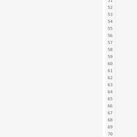
51
     
52
53
      
      
54
      
55
      
56
      
57
    
58
      
59
60
61
     
62
      
63
      
64
65
      
66
      
67
      
68
      
69
70
      