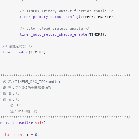
          /* TIMER0 primary output function enable */
          timer_primary_output_config
(TIMER5, ENABLE);
          /* auto-reload preload enable */
          timer_auto_reload_shadow_enable
(TIMER5);
   /* 使能定时器 */
  timer_enable
(TIMER5);
*************************************************************
 名 称：TIMER5_DAC_IRQHandler
 数 说 明：定时器5的中断服务函数
数 形 参：无
数 返 回：无
     者：LC
      注：1ms中断一次
************************************************************/
IMER5_IRQHandler
(
void
)
  static
 int
 i 
=
 0
;