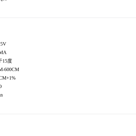
5V
MA
15度
-600CM
CM+1%
O
n