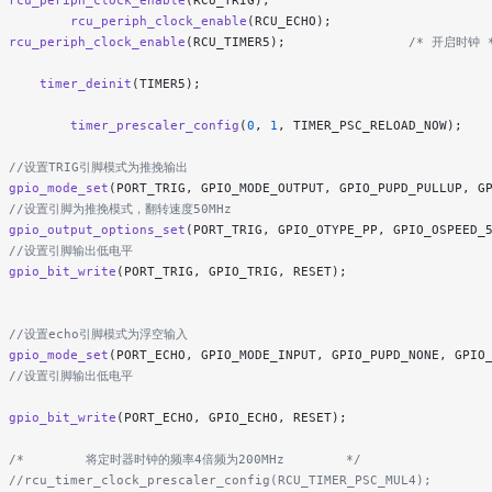
  rcu_periph_clock_enable
(RCU_TRIG);
          rcu_periph_clock_enable
(RCU_ECHO);
  rcu_periph_clock_enable
(RCU_TIMER5);
                /* 开启时钟 
      timer_deinit
(TIMER5);
          timer_prescaler_config
(
0
, 
1
, TIMER_PSC_RELOAD_NOW);
   //设置TRIG引脚模式为推挽输出
  gpio_mode_set
(PORT_TRIG, GPIO_MODE_OUTPUT, GPIO_PUPD_PULLUP, G
   //设置引脚为推挽模式，翻转速度50MHz
  gpio_output_options_set
(PORT_TRIG, GPIO_OTYPE_PP, GPIO_OSPEED_
   //设置引脚输出低电平
  gpio_bit_write
(PORT_TRIG, GPIO_TRIG, RESET);
   //设置echo引脚模式为浮空输入
  gpio_mode_set
(PORT_ECHO, GPIO_MODE_INPUT, GPIO_PUPD_NONE, GPIO
   //设置引脚输出低电平
  gpio_bit_write
(PORT_ECHO, GPIO_ECHO, RESET);
   /*        将定时器时钟的频率4倍频为200MHz        */
  //rcu_timer_clock_prescaler_config(RCU_TIMER_PSC_MUL4);