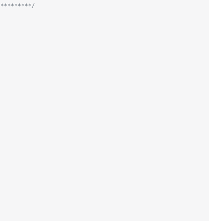
**********/