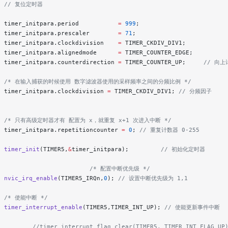
   // 复位定时器
  timer_initpara.period           
=
 999
;
                        
  timer_initpara.prescaler        
=
 71
;
  timer_initpara.clockdivision    
=
 TIMER_CKDIV_DIV1;
          
  timer_initpara.alignedmode      
=
 TIMER_COUNTER_EDGE;
        
  timer_initpara.counterdirection 
=
 TIMER_COUNTER_UP;
     // 向
    /* 在输入捕获的时候使用 数字滤波器使用的采样频率之间的分频比例 */
  timer_initpara.clockdivision 
=
 TIMER_CKDIV_DIV1;
 // 分频因子
   /* 只有高级定时器才有 配置为 x，就重复 x+1 次进入中断 */
  timer_initpara.repetitioncounter 
=
 0
;
 // 重复计数器 0-255
  timer_init
(TIMER5,
&
timer_initpara);
         // 初始化定时器
                          /* 配置中断优先级 */
  nvic_irq_enable
(TIMER5_IRQn,
0
);
 // 设置中断优先级为 1,1
  /* 使能中断 */
  timer_interrupt_enable
(TIMER5,TIMER_INT_UP);
 // 使能更新事件中断
          //timer_interrupt_flag_clear(TIMER5, TIMER_INT_FLAG_UP