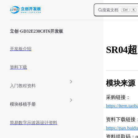
Skip to content
搜索文档
Ctrl
K
Sidebar Navigation
立创·GD32E230C8T6开发板
SR0
开发板介绍
资料下载
模块来源
入门教程资料
采购链接：
模块移植手册
https://item.t
资料下载链接
简易数字示波器设计资料
https://pan.ba
资料提取码：qq