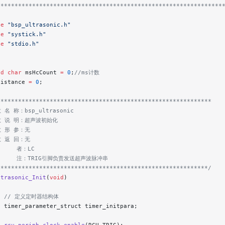
****************************************************************
de
 "bsp_ultrasonic.h"
de
 "systick.h"
de
 "stdio.h"
ed
 char
 msHcCount 
=
 0
;
//ms计数
distance 
=
 0
;
*************************************************************
 名 称：bsp_ultrasonic
数 说 明：超声波初始化
数 形 参：无
数 返 回：无
     者：LC
      注：TRIG引脚负责发送超声波脉冲串
************************************************************/
ltrasonic_Init
(
void
)
   // 定义定时器结构体
  timer_parameter_struct timer_initpara;