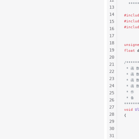
12
  ****
13
14
#inclu
15
#inclu
#inclu
16
17
18
unsign
19
float
 
20
/*****
21
 * 函 数
22
 * 函 
23
 * 函 
24
 * 函 
 * 作  
25
 * 备 
26
******
27
void
 U
28
{
29
     
      
30
31