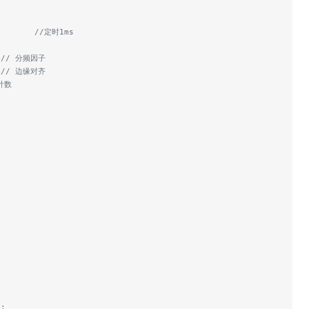
        //定时1ms
  // 分频因子
  // 边缘对齐
上计数
);