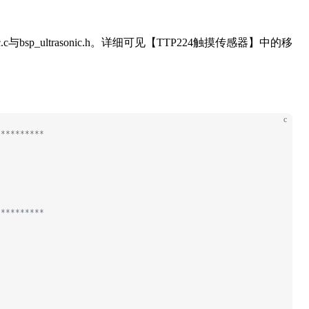
c与bsp_ultrasonic.h。详细可见【TTP224触摸传感器】中的移
c
**********
**********