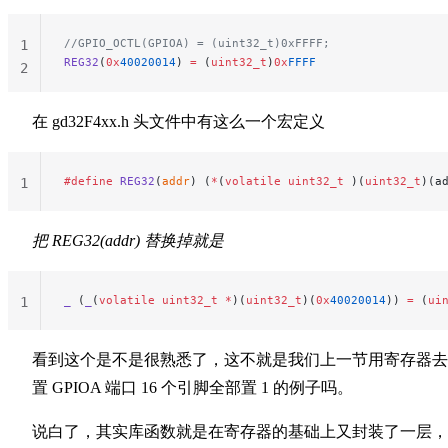
//GPIO_OCTL(GPIOA) = (uint32_t)0xFFFF;
1
REG32
(
0x
40020014
) 
=
 (
uint32_t
)
0x
FFFF
2
在 gd32F4xx.h 头文件中有这么一个宏定义
#define
 REG32
(
addr
) (
*
(
volatile
 uint32_t
 )(
uint32_t
)(a
1
把 REG32(addr) 替换掉就是
_
 (
_
(
volatile
 uint32_t
 *
)(
uint32_t
)(
0x
40020014
)) 
=
 (
ui
1
看到这个是不是很熟悉了，这不就是我们上一节用寄存器去
置 GPIOA 端口 16 个引脚全部置 1 的例子吗。
说白了，其实库函数就是在寄存器的基础上又封装了一层，