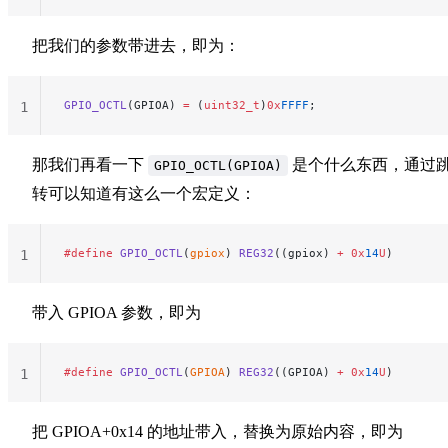
把我们的参数带进去，即为：
GPIO_OCTL
(GPIOA) 
=
 (
uint32_t
)
0x
FFFF
;
1
那我们再看一下
是个什么东西，通过
GPIO_OCTL(GPIOA)
转可以知道有这么一个宏定义：
#define
 GPIO_OCTL
(
gpiox
) 
REG32
((gpiox) 
+
 0x
14
U
)
1
带入 GPIOA 参数，即为
#define
 GPIO_OCTL
(
GPIOA
) 
REG32
((GPIOA) 
+
 0x
14
U
)
1
把 GPIOA+0x14 的地址带入，替换为原始内容，即为