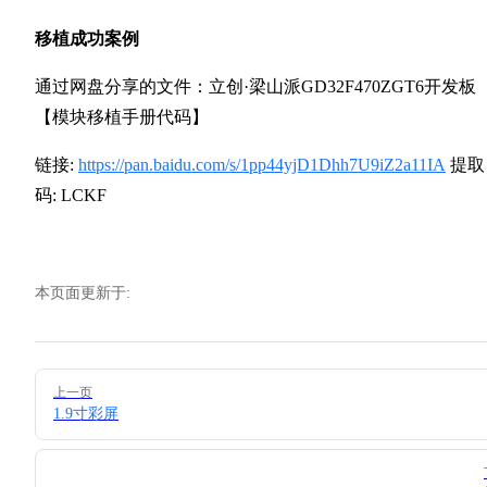
27
移植成功案例
28
通过网盘分享的文件：立创·梁山派GD32F470ZGT6开发板
【模块移植手册代码】
链接:
https://pan.baidu.com/s/1pp44yjD1Dhh7U9iZ2a11IA
提取
码: LCKF
本页面更新于:
Pager
上一页
1.9寸彩屏