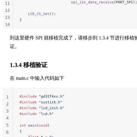
                        spi_i2s_data_receive
(PORT_SPI)
11
12
    LCD_CS_Set
();
13
}
14
15
到这里硬件 SPI 就移植完成了，请移步到 1.3.4 节进行移植
16
证。
1.3.4 移植验证
在 main.c 中输入代码如下
#include
 "gd32f4xx.h"
1
#include
 "systick.h"
2
#include
 "lcd_init.h"
3
#include
 "lcd.h"
4
5
int
 main
(
void
)
{
6
    float
 t 
=
 0
;