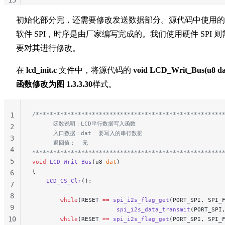
16
初始化部分完，还需要修改发送数据部分。源代码中使用的
17
软件 SPI，时序是由厂家编写完成的。我们使用硬件 SPI 则
要对其进行修改。
在
lcd_init.c
文件中，将源代码的
void LCD_Writ_Bus(u8 da
函数修改为
图 1.3.3.30
样式。
/*****************************************************
1
      函数说明：LCD串行数据写入函数
2
      入口数据：dat  要写入的串行数据
3
      返回值：  无
4
******************************************************
5
void
 LCD_Writ_Bus
(u8 
dat
)
{
6
    LCD_CS_Clr
();
7
8
        while
(RESET 
==
 spi_i2s_flag_get
(PORT_SPI, SPI_
9
                        spi_i2s_data_transmit
(PORT_SPI
10
        while
(RESET 
==
 spi_i2s_flag_get
(PORT_SPI, SPI_