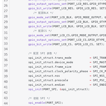
        gpio_output_options_set
(PORT_LCD_RES,GPIO_OTYP
26
        gpio_bit_write
(PORT_LCD_RES, GPIO_LCD_RES, SET
27
           /* 配置BLK */
28
        gpio_mode_set
(PORT_LCD_BLK, GPIO_MODE_OUTPUT, 
29
        gpio_output_options_set
(PORT_LCD_BLK, GPIO_OTY
        gpio_bit_write
(PORT_LCD_BLK, GPIO_LCD_BLK, SET
30
           /* 配置CS */
31
        gpio_mode_set
(PORT_LCD_CS,GPIO_MODE_OUTPUT,GPI
32
        gpio_output_options_set
(PORT_LCD_CS,GPIO_OTYPE
33
        gpio_bit_write
(PORT_LCD_CS, GPIO_LCD_CS, SET);
34
        /* 配置 SPI 参数 */
35
        spi_init_struct.trans_mode           
=
 SPI_TRA
36
        spi_init_struct.device_mode          
=
 SPI_MAS
37
        spi_init_struct.frame_size           
=
 SPI_FRA
38
        spi_init_struct.clock_polarity_phase 
=
 SPI_CK_
        spi_init_struct.nss                  
=
 SPI_NSS
39
        spi_init_struct.prescale             
=
 SPI_PSC
40
        spi_init_struct.endian               
=
 SPI_END
41
        spi_init
(PORT_SPI, 
&
spi_init_struct);
42
43
        /* 使能 SPI */
        spi_enable
(PORT_SPI);
44