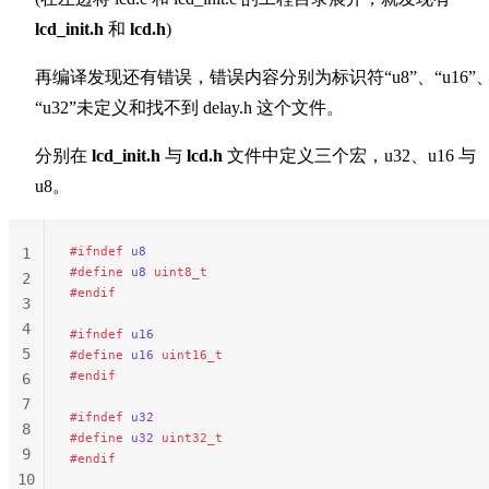
lcd_init.h
和
lcd.h
)
再编译发现还有错误，错误内容分别为标识符“u8”、“u16”
“u32”未定义和找不到 delay.h 这个文件。
分别在
lcd_init.h
与
lcd.h
文件中定义三个宏，u32、u16 与
u8。
#ifndef
 u8
1
#define
 u8
 uint8_t
2
#endif
3
4
#ifndef
 u16
5
#define
 u16
 uint16_t
#endif
6
7
#ifndef
 u32
8
#define
 u32
 uint32_t
9
#endif
10