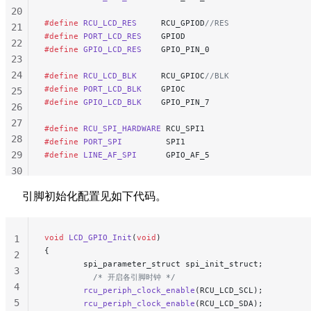
20
#define
 RCU_LCD_RES
     RCU_GPIOD
//RES
21
#define
 PORT_LCD_RES
    GPIOD
22
#define
 GPIO_LCD_RES
    GPIO_PIN_0
23
24
#define
 RCU_LCD_BLK
     RCU_GPIOC
//BLK
#define
 PORT_LCD_BLK
    GPIOC
25
#define
 GPIO_LCD_BLK
    GPIO_PIN_7
26
27
#define
 RCU_SPI_HARDWARE
 RCU_SPI1
28
#define
 PORT_SPI
         SPI1
29
#define
 LINE_AF_SPI
      GPIO_AF_5
30
31
引脚初始化配置见如下代码。
32
33
34
void
 LCD_GPIO_Init
(
void
)
1
35
{
2
        spi_parameter_struct spi_init_struct;
3
          /* 开启各引脚时钟 */
4
        rcu_periph_clock_enable
(RCU_LCD_SCL);
5
        rcu_periph_clock_enable
(RCU_LCD_SDA);