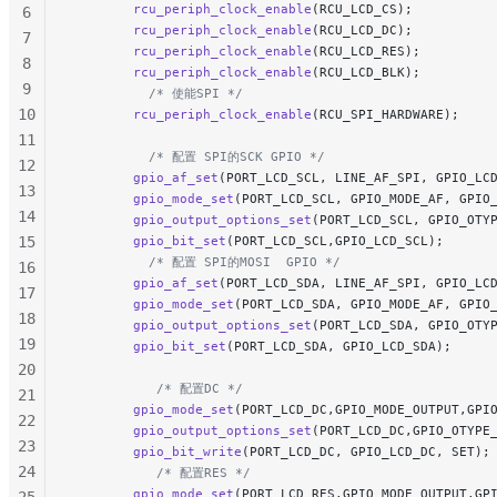
        rcu_periph_clock_enable
(RCU_LCD_CS);
6
        rcu_periph_clock_enable
(RCU_LCD_DC);
7
        rcu_periph_clock_enable
(RCU_LCD_RES);
8
        rcu_periph_clock_enable
(RCU_LCD_BLK);
9
          /* 使能SPI */
10
        rcu_periph_clock_enable
(RCU_SPI_HARDWARE);
11
          /* 配置 SPI的SCK GPIO */
12
        gpio_af_set
(PORT_LCD_SCL, LINE_AF_SPI, GPIO_LC
13
        gpio_mode_set
(PORT_LCD_SCL, GPIO_MODE_AF, GPIO
14
        gpio_output_options_set
(PORT_LCD_SCL, GPIO_OTY
15
        gpio_bit_set
(PORT_LCD_SCL,GPIO_LCD_SCL);
          /* 配置 SPI的MOSI  GPIO */
16
        gpio_af_set
(PORT_LCD_SDA, LINE_AF_SPI, GPIO_LC
17
        gpio_mode_set
(PORT_LCD_SDA, GPIO_MODE_AF, GPIO
18
        gpio_output_options_set
(PORT_LCD_SDA, GPIO_OTY
19
        gpio_bit_set
(PORT_LCD_SDA, GPIO_LCD_SDA);
20
           /* 配置DC */
21
        gpio_mode_set
(PORT_LCD_DC,GPIO_MODE_OUTPUT,GPI
22
        gpio_output_options_set
(PORT_LCD_DC,GPIO_OTYPE
23
        gpio_bit_write
(PORT_LCD_DC, GPIO_LCD_DC, SET);
24
           /* 配置RES */
        gpio_mode_set
(PORT_LCD_RES,GPIO_MODE_OUTPUT,GP
25