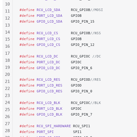
10
#define
 RCU_LCD_SDA
     RCU_GPIOB
//MOSI
11
#define
 PORT_LCD_SDA
    GPIOB
12
#define
 GPIO_LCD_SDA
    GPIO_PIN_15
13
14
#define
 RCU_LCD_CS
      RCU_GPIOB
//NSS
15
#define
 PORT_LCD_CS
     GPIOB
#define
 GPIO_LCD_CS
     GPIO_PIN_12
16
17
#define
 RCU_LCD_DC
      RCU_GPIOC
 //DC
18
#define
 PORT_LCD_DC
     GPIOC
19
#define
 GPIO_LCD_DC
     GPIO_PIN_6
20
#define
 RCU_LCD_RES
     RCU_GPIOD
//RES
21
#define
 PORT_LCD_RES
    GPIOD
22
#define
 GPIO_LCD_RES
    GPIO_PIN_0
23
24
#define
 RCU_LCD_BLK
     RCU_GPIOC
//BLK
#define
 PORT_LCD_BLK
    GPIOC
25
#define
 GPIO_LCD_BLK
    GPIO_PIN_7
26
27
#define
 RCU_SPI_HARDWARE
 RCU_SPI1
28
#define
 PORT_SPI
         SPI1