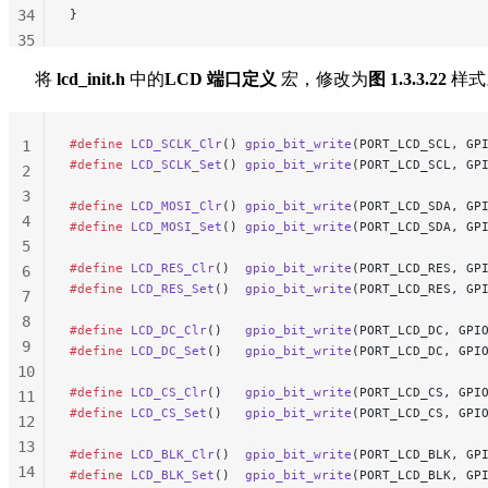
34
}
35
36
将
lcd_init.h
中的
LCD 端口定义
宏，修改为
图 1.3.3.22
样式
37
38
39
#define
 LCD_SCLK_Clr
() 
gpio_bit_write
(PORT_LCD_SCL, GP
1
40
#define
 LCD_SCLK_Set
() 
gpio_bit_write
(PORT_LCD_SCL, GP
2
41
3
#define
 LCD_MOSI_Clr
() 
gpio_bit_write
(PORT_LCD_SDA, GP
4
#define
 LCD_MOSI_Set
() 
gpio_bit_write
(PORT_LCD_SDA, GP
5
#define
 LCD_RES_Clr
()  
gpio_bit_write
(PORT_LCD_RES, GP
6
#define
 LCD_RES_Set
()  
gpio_bit_write
(PORT_LCD_RES, GP
7
8
#define
 LCD_DC_Clr
()   
gpio_bit_write
(PORT_LCD_DC, GPI
9
#define
 LCD_DC_Set
()   
gpio_bit_write
(PORT_LCD_DC, GPI
10
#define
 LCD_CS_Clr
()   
gpio_bit_write
(PORT_LCD_CS, GPI
11
#define
 LCD_CS_Set
()   
gpio_bit_write
(PORT_LCD_CS, GPI
12
13
#define
 LCD_BLK_Clr
()  
gpio_bit_write
(PORT_LCD_BLK, GP
14
#define
 LCD_BLK_Set
()  
gpio_bit_write
(PORT_LCD_BLK, GP