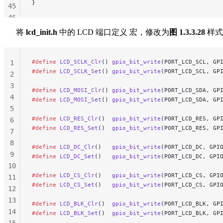
}
45
46
47
将
lcd_init.h
中的 LCD 端口定义 宏，修改为
图 1.3.3.28
样式
48
49
#define
 LCD_SCLK_Clr
() 
gpio_bit_write
(PORT_LCD_SCL, GP
1
50
#define
 LCD_SCLK_Set
() 
gpio_bit_write
(PORT_LCD_SCL, GP
2
51
3
52
#define
 LCD_MOSI_Clr
() 
gpio_bit_write
(PORT_LCD_SDA, GP
4
53
#define
 LCD_MOSI_Set
() 
gpio_bit_write
(PORT_LCD_SDA, GP
5
54
#define
 LCD_RES_Clr
()  
gpio_bit_write
(PORT_LCD_RES, GP
6
#define
 LCD_RES_Set
()  
gpio_bit_write
(PORT_LCD_RES, GP
7
8
#define
 LCD_DC_Clr
()   
gpio_bit_write
(PORT_LCD_DC, GPI
9
#define
 LCD_DC_Set
()   
gpio_bit_write
(PORT_LCD_DC, GPI
10
#define
 LCD_CS_Clr
()   
gpio_bit_write
(PORT_LCD_CS, GPI
11
#define
 LCD_CS_Set
()   
gpio_bit_write
(PORT_LCD_CS, GPI
12
13
#define
 LCD_BLK_Clr
()  
gpio_bit_write
(PORT_LCD_BLK, GP
14
#define
 LCD_BLK_Set
()  
gpio_bit_write
(PORT_LCD_BLK, GP
15