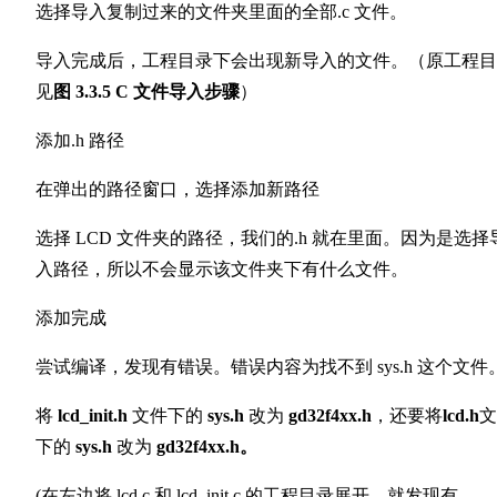
选择导入复制过来的文件夹里面的全部.c 文件。
导入完成后，工程目录下会出现新导入的文件。（原工程目
见
图 3.3.5 C 文件导入步骤
）
添加.h 路径
在弹出的路径窗口，选择添加新路径
选择 LCD 文件夹的路径，我们的.h 就在里面。因为是选择
入路径，所以不会显示该文件夹下有什么文件。
添加完成
尝试编译，发现有错误。错误内容为找不到 sys.h 这个文件
将
lcd_init.h
文件下的
sys.h
改为
gd32f4xx.h
，还要将
lcd.h
文
下的
sys.h
改为
gd32f4xx.h。
(在左边将 lcd.c 和 lcd_init.c 的工程目录展开，就发现有