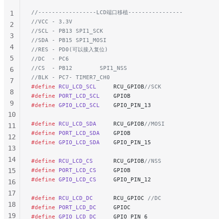
//-----------------LCD端口移植----------------
1
//VCC - 3.3V
2
//SCL - PB13 SPI1_SCK
3
//SDA - PB15 SPI1_MOSI
4
//RES - PD0(可以接入复位)
5
//DC  - PC6
//CS  - PB12        SPI1_NSS
6
//BLK - PC7- TIMER7_CH0
7
#define
 RCU_LCD_SCL
     RCU_GPIOB
//SCK
8
#define
 PORT_LCD_SCL
    GPIOB
9
#define
 GPIO_LCD_SCL
    GPIO_PIN_13
10
#define
 RCU_LCD_SDA
     RCU_GPIOB
//MOSI
11
#define
 PORT_LCD_SDA
    GPIOB
12
#define
 GPIO_LCD_SDA
    GPIO_PIN_15
13
14
#define
 RCU_LCD_CS
      RCU_GPIOB
//NSS
15
#define
 PORT_LCD_CS
     GPIOB
#define
 GPIO_LCD_CS
     GPIO_PIN_12
16
17
#define
 RCU_LCD_DC
      RCU_GPIOC
 //DC
18
#define
 PORT_LCD_DC
     GPIOC
19
#define
 GPIO_LCD_DC
     GPIO_PIN_6