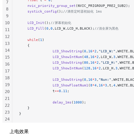
7
    nvic_priority_group_set
(NVIC_PRIGROUP_PRE2_SUB2);
 
8
    systick_config
();
//滴答定时器初始化 1ms
9
10
    LCD_Init
();
//屏幕初始化
    LCD_Fill
(
0
,
0
,LCD_W,LCD_H,BLACK);
//清全屏为黑色
11
12
    while
(
1
)
13
    {
14
                LCD_ShowString
(
0
,
16
*
2
,
"LCD_W:"
,WHITE,B
15
                LCD_ShowIntNum
(
48
,
16
*
2
,LCD_W,
3
,WHITE,B
                LCD_ShowString
(
80
,
16
*
2
,
"LCD_H:"
,WHITE,
16
                LCD_ShowIntNum
(
128
,
16
*
2
,LCD_H,
3
,WHITE,
17
18
                LCD_ShowString
(
0
,
16
*
3
,
"Nun:"
,WHITE,BLA
19
                LCD_ShowFloatNum1
(
8
*
4
,
16
*
3
,t,
4
,WHITE,B
                t
+=
0.11
;
20
21
                delay_1ms
(
1000
);
22
    }
23
}
24
25
上电效果
26