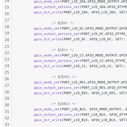
14
        gpio_mode_set
(PORT_LCD_SDA,GPIO_MODE_OUTPUT,GP
15
        gpio_output_options_set
(PORT_LCD_SDA,GPIO_OTYP
        gpio_bit_write
(PORT_LCD_SDA, GPIO_LCD_SDA, SET
16
17
                 /* 配置DC */
18
        gpio_mode_set
(PORT_LCD_DC,GPIO_MODE_OUTPUT,GPI
19
        gpio_output_options_set
(PORT_LCD_DC,GPIO_OTYPE
        gpio_bit_write
(PORT_LCD_DC, GPIO_LCD_DC, SET);
20
21
                 /* 配置CS */
22
        gpio_mode_set
(PORT_LCD_CS,GPIO_MODE_OUTPUT,GPI
23
        gpio_output_options_set
(PORT_LCD_CS,GPIO_OTYPE
24
        gpio_bit_write
(PORT_LCD_CS, GPIO_LCD_CS, SET);
25
                 /* 配置RES */
26
        gpio_mode_set
(PORT_LCD_RES,GPIO_MODE_OUTPUT,GP
27
        gpio_output_options_set
(PORT_LCD_RES,GPIO_OTYP
28
        gpio_bit_write
(PORT_LCD_RES, GPIO_LCD_RES, SET
29
                 /* 配置BLK */
30
        gpio_mode_set
(PORT_LCD_BLK, GPIO_MODE_OUTPUT, 
31
        gpio_output_options_set
(PORT_LCD_BLK, GPIO_OTY
32
        gpio_bit_write
(PORT_LCD_BLK, GPIO_LCD_BLK, SET
33