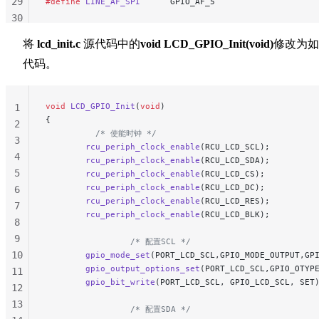
29
#define
 LINE_AF_SPI
      GPIO_AF_5
30
31
将
lcd_init.c
源代码中的
void LCD_GPIO_Init(void)
修改为如
32
代码。
33
34
35
void
 LCD_GPIO_Init
(
void
)
1
{
2
          /* 使能时钟 */
3
        rcu_periph_clock_enable
(RCU_LCD_SCL);
4
        rcu_periph_clock_enable
(RCU_LCD_SDA);
5
        rcu_periph_clock_enable
(RCU_LCD_CS);
        rcu_periph_clock_enable
(RCU_LCD_DC);
6
        rcu_periph_clock_enable
(RCU_LCD_RES);
7
        rcu_periph_clock_enable
(RCU_LCD_BLK);
8
9
                 /* 配置SCL */
10
        gpio_mode_set
(PORT_LCD_SCL,GPIO_MODE_OUTPUT,GP
        gpio_output_options_set
(PORT_LCD_SCL,GPIO_OTYP
11
        gpio_bit_write
(PORT_LCD_SCL, GPIO_LCD_SCL, SET
12
13
                 /* 配置SDA */