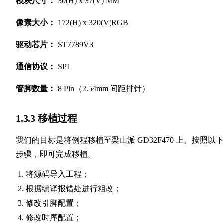
模块尺寸：
30(H) x 37(V) MM
像素大小：
172(H) x 320(V)RGB
驱动芯片：
ST7789V3
通信协议：
SPI
管脚数量：
8 Pin（2.54mm 间距排针）
1.3.3 移植过程
我们的目标是将例程移植至梁山派 GD32F470 上。按照以
步骤，即可完成移植。
将源码导入工程；
根据编译报错处进行粗改；
修改引脚配置；
修改时序配置；