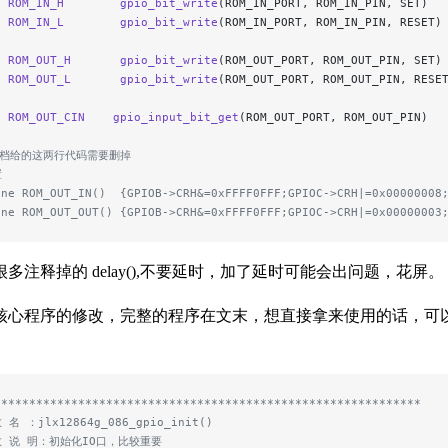
e
 ROM_IN_H
        gpio_bit_write
(ROM_IN_PORT, ROM_IN_PIN, SET)
e
 ROM_IN_L
        gpio_bit_write
(ROM_IN_PORT, ROM_IN_PIN, RESET)
e
 ROM_OUT_H
       gpio_bit_write
(ROM_OUT_PORT, ROM_OUT_PIN, SET)
e
 ROM_OUT_L
       gpio_bit_write
(ROM_OUT_PORT, ROM_OUT_PIN, RESE
e
 ROM_OUT_CIN
    gpio_input_bit_get
(ROM_OUT_PORT, ROM_OUT_PIN)
文档给的这两行代码需要删掉
置
ine ROM_OUT_IN()  {GPIOB->CRH&=0xFFFF0FFF;GPIOC->CRH|=0x00000008
ine ROM_OUT_OUT() {GPIOB->CRH&=0xFFFF0FFF;GPIOC->CRH|=0x00000003
多注释掉的 delay(),不要延时，加了延时可能会出问题，花屏。
核心程序的修改，完整的程序在文末，想直接拿来使用的话，可以按
*************************************************************
 名 ：jlx12864g_086_gpio_init()
数 说 明：初始化IO口，比较重要