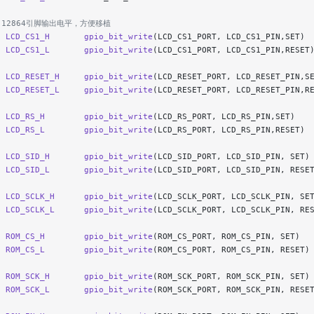
 12864引脚输出电平，方便移植
e
 LCD_CS1_H
       gpio_bit_write
(LCD_CS1_PORT, LCD_CS1_PIN,SET)
e
 LCD_CS1_L
       gpio_bit_write
(LCD_CS1_PORT, LCD_CS1_PIN,RESET
e
 LCD_RESET_H
     gpio_bit_write
(LCD_RESET_PORT, LCD_RESET_PIN,S
e
 LCD_RESET_L
     gpio_bit_write
(LCD_RESET_PORT, LCD_RESET_PIN,R
e
 LCD_RS_H
        gpio_bit_write
(LCD_RS_PORT, LCD_RS_PIN,SET)
e
 LCD_RS_L
        gpio_bit_write
(LCD_RS_PORT, LCD_RS_PIN,RESET)
e
 LCD_SID_H
       gpio_bit_write
(LCD_SID_PORT, LCD_SID_PIN, SET)
e
 LCD_SID_L
       gpio_bit_write
(LCD_SID_PORT, LCD_SID_PIN, RESE
e
 LCD_SCLK_H
      gpio_bit_write
(LCD_SCLK_PORT, LCD_SCLK_PIN, SE
e
 LCD_SCLK_L
      gpio_bit_write
(LCD_SCLK_PORT, LCD_SCLK_PIN, RE
e
 ROM_CS_H
        gpio_bit_write
(ROM_CS_PORT, ROM_CS_PIN, SET)
e
 ROM_CS_L
        gpio_bit_write
(ROM_CS_PORT, ROM_CS_PIN, RESET)
e
 ROM_SCK_H
       gpio_bit_write
(ROM_SCK_PORT, ROM_SCK_PIN, SET)
e
 ROM_SCK_L
       gpio_bit_write
(ROM_SCK_PORT, ROM_SCK_PIN, RESE