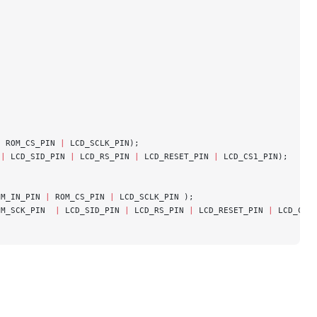
|
 ROM_CS_PIN 
|
 LCD_SCLK_PIN);
 
|
 LCD_SID_PIN 
|
 LCD_RS_PIN 
|
 LCD_RESET_PIN 
|
 LCD_CS1_PIN);
;
OM_IN_PIN 
|
 ROM_CS_PIN 
|
 LCD_SCLK_PIN );
OM_SCK_PIN  
|
 LCD_SID_PIN 
|
 LCD_RS_PIN 
|
 LCD_RESET_PIN 
|
 LCD_CS1