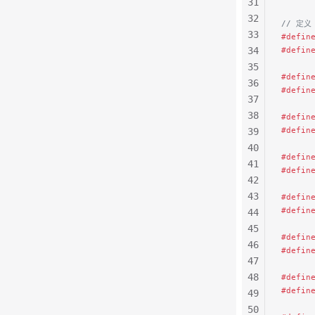
31
32
// 定义
33
#defin
34
#defin
35
#defin
36
#defin
37
38
#defin
#defin
39
40
#defin
41
#defin
42
43
#defin
#defin
44
45
#defin
46
#defin
47
48
#defin
#defin
49
50