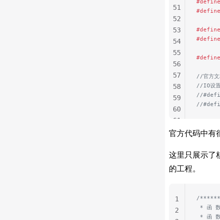
#defin
51
#defin
52
53
#defin
#defin
54
55
#defin
56
57
//官方
//IO设
58
//#def
59
//#def
60
61
62
官方代码中有很
63
64
这里只展示了
65
的工程。
66
67
/*****
1
68
 * 函 数
2
69
 * 函 