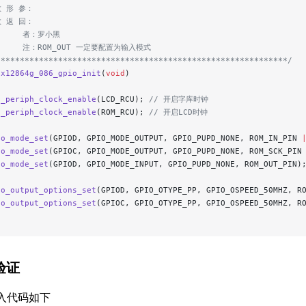
数 形 参：
数 返 回：
      者：罗小黑
      注：ROM_OUT 一定要配置为输入模式
*************************************************************/
lx12864g_086_gpio_init
(
void
)
u_periph_clock_enable
(LCD_RCU);
 // 开启字库时钟
u_periph_clock_enable
(ROM_RCU);
 // 开启LCD时钟
io_mode_set
(GPIOD, GPIO_MODE_OUTPUT, GPIO_PUPD_NONE, ROM_IN_PIN 
io_mode_set
(GPIOC, GPIO_MODE_OUTPUT, GPIO_PUPD_NONE, ROM_SCK_PIN
io_mode_set
(GPIOD, GPIO_MODE_INPUT, GPIO_PUPD_NONE, ROM_OUT_PIN)
io_output_options_set
(GPIOD, GPIO_OTYPE_PP, GPIO_OSPEED_50MHZ, R
io_output_options_set
(GPIOC, GPIO_OTYPE_PP, GPIO_OSPEED_50MHZ, R
植验证
中输入代码如下