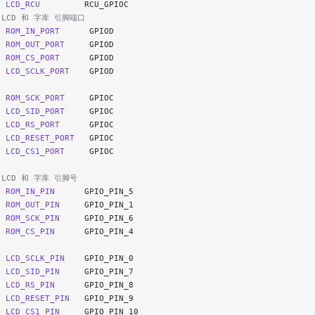
e
 LCD_RCU
         RCU_GPIOC
 LCD 和 字库 引脚端口
e
 ROM_IN_PORT
      GPIOD
e
 ROM_OUT_PORT
     GPIOD
e
 ROM_CS_PORT
      GPIOD
e
 LCD_SCLK_PORT
    GPIOD
e
 ROM_SCK_PORT
     GPIOC
e
 LCD_SID_PORT
     GPIOC
e
 LCD_RS_PORT
      GPIOC
e
 LCD_RESET_PORT
   GPIOC
e
 LCD_CS1_PORT
     GPIOC
 LCD 和 字库 引脚号
e
 ROM_IN_PIN
      GPIO_PIN_5
e
 ROM_OUT_PIN
     GPIO_PIN_1
e
 ROM_SCK_PIN
     GPIO_PIN_6
e
 ROM_CS_PIN
      GPIO_PIN_4
e
 LCD_SCLK_PIN
    GPIO_PIN_0
e
 LCD_SID_PIN
     GPIO_PIN_7
e
 LCD_RS_PIN
      GPIO_PIN_8
e
 LCD_RESET_PIN
   GPIO_PIN_9
e
 LCD_CS1_PIN
     GPIO_PIN_10