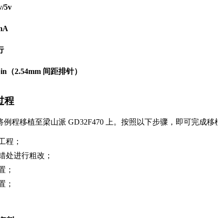
/5v
mA
行
in（2.54mm 间距排针）
植过程
例程移植至梁山派 GD32F470 上。按照以下步骤，即可完成移
工程；
错处进行粗改；
置；
置；