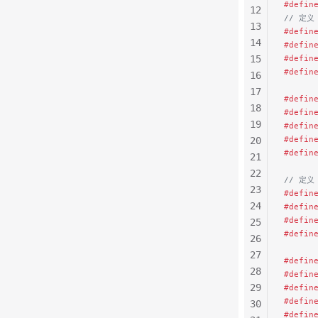
#defin
12
// 定义
13
#defin
14
#defin
15
#defin
#defin
16
17
#defin
18
#defin
19
#defin
#defin
20
#defin
21
22
// 定义
23
#defin
24
#defin
#defin
25
#defin
26
27
#defin
28
#defin
29
#defin
#defin
30
#defin