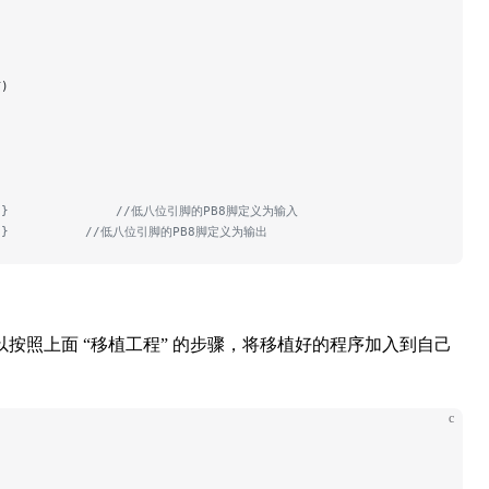
T)
;}
              //低八位引脚的PB8脚定义为输入
;}
          //低八位引脚的PB8脚定义为输出
照上面 “移植工程” 的步骤，将移植好的程序加入到自己
c