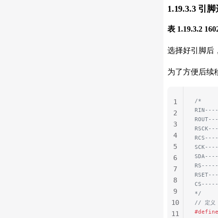
1.19.3.3 引
表 1.19.3.2 16
选择好引脚后
为了方便后续
/*
1
RIN---
2
ROUT--
3
RSCK--
4
RCS---
5
SCK---
SDA---
6
RS----
7
RSET--
8
CS----
9
*/
10
// 定义
#defin
11