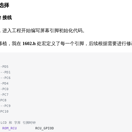
脚选择
02 接线
，进入工程开始编写屏幕引脚初始化代码。
移植，我在
1602.h
处宏定义了每一个引脚，后续根据需要进行修
--PD5
---PD1
---PC6
--PD4
--PC0
--PC7
-PC8
---PC9
-PC10
 LCD 和 字库 引脚时钟
e
 ROM_RCU
         RCU_GPIOD