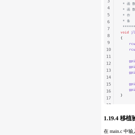
3
70
 * 函 
4
71
 * 函 
5
72
 * 作 
 * 备 
6
 *****
7
void
 j
8
{
9
    rc
10
    rc
11
    gp
12
    gp
13
    gp
14
15
    gp
    gp
16
}
17
18
19
1.19.4 移
20
在 main.c 