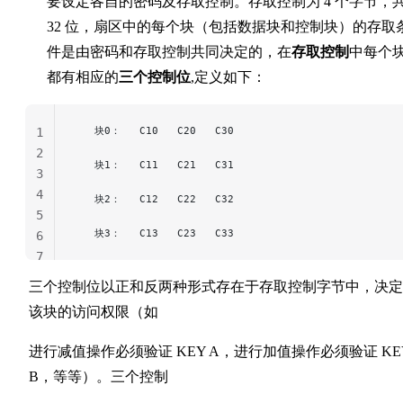
要设定各自的密码及存取控制。存取控制为 4 个字节，
32 位，扇区中的每个块（包括数据块和控制块）的存取
件是由密码和存取控制共同决定的，在
存取控制
中每个
都有相应的
三个控制位
,定义如下：
   块0：   C10   C20   C30
1
2
   块1：   C11   C21   C31
3
4
   块2：   C12   C22   C32
5
   块3：   C13   C23   C33
6
7
三个控制位以正和反两种形式存在于存取控制字节中，决定
该块的访问权限（如
进行减值操作必须验证 KEY A，进行加值操作必须验证 KE
B，等等）。三个控制