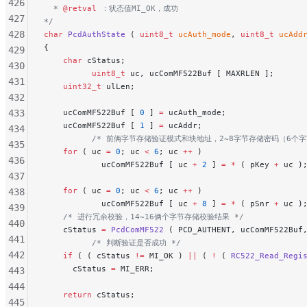
426
  * 
@retval
 ：状态值MI_OK，成功
427
*/
428
char
 PcdAuthState
 ( 
uint8_t
 ucAuth_mode
, 
uint8_t
 ucAdd
{
429
    char
 cStatus;
430
          uint8_t
 uc, ucComMF522Buf [ MAXRLEN ];
431
    uint32_t
 ulLen;
432
433
    ucComMF522Buf [ 
0
 ] 
=
 ucAuth_mode;
    ucComMF522Buf [ 
1
 ] 
=
 ucAddr;
434
          /* 前俩字节存储验证模式和块地址，2~8字节存储密码（6个字
435
    for
 ( uc 
=
 0
; uc 
<
 6
; uc 
++
 )
436
            ucComMF522Buf [ uc 
+
 2
 ] 
=
 *
 ( pKey 
+
 uc )
437
    for
 ( uc 
=
 0
; uc 
<
 6
; uc 
++
 )
438
            ucComMF522Buf [ uc 
+
 8
 ] 
=
 *
 ( pSnr 
+
 uc )
439
    /* 进行冗余校验，14~16俩个字节存储校验结果 */
440
    cStatus 
=
 PcdComMF522
 ( PCD_AUTHENT, ucComMF522Buf
441
          /* 判断验证是否成功 */
442
    if
 ( ( cStatus 
!=
 MI_OK ) 
||
 ( 
!
 ( 
RC522_Read_Regi
      cStatus 
=
 MI_ERR;
443
444
    return
 cStatus;
445