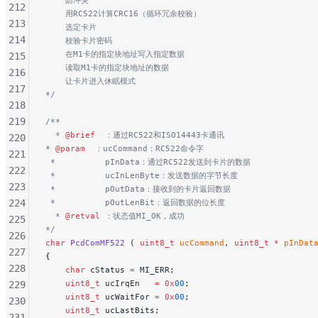
    防冲突
212
    用RC522计算CRC16（循环冗余校验）
213
    选定卡片
214
    校验卡片密码
    在M1卡的指定块地址写入指定数据
215
    读取M1卡的指定块地址的数据
216
    让卡片进入休眠模式
217
*/
218
219
/**
  * 
@brief
  ：通过RC522和ISO14443卡通讯
220
* 
@param
  ：ucCommand：RC522命令字
221
 *          pInData：通过RC522发送到卡片的数据
222
 *          ucInLenByte：发送数据的字节长度
223
 *          pOutData：接收到的卡片返回数据
224
 *          pOutLenBit：返回数据的位长度
  * 
@retval
 ：状态值MI_OK，成功
225
*/
226
char
 PcdComMF522
 ( 
uint8_t
 ucCommand
, 
uint8_t
 *
 pInDat
227
{
228
    char
 cStatus 
=
 MI_ERR;
    uint8_t
 ucIrqEn   
=
 0x
00
;
229
    uint8_t
 ucWaitFor 
=
 0x
00
;
230
    uint8_t
 ucLastBits;
231