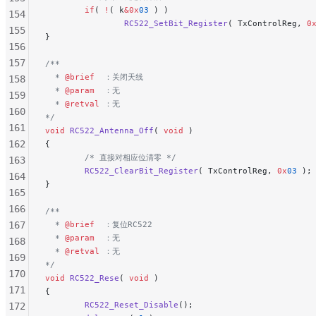
        if
( 
!
( k
&0x
03
 ) )
154
                RC522_SetBit_Register
( TxControlReg, 
0
155
}
156
157
/**
  * 
@brief
  ：关闭天线
158
  * 
@param
  ：无
159
  * 
@retval
 ：无
160
*/
161
void
 RC522_Antenna_Off
( 
void
 )
162
{
        /* 直接对相应位清零 */
163
        RC522_ClearBit_Register
( TxControlReg, 
0x
03
 );
164
}
165
166
/**
167
  * 
@brief
  ：复位RC522
  * 
@param
  ：无
168
  * 
@retval
 ：无
169
*/
170
void
 RC522_Rese
( 
void
 )
171
{
        RC522_Reset_Disable
();
172