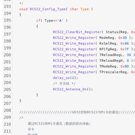
*/
193
void
 RC522_Config_Type
( 
char
 Type
 )
194
{
195
        if
( Type
==
'A'
 )
        {
196
                RC522_ClearBit_Register
( Status2Reg, 
0
197
                RC522_Write_Register
( ModeReg, 
0x
3D
 );
198
                RC522_Write_Register
( RxSelReg, 
0x
86
 )
199
                RC522_Write_Register
( RFCfgReg, 
0x
7F
 )
200
                RC522_Write_Register
( TReloadRegL, 
30
 
                RC522_Write_Register
( TReloadRegH, 
0
 )
201
                RC522_Write_Register
( TModeReg, 
0x
8D
 )
202
                RC522_Write_Register
( TPrescalerReg, 
0
203
                delay_us
(
2
);
204
                /* 开天线 */
205
                RC522_Antenna_On
();
        }
206
}
207
208
/////////////////////////GD32控制RC522与M1卡的通信/////////
209
/*
    通过RC522和M1卡通讯（数据的双向传输）
210
    寻卡
211