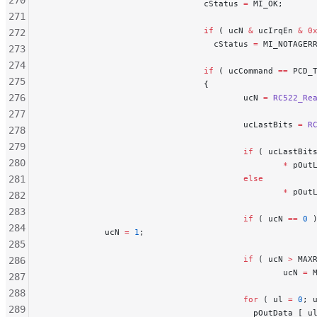
270
                                cStatus 
=
 MI_OK;
271
                                if
 ( ucN 
&
 ucIrqEn 
&
 0
272
                                  cStatus 
=
 MI_NOTAGER
273
274
                                if
 ( ucCommand 
==
 PCD_
275
                                {
276
                                        ucN 
=
 RC522_Re
277
                                        ucLastBits 
=
 R
278
279
                                        if
 ( ucLastBit
280
                                                *
 pOut
281
                                        else
                                                *
 pOut
282
283
                                        if
 ( ucN 
==
 0
 
284
            ucN 
=
 1
;
285
                                        if
 ( ucN 
>
 MAX
286
                                                ucN 
=
 
287
288
                                        for
 ( ul 
=
 0
; 
289
                                          pOutData [ u