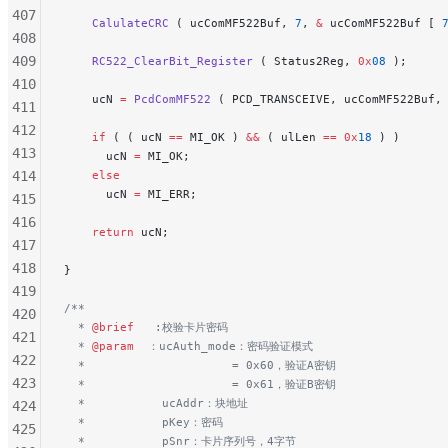
407
    CalulateCRC
 ( ucComMF522Buf, 
7
, 
&
 ucComMF522Buf [ 
408
409
    RC522_ClearBit_Register
 ( Status2Reg, 
0x
08
 );
410
    ucN 
=
 PcdComMF522
 ( PCD_TRANSCEIVE, ucComMF522Buf,
411
412
    if
 ( ( ucN 
==
 MI_OK ) 
&&
 ( ulLen 
==
 0x
18
 ) )
413
      ucN 
=
 MI_OK;
414
    else
      ucN 
=
 MI_ERR;
415
416
    return
 ucN;
417
418
}
419
/**
420
  * 
@brief
   :校验卡片密码
421
  * 
@param
  ：ucAuth_mode：密码验证模式
422
  *                     = 0x60，验证A密钥
423
  *                     = 0x61，验证B密钥
  *           ucAddr：块地址
424
  *           pKey：密码
425
  *           pSnr：卡片序列号，4字节