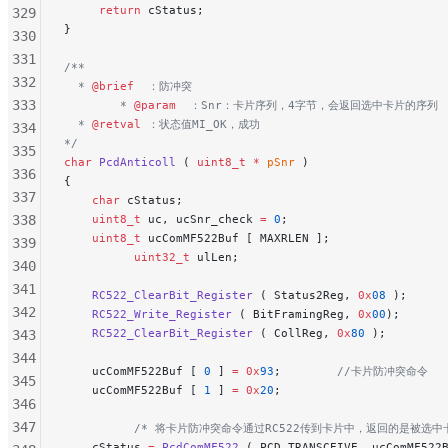
     return
 cStatus;
329
}
330
331
/**
332
  * 
@brief
  ：防冲突
333
        * 
@param
  ：Snr：卡片序列，4字节，会返回选中卡片的序列
  * 
@retval
 ：状态值MI_OK，成功
334
*/
335
char
 PcdAnticoll
 ( 
uint8_t
 *
 pSnr
 )
336
{
337
    char
 cStatus;
338
    uint8_t
 uc, ucSnr_check 
=
 0
;
    uint8_t
 ucComMF522Buf [ MAXRLEN ];
339
          uint32_t
 ulLen;
340
341
    RC522_ClearBit_Register
 ( Status2Reg, 
0x
08
 );
    
342
    RC522_Write_Register
 ( BitFramingReg, 
0x
00
);
     
    RC522_ClearBit_Register
 ( CollReg, 
0x
80
 );
       
343
344
    ucComMF522Buf [ 
0
 ] 
=
 0x
93
;
        //卡片防冲突命令
345
    ucComMF522Buf [ 
1
 ] 
=
 0x
20
;
346
347
          /* 将卡片防冲突命令通过RC522传到卡片中，返回的是被选中
    cStatus 
=
 PcdComMF522
 ( PCD_TRANSCEIVE, ucComMF522