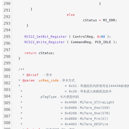
290
                                        }
      }
291
                        else
292
                                cStatus 
=
 MI_ERR;
293
    }
294
295
   RC522_SetBit_Register
 ( ControlReg, 
0x
80
 );
        
   RC522_Write_Register
 ( CommandReg, PCD_IDLE );
296
297
   return
 cStatus;
298
}
299
300
/**
  * 
@brief
  ：寻卡
301
* 
@param
  ucReq_code
，寻卡方式
302
*                      = 0x52：寻感应区内所有符合14443A标准
303
 *                     = 0x26：寻未进入休眠状态的卡
304
 *         pTagType，卡片类型代码
 *                   = 0x4400：Mifare_UltraLight
305
 *                   = 0x0400：Mifare_One(S50)
306
 *                   = 0x0200：Mifare_One(S70)
307
 *                   = 0x0800：Mifare_Pro(X))
308
 *                   = 0x4403：Mifare_DESFire