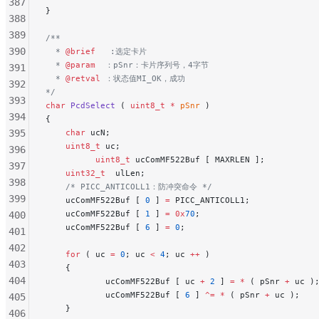
387
}
388
389
/**
390
  * 
@brief
   :选定卡片
  * 
@param
  ：pSnr：卡片序列号，4字节
391
  * 
@retval
 ：状态值MI_OK，成功
392
*/
393
char
 PcdSelect
 ( 
uint8_t
 *
 pSnr
 )
394
{
395
    char
 ucN;
    uint8_t
 uc;
396
          uint8_t
 ucComMF522Buf [ MAXRLEN ];
397
    uint32_t
  ulLen;
398
    /* PICC_ANTICOLL1：防冲突命令 */
399
    ucComMF522Buf [ 
0
 ] 
=
 PICC_ANTICOLL1;
    ucComMF522Buf [ 
1
 ] 
=
 0x
70
;
400
    ucComMF522Buf [ 
6
 ] 
=
 0
;
401
402
    for
 ( uc 
=
 0
; uc 
<
 4
; uc 
++
 )
403
    {
404
            ucComMF522Buf [ uc 
+
 2
 ] 
=
 *
 ( pSnr 
+
 uc )
            ucComMF522Buf [ 
6
 ] 
^=
 *
 ( pSnr 
+
 uc );
405
    }
406