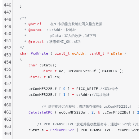
446
}
447
/**
448
  * 
@brief
   :在M1卡的指定块地址写入指定数据
449
  * 
@param
  ：ucAddr：块地址
450
  *           pData：写入的数据，16字节
451
  * 
@retval
 ：状态值MI_OK，成功
452
*/
char
 PcdWrite
 ( 
uint8_t
 ucAddr
, 
uint8_t
 *
 pData
 )
453
{
454
    char
 cStatus;
455
          uint8_t
 uc, ucComMF522Buf [ MAXRLEN ];
456
    uint32_t
 ulLen;
457
    ucComMF522Buf [ 
0
 ] 
=
 PICC_WRITE;
//写块命令
458
    ucComMF522Buf [ 
1
 ] 
=
 ucAddr;
//写块地址
459
460
          /* 进行循环冗余校验，将结果存储在& ucComMF522Buf [ 2
461
    CalulateCRC
 ( ucComMF522Buf, 
2
, 
&
 ucComMF522Buf [ 
462
        /* PCD_TRANSCEIVE:发送并接收数据命令，通过RC522向卡
463
    cStatus 
=
 PcdComMF522
 ( PCD_TRANSCEIVE, ucComMF522
464