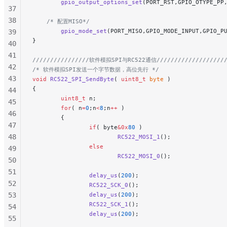
        gpio_output_options_set
(PORT_RST,GPIO_OTYPE_PP
37
38
    /* 配置MISO*/
        gpio_mode_set
(PORT_MISO,GPIO_MODE_INPUT,GPIO_P
39
}
40
41
////////////////软件模拟SPI与RC522通信/////////////////////
42
/* 软件模拟SPI发送一个字节数据，高位先行 */
43
void
 RC522_SPI_SendByte
( 
uint8_t
 byte
 )
{
44
        uint8_t
 n;
45
        for
( n
=
0
;n
<
8
;n
++
 )
46
        {
47
                if
( byte
&0x
80
 )
48
                        RC522_MOSI_1
();
                else
49
                        RC522_MOSI_0
();
50
51
                delay_us
(
200
);
52
                RC522_SCK_0
();
53
                delay_us
(
200
);
                RC522_SCK_1
();
54
                delay_us
(
200
);
55