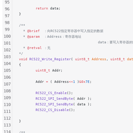
95
        return
 data;
96
}
97
98
/**
99
  * 
@brief
  ：向RC522指定寄存器中写入指定的数据
100
  * 
@param
  ：Address：寄存器地址
                                      data：要写入寄存器
101
  * 
@retval
 ：无
102
*/
103
void
 RC522_Write_Register
( 
uint8_t
 Address
, 
uint8_t
 da
104
{
105
        uint8_t
 Addr;
106
        Addr 
=
 ( Address
<<
1
 )
&0x
7E
;
107
108
        RC522_CS_Enable
();
109
        RC522_SPI_SendByte
( Addr );
110
        RC522_SPI_SendByte
( data );
        RC522_CS_Disable
();
111
112
}
113
114
/**