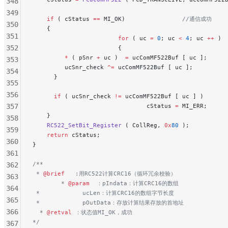
348
349
    if
 ( cStatus 
==
 MI_OK)
                //通信成功
350
    {
351
                        for
 ( uc 
=
 0
; uc 
<
 4
; uc 
++
 )
352
                        {
         *
 ( pSnr 
+
 uc )  
=
 ucComMF522Buf [ uc ];
     
353
         ucSnr_check 
^=
 ucComMF522Buf [ uc ];
354
      }
355
356
      if
 ( ucSnr_check 
!=
 ucComMF522Buf [ uc ] )
357
                                cStatus 
=
 MI_ERR;
    }
358
    RC522_SetBit_Register
 ( CollReg, 
0x
80
 );
359
    return
 cStatus;
360
}
361
/**
362
 * 
@brief
   :用RC522计算CRC16（循环冗余校验）
363
        * 
@param
  ：pIndata：计算CRC16的数组
364
 *            ucLen：计算CRC16的数组字节长度
365
 *            pOutData：存放计算结果存放的首地址
366
  * 
@retval
 ：状态值MI_OK，成功
*/
367