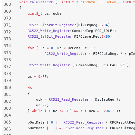
void
 CalulateCRC
 ( 
uint8_t
 *
 pIndata
, u8 
ucLen
, 
uint8_
368
{
369
    uint8_t
 uc, ucN;
370
371
    RC522_ClearBit_Register
(DivIrqReg,
0x
04
);
    RC522_Write_Register
(CommandReg,PCD_IDLE);
372
    RC522_SetBit_Register
(FIFOLevelReg,
0x
80
);
373
374
    for
 ( uc 
=
 0
; uc 
<
 ucLen; uc 
++
)
375
            RC522_Write_Register
 ( FIFODataReg, 
*
 ( pI
376
    RC522_Write_Register
 ( CommandReg, PCD_CALCCRC );
377
378
    uc 
=
 0x
FF
;
379
380
    do
    {
381
        ucN 
=
 RC522_Read_Register
 ( DivIrqReg );
382
        uc 
--
;
383
    } 
while
 ( ( uc 
!=
 0
 ) 
&&
 !
 ( ucN 
&
 0x
04
 ) );
384
385
    pOutData [ 
0
 ] 
=
 RC522_Read_Register
 ( CRCResultRe
    pOutData [ 
1
 ] 
=
 RC522_Read_Register
 ( CRCResultRe
386