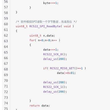
56
                byte
<<=
1
;
57
        }
}
58
59
/* 软件模拟SPI读取一个字节数据，先读高位 */
60
uint8_t
 RC522_SPI_ReadByte
( 
void
 )
61
{
62
        uint8_t
 n,data;
        for
( n
=
0
;n
<
8
;n
++
 )
63
        {
64
                data
<<=
1
;
65
                RC522_SCK_0
();
66
                delay_us
(
200
);
67
                if
( 
RC522_MISO_GET
()
==
1
 )
68
                        data
|=0x
01
;
69
70
                delay_us
(
200
);
71
                RC522_SCK_1
();
72
                delay_us
(
200
);
73
        }
74
        return
 data;
75