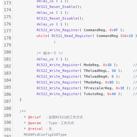
        delay_us
 ( 
1
 );
173
        RC522_Reset_Enable
();
174
        delay_us
 ( 
1
 );
175
        RC522_Reset_Disable
();
176
        delay_us
 ( 
1
 );
        RC522_Write_Register
( CommandReg, 
0x
0F
 );
177
        while
( 
RC522_Read_Register
( CommandReg )
&0x
10
 
178
                ;
179
180
        /* 缓冲一下 */
181
        delay_us
 ( 
1
 );
        RC522_Write_Register
( ModeReg, 
0x
3D
 );
      
182
        RC522_Write_Register
( TReloadRegL, 
30
 );
     
183
        RC522_Write_Register
( TReloadRegH, 
0
 );
      
184
        RC522_Write_Register
( TModeReg, 
0x
8D
 );
      
185
        RC522_Write_Register
( TPrescalerReg, 
0x
3E
 );
 /
186
        RC522_Write_Register
( TxAutoReg, 
0x
40
 );
     
}
187
188
/**
189
  * 
@brief
  ：设置RC522的工作方式
190
  * 
@param
  ：Type：工作方式
  * 
@retval
 ：无
191
  M500PcdConfigISOType
192