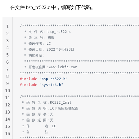
在文件 bsp_rc522.c 中，编写如下代码。
/*****************************************************
1
  * 文 件 名: bsp_rc522.c
2
  * 版 本 号: 初版
3
  * 修改作者: LC
4
  * 修改日期: 2022年04月28日
5
  * 功能介绍:
  ****************************************************
6
  * 开发板官网：www.lckfb.com
7
******************************************************
8
#include
 "bsp_rc522.h"
9
#include
 "systick.h"
10
/*****************************************************
11
 * 函 数 名 称：RC522_Init
12
 * 函 数 说 明：IC卡感应模块配置
13
 * 函 数 形 参：无
14
 * 函 数 返 回：无
15
 * 作       者：LC
 * 备       注：
16
******************************************************