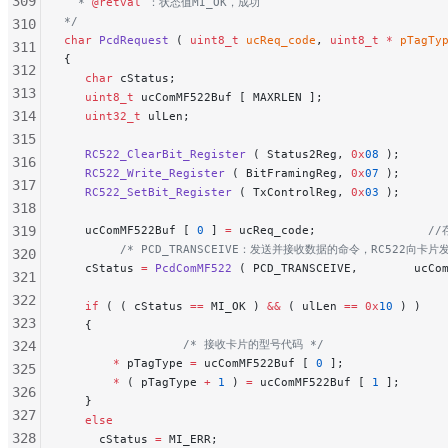
309
  * 
@retval
 ：状态值MI_OK，成功
*/
310
char
 PcdRequest
 ( 
uint8_t
 ucReq_code
, 
uint8_t
 *
 pTagTy
311
{
312
   char
 cStatus;
313
   uint8_t
 ucComMF522Buf [ MAXRLEN ];
314
   uint32_t
 ulLen;
315
   RC522_ClearBit_Register
 ( Status2Reg, 
0x
08
 );
     
316
   RC522_Write_Register
 ( BitFramingReg, 
0x
07
 );
     
317
   RC522_SetBit_Register
 ( TxControlReg, 
0x
03
 );
     
318
319
   ucComMF522Buf [ 
0
 ] 
=
 ucReq_code;
                
        /* PCD_TRANSCEIVE：发送并接收数据的命令，RC522向卡
320
   cStatus 
=
 PcdComMF522
 ( PCD_TRANSCEIVE,        ucCo
321
322
   if
 ( ( cStatus 
==
 MI_OK ) 
&&
 ( ulLen 
==
 0x
10
 ) )
   
323
   {
                 /* 接收卡片的型号代码 */
324
       *
 pTagType 
=
 ucComMF522Buf [ 
0
 ];
325
       *
 ( pTagType 
+
 1
 ) 
=
 ucComMF522Buf [ 
1
 ];
326
   }
327
   else
328
     cStatus 
=
 MI_ERR;