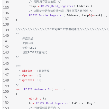
        /* 获取寄存器当前值 */
134
        temp 
=
 RC522_Read_Register
( Address );
135
        /* 对指定位进行清位操作后，再将值写入寄存器 */
136
        RC522_Write_Register
( Address, temp
&
(
~
mask) );
137
}
138
///////////////////GD32对RC522的基础通信//////////////////
139
/*
140
    开启天线
141
    关闭天线
142
    复位RC522
143
    设置RC522工作方式
*/
144
145
/**
146
  * 
@brief
  ：开启天线
147
  * 
@param
  ：无
148
  * 
@retval
 ：无
*/
149
void
 RC522_Antenna_On
( 
void
 )
150
{
151
        uint8_t
 k;
152
        k 
=
 RC522_Read_Register
( TxControlReg );
        /* 判断天线是否开启 */
153