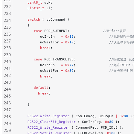
    uint8_t
 ucN;
232
    uint32_t
 ul;
233
    switch
 ( ucCommand )
234
    {
235
       case
 PCD_AUTHENT:
                //Mifare认证
236
          ucIrqEn   
=
 0x
12
;
                //允许错误中
237
          ucWaitFor 
=
 0x
10
;
                //认证寻
238
          break
;
239
       case
 PCD_TRANSCEIVE:
                //接收发送 
240
          ucIrqEn   
=
 0x
77
;
                //允许TxIEn R
241
          ucWaitFor 
=
 0x
30
;
                //寻卡等
242
          break
;
243
       default
:
244
         break
;
245
246
    }
247
    RC522_Write_Register
 ( ComIEnReg, ucIrqEn 
|
 0x
80
 )
248
    RC522_ClearBit_Register
 ( ComIrqReg, 
0x
80
 );
      
249
    RC522_Write_Register
 ( CommandReg, PCD_IDLE );
    
250
    RC522_SetBit_Register
 ( FIFOLevelReg, 
0x
80
 );
     