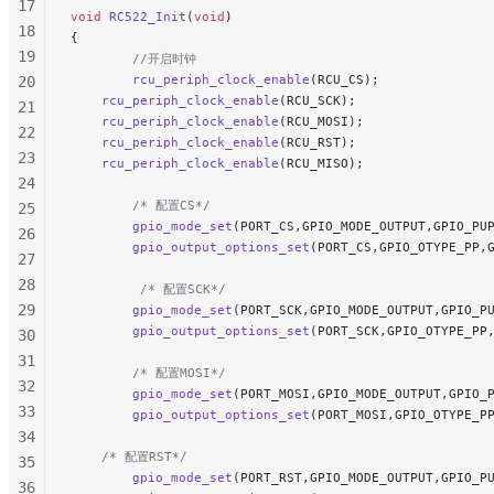
17
void
 RC522_Init
(
void
)
18
{
19
        //开启时钟
        rcu_periph_clock_enable
(RCU_CS);
20
    rcu_periph_clock_enable
(RCU_SCK);
21
    rcu_periph_clock_enable
(RCU_MOSI);
22
    rcu_periph_clock_enable
(RCU_RST);
23
    rcu_periph_clock_enable
(RCU_MISO);
24
        /* 配置CS*/
25
        gpio_mode_set
(PORT_CS,GPIO_MODE_OUTPUT,GPIO_PU
26
        gpio_output_options_set
(PORT_CS,GPIO_OTYPE_PP,
27
28
         /* 配置SCK*/
29
        gpio_mode_set
(PORT_SCK,GPIO_MODE_OUTPUT,GPIO_P
        gpio_output_options_set
(PORT_SCK,GPIO_OTYPE_PP
30
31
        /* 配置MOSI*/
32
        gpio_mode_set
(PORT_MOSI,GPIO_MODE_OUTPUT,GPIO_
33
        gpio_output_options_set
(PORT_MOSI,GPIO_OTYPE_P
34
    /* 配置RST*/
35
        gpio_mode_set
(PORT_RST,GPIO_MODE_OUTPUT,GPIO_P
36