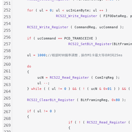
251
252
    for
 ( ul 
=
 0
; ul 
<
 ucInLenByte; ul 
++
 )
                  RC522_Write_Register
 ( FIFODataReg, 
253
254
    RC522_Write_Register
 ( CommandReg, ucCommand );
   
255
256
    if
 ( ucCommand 
==
 PCD_TRANSCEIVE )
257
                        RC522_SetBit_Register
(BitFrami
258
    ul 
=
 1000
;
//根据时钟频率调整，操作M1卡最大等待时间25ms
259
260
    do
                                              
261
    {
262
         ucN 
=
 RC522_Read_Register
 ( ComIrqReg );
     
         ul 
--
;
263
    } 
while
 ( ( ul 
!=
 0
 ) 
&&
 ( 
!
 ( ucN 
&
 0x
01
 ) ) 
&&
 (
264
265
    RC522_ClearBit_Register
 ( BitFramingReg, 
0x
80
 );
  
266
    if
 ( ul 
!=
 0
 )
267
    {
268
                        if
 ( 
!
 ( 
RC522_Read_Register
 (
269
                        {