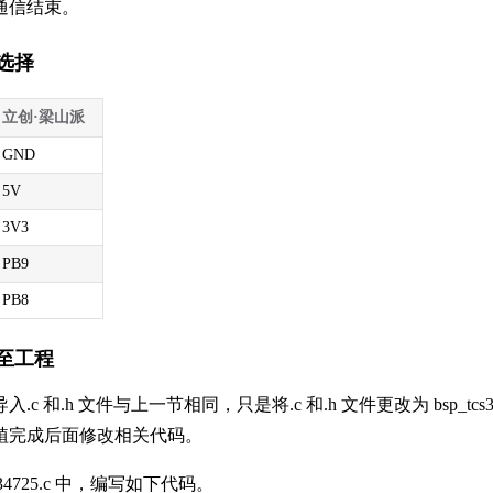
通信结束。
脚选择
立创·梁山派
GND
5V
3V3
PB9
PB8
移植至工程
c 和.h 文件与上一节相同，只是将.c 和.h 文件更改为 bsp_tcs34725
植完成后面修改相关代码。
cs34725.c 中，编写如下代码。