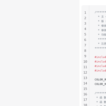
/*****
1
  * 文 
2
  * 版
3
  * 修
4
  * 修
5
  * 功
  ****
6
  * 注
7
******
8
9
#inclu
10
#inclu
#inclu
11
#inclu
12
13
COLOR_
14
COLOR_
15
/*****
16
 * 函 数
17
 * 函 
18