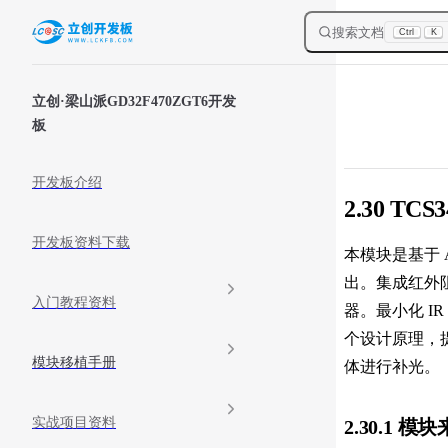
Skip to content
搜索文档
Ctrl
K
Sidebar Navigation
立创·梁山派GD32F470ZGT6开发
板
开发板介绍
2.30 T
开发板资料下载
本模块是基于 
出。集成红外
入门教程资料
器。最小化 I
个设计原理，提
模块移植手册
体进行补光。
实战项目资料
2.30.1 模