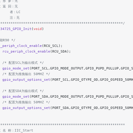
数 形 参：无
数 返 回：无
     者：LC
      注：无
************************************************************/
C34725_GPIO_Init
(
void
)
使能时钟 */
u_periph_clock_enable
(RCU_SCL);
  rcu_periph_clock_enable
(RCU_SDA);
   /* 配置SCL为输出模式 */
  gpio_mode_set
(PORT_SCL,GPIO_MODE_OUTPUT,GPIO_PUPD_PULLUP,GPIO_
   /* 配置为推挽输出 50MHZ */
  gpio_output_options_set
(PORT_SCL,GPIO_OTYPE_OD,GPIO_OSPEED_50M
   /* 配置SDA为输出模式 */
  gpio_mode_set
(PORT_SDA,GPIO_MODE_OUTPUT,GPIO_PUPD_PULLUP,GPIO_
   /* 配置为推挽输出 50MHZ */
  gpio_output_options_set
(PORT_SDA,GPIO_OTYPE_OD,GPIO_OSPEED_50M
*************************************************************
 名 称：IIC_Start