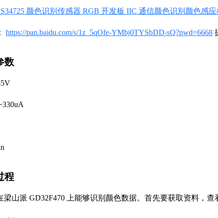
CS34725 颜色识别传感器 RGB 开发板 IIC 通信颜色识别颜色感
：
https://pan.baidu.com/s/1z_5qOfe-YMbj0TYSbDD-sQ?pwd=6668
格参数
-5V
5~330uA
in
植过程
梁山派 GD32F470 上能够识别颜色数据。首先要获取资料