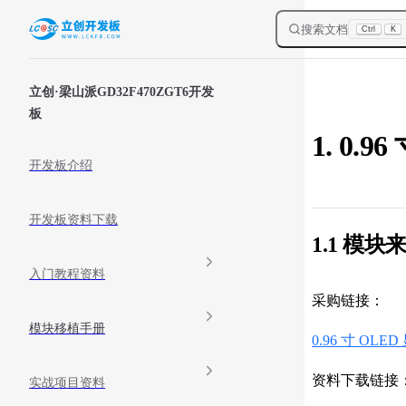
Skip to content
搜索文档
Ctrl
K
Sidebar Navigation
立创·梁山派GD32F470ZGT6开发
板
1. 0.9
开发板介绍
开发板资料下载
1.1 模块
入门教程资料
采购链接：
模块移植手册
0.96 寸 OLED
资料下载链接
实战项目资料