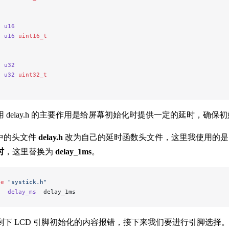
f
 u16
e
 u16
 uint16_t
f
 u32
e
 u32
 uint32_t
 delay.h 的主要作用是给屏幕初始化时提供一定的延时，确保初
中的头文件
delay.h
改为自己的延时函数头文件，这里我使用的
时
，这里替换为
delay_1ms
。
de
 "systick.h"
e
  delay_ms
  delay_1ms
剩下 LCD 引脚初始化的内容报错，接下来我们要进行引脚选择