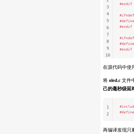
2
#endif
3
4
#ifnde
5
#defin
#endif
6
7
#ifnde
8
#defin
9
#endif
10
11
在源代码中使用
将
oled.c
文件
己的毫秒级延
#inclu
1
#defin
2
再编译发现只