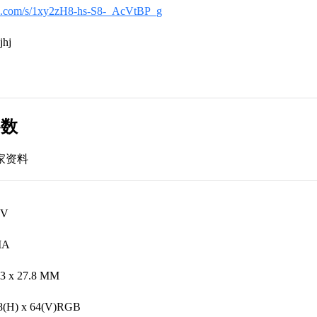
idu.com/s/1xy2zH8-hs-S8-_AcVtBP_g
hj
参数
家资料
3V
MA
3 x 27.8 MM
8(H) x 64(V)RGB