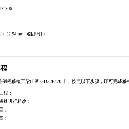
D1306
C
Pin（2.54mm 间距排针）
过程
例程移植至梁山派 GD32F470 上。按照以下步骤，即可完成移
工程；
错处进行粗改；
置；
置；