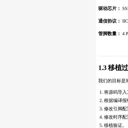
驱动芯片：
SS
通信协议：
II
管脚数量：
4 
1.3 移植
我们的目标是将
将源码导入
根据编译报
修改引脚配
修改时序配
移植验证。