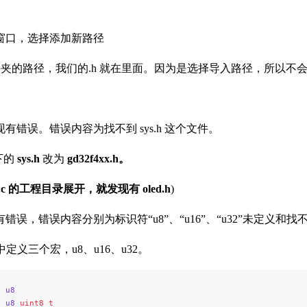
窗口，选择添加新路径
文件夹的路径，我们的.h 就在里面。因为是选择导入路径，所以
有错误。错误内容为找不到 sys.h 这个文件。
下的
sys.h
改为
gd32f4xx.h。
.c
的工程目录展开，就发现有
oled.h
)
误，错误内容分别为标识符“u8”、“u16”、“u32”未定义和找不到 
定义三个宏，u8、u16、u32。
f
 u8
e
 u8
 uint8_t