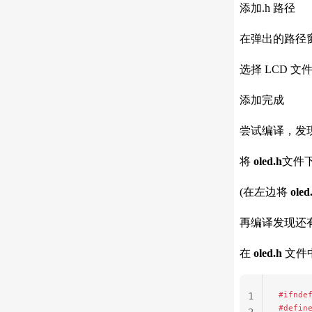
添加.h 路径
在弹出的路径
选择 LCD 
添加完成
尝试编译，发现
将
oled.h
文件
(在左边将
oled
再编译发现还有错
在
oled.h
文件中
#ifnde
1
#defin