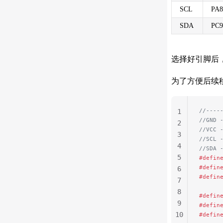
SCL
PA8
SDA
PC9
选择好引脚后
为了方便后续
//----
1
//GND 
2
//VCC 
3
//SCL 
4
//SDA 
5
#defin
#defin
6
#defin
7
8
#defin
9
#defin
10
#defin