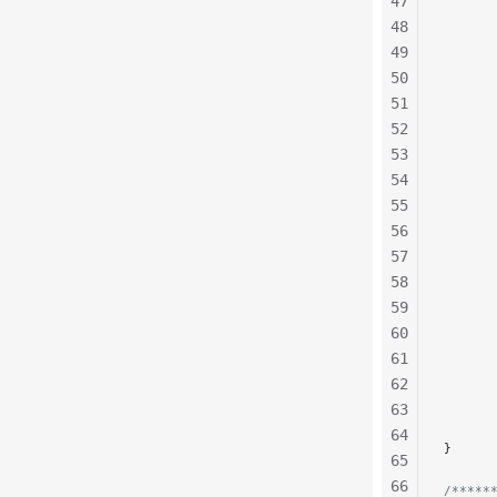
47
      
48
      
      
49
      
50
      
51
52
      
53
      
54
      
55
      
56
57
      
58
      
59
60
      
61
      
62
      
      
63
      
64
}
65
66
/*****