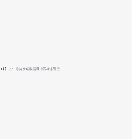
 ){}
 // 等待发送数据缓冲区标志置位