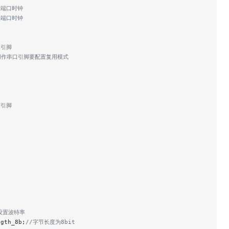
TX端口时钟
RX端口时钟
X引脚
口用作串口引脚要配置复用模式
X引脚
设置波特率
ngth_8b;
//字节长度为8bit