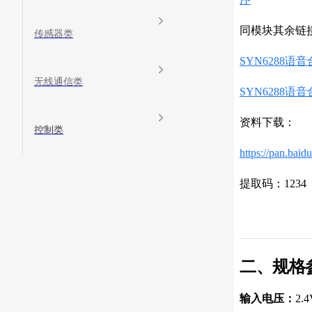
同模块其余链
传感器类
SYN6288语
无线通信类
SYN6288语
资料下载：
控制类
https://pan.b
提取码：1234
二、规格
输入电压：
2.