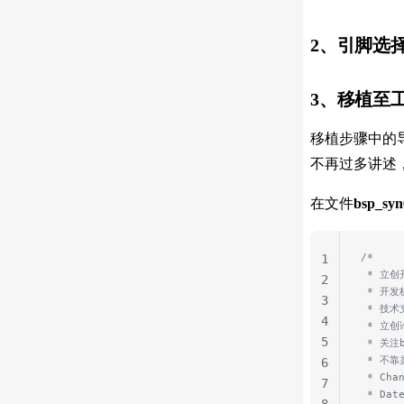
2、引脚选
3、移植至
移植步骤中的导
不再过多讲述
在文件
bsp_syn
/*
1
 * 立
2
 * 开发
3
 * 技
4
 * 立创论
5
 * 关
 * 不
6
 * Cha
7
 * Dat