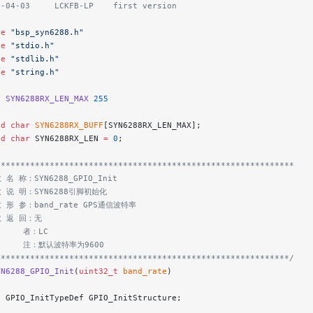
4-04-03     LCKFB-LP    first version
de
 "bsp_syn6288.h"
de
 "stdio.h"
de
 "stdlib.h"
de
 "string.h"
e
 SYN6288RX_LEN_MAX
 255
ed
 char
 SYN6288RX_BUFF
[SYN6288RX_LEN_MAX];
ed
 char
 SYN6288RX_LEN 
=
 0
;
*************************************************************
 名 称：SYN6288_GPIO_Init
数 说 明：SYN6288引脚初始化
数 形 参：band_rate GPS通信波特率
数 返 回：无
     者：LC
      注：默认波特率为9600
************************************************************/
YN6288_GPIO_Init
(
uint32_t
 band_rate
)
  GPIO_InitTypeDef GPIO_InitStructure;