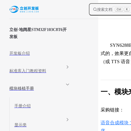
Skip to content
搜索文档
Ctrl
K
Sidebar Navigation
立创·地阔星STM32F103C8T6开
发板
SYN6288
式的，效果更自
开发板介绍
（或 TTS 语
标准库入门教程资料
模块移植手册
一、模块
手册介绍
采购链接：
语音合成模块 文本
显示类
序