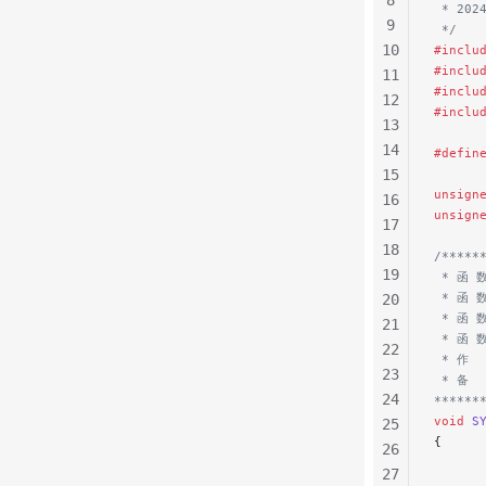
8
 * 202
9
 */
10
#inclu
#inclu
11
#inclu
12
#inclu
13
14
#defin
15
unsign
16
unsign
17
18
/*****
19
 * 函 数
 * 函 
20
 * 函 
21
 * 函 
22
 * 作  
23
 * 备 
24
******
void
 S
25
{
26
      
27