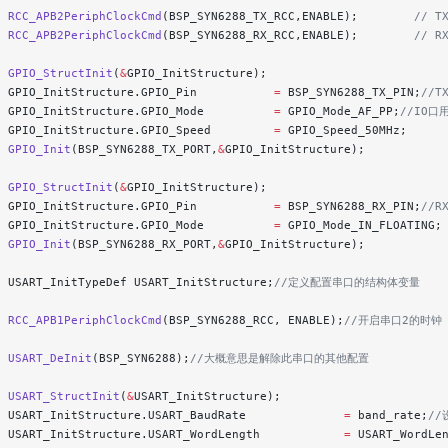
  RCC_APB2PeriphClockCmd
(BSP_SYN6288_TX_RCC,ENABLE);
        // 
  RCC_APB2PeriphClockCmd
(BSP_SYN6288_RX_RCC,ENABLE);
        // 
  GPIO_StructInit
(
&
GPIO_InitStructure);
  GPIO_InitStructure.GPIO_Pin           
=
 BSP_SYN6288_TX_PIN;
//T
  GPIO_InitStructure.GPIO_Mode          
=
 GPIO_Mode_AF_PP;
//IO
  GPIO_InitStructure.GPIO_Speed         
=
 GPIO_Speed_50MHz;
  GPIO_Init
(BSP_SYN6288_TX_PORT,
&
GPIO_InitStructure);
  GPIO_StructInit
(
&
GPIO_InitStructure);
  GPIO_InitStructure.GPIO_Pin           
=
 BSP_SYN6288_RX_PIN;
//R
  GPIO_InitStructure.GPIO_Mode          
=
 GPIO_Mode_IN_FLOATING;
  GPIO_Init
(BSP_SYN6288_RX_PORT,
&
GPIO_InitStructure);
  USART_InitTypeDef USART_InitStructure;
//定义配置串口的结构体变量
  RCC_APB1PeriphClockCmd
(BSP_SYN6288_RCC, ENABLE);
//开启串口2的时钟
  USART_DeInit
(BSP_SYN6288);
//大概意思是解除此串口的其他配置
  USART_StructInit
(
&
USART_InitStructure);
  USART_InitStructure.USART_BaudRate              
=
 band_rate;
//
  USART_InitStructure.USART_WordLength            
=
 USART_WordLe