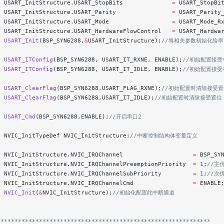
  USART_InitStructure.USART_StopBits              
=
 USART_StopBi
  USART_InitStructure.USART_Parity                
=
 USART_Parity
  USART_InitStructure.USART_Mode                  
=
 USART_Mode_R
  USART_InitStructure.USART_HardwareFlowControl   
=
 USART_Hardwa
  USART_Init
(BSP_SYN6288,
&
USART_InitStructure);
//将相关参数初始化给串
  USART_ITConfig
(BSP_SYN6288, USART_IT_RXNE, ENABLE);
//初始配置接受
  USART_ITConfig
(BSP_SYN6288, USART_IT_IDLE, ENABLE);
//初始配置接受
  USART_ClearFlag
(BSP_SYN6288,USART_FLAG_RXNE);
//初始配置时清除接受置
  USART_ClearFlag
(BSP_SYN6288,USART_IT_IDLE);
//初始配置时清除接受置位
  USART_Cmd
(BSP_SYN6288,ENABLE);
//开启串口2
  NVIC_InitTypeDef NVIC_InitStructure;
//中断控制结构体变量定义
  NVIC_InitStructure.NVIC_IRQChannel                    
=
 BSP_SY
  NVIC_InitStructure.NVIC_IRQChannelPreemptionPriority  
=
 1
;
//主
  NVIC_InitStructure.NVIC_IRQChannelSubPriority         
=
 1
;
//次
  NVIC_InitStructure.NVIC_IRQChannelCmd                 
=
 ENABLE
  NVIC_Init
(
&
NVIC_InitStructure);
//初始化配置此中断通道
*************************************************************