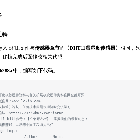
择
工程
入.c和.h文件与
传感器章节
的【
DHT11温湿度传感器
】相同，只
，移植完成后面修改相关代码。
6288.c
中，编写如下代码。
创开发板软硬件资料与相关扩展板软硬件资料官网全部开源
板官网：www.lckfb.com
术支持常驻论坛，任何技术问题欢迎随时交流学习
坛：https://oshwhub.com/forum
注bilibili账号：【立创开发板】，掌握我们的最新动态！
靠卖板赚钱，以培养中国工程师为己任
nge Logs:
e           Author       Notes