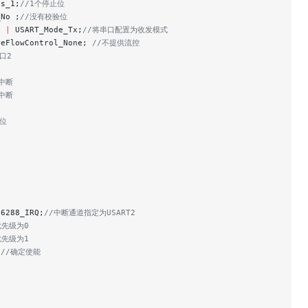
ts_1;
//1个停止位
_No ;
//没有校验位
x 
|
 USART_Mode_Tx;
//将串口配置为收发模式
reFlowControl_None;
 //不提供流控
口2
中断
中断
位
N6288_IRQ;
//中断通道指定为USART2
优先级为0
优先级为1
;
//确定使能