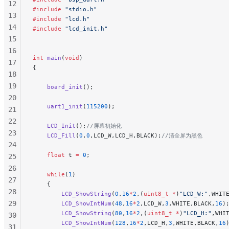
12
#include
 "stdio.h"
13
#include
 "lcd.h"
14
#include
 "lcd_init.h"
15
16
int
 main
(
void
)
17
{
18
19
    board_init
();
20
    uart1_init
(
115200
);
21
22
    LCD_Init
();
//屏幕初始化
23
    LCD_Fill
(
0
,
0
,LCD_W,LCD_H,BLACK);
//清全屏为黑色
24
    float
 t 
=
 0
;
25
26
    while
(
1
)
27
    {
28
        LCD_ShowString
(
0
,
16
*
2
,(
uint8_t
 *
)
"LCD_W:"
,WHIT
29
        LCD_ShowIntNum
(
48
,
16
*
2
,LCD_W,
3
,WHITE,BLACK,
16
)
        LCD_ShowString
(
80
,
16
*
2
,(
uint8_t
 *
)
"LCD_H:"
,WHI
30
        LCD_ShowIntNum
(
128
,
16
*
2
,LCD_H,
3
,WHITE,BLACK,
16
31