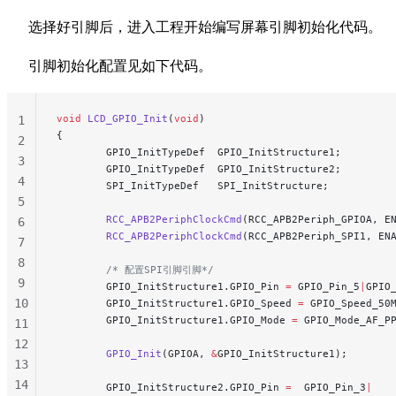
选择好引脚后，进入工程开始编写屏幕引脚初始化代码。
引脚初始化配置见如下代码。
void
 LCD_GPIO_Init
(
void
)
1
{
2
        GPIO_InitTypeDef  GPIO_InitStructure1;
3
        GPIO_InitTypeDef  GPIO_InitStructure2;
4
        SPI_InitTypeDef   SPI_InitStructure;
5
        RCC_APB2PeriphClockCmd
(RCC_APB2Periph_GPIOA, E
6
        RCC_APB2PeriphClockCmd
(RCC_APB2Periph_SPI1, EN
7
8
        /* 配置SPI引脚引脚*/
9
        GPIO_InitStructure1.GPIO_Pin 
=
 GPIO_Pin_5
|
GPIO
10
        GPIO_InitStructure1.GPIO_Speed 
=
 GPIO_Speed_50
        GPIO_InitStructure1.GPIO_Mode 
=
 GPIO_Mode_AF_P
11
12
        GPIO_Init
(GPIOA, 
&
GPIO_InitStructure1);
13
14
        GPIO_InitStructure2.GPIO_Pin 
=
  GPIO_Pin_3
|