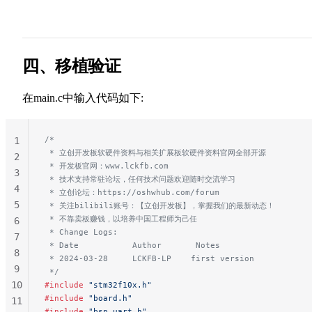
26
27
28
四、移植验证
在main.c中输入代码如下:
/*
1
 * 立创开发板软硬件资料与相关扩展板软硬件资料官网全部开源
2
 * 开发板官网：www.lckfb.com
3
 * 技术支持常驻论坛，任何技术问题欢迎随时交流学习
4
 * 立创论坛：https://oshwhub.com/forum
5
 * 关注bilibili账号：【立创开发板】，掌握我们的最新动态！
 * 不靠卖板赚钱，以培养中国工程师为己任
6
 * Change Logs:
7
 * Date           Author       Notes
8
 * 2024-03-28     LCKFB-LP    first version
9
 */
10
#include
 "stm32f10x.h"
#include
 "board.h"
11
#include
 "bsp_uart.h"