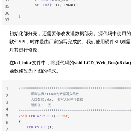
        SPI_Cmd
(SPI1, ENABLE);
35
36
}
37
38
39
初始化部分完，还需要修改发送数据部分。源代码中使用的
40
软件SPI，时序是由厂家编写完成的。我们使用硬件SPI则需
41
对其进行修改。
42
43
在
lcd_init.c
文件中，将源代码的
void LCD_Writ_Bus(u8 dat)
44
函数修改为下图的样式。
45
/*****************************************************
1
      函数说明：LCD串行数据写入函数
2
      入口数据：dat  要写入的串行数据
3
      返回值：  无
4
******************************************************
5
void
 LCD_Writ_Bus
(u8 
dat
)
{
6
    LCD_CS_Clr
();
7