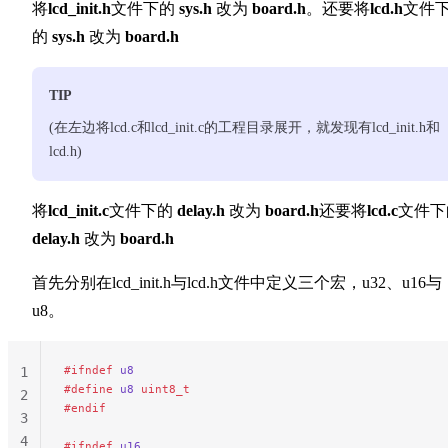
将
lcd_init.h
文件下的
sys.h
改为
board.h
。还要将
lcd.h
文件
的
sys.h
改为
board.h
TIP
(在左边将lcd.c和lcd_init.c的工程目录展开，就发现有lcd_init.h和
lcd.h)
将
lcd_init.c
文件下的
delay.h
改为
board.h
还要将
lcd.c
文件下
delay.h
改为
board.h
首先分别在lcd_init.h与lcd.h文件中定义三个宏，u32、u16与
u8。
#ifndef
 u8
1
#define
 u8
 uint8_t
2
#endif
3
4
#ifndef
 u16