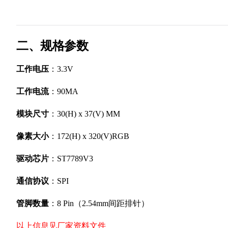
二、规格参数
工作电压
：3.3V
工作电流
：90MA
模块尺寸
：30(H) x 37(V) MM
像素大小
：172(H) x 320(V)RGB
驱动芯片
：ST7789V3
通信协议
：SPI
管脚数量
：8 Pin（2.54mm间距排针）
以上信息见厂家资料文件