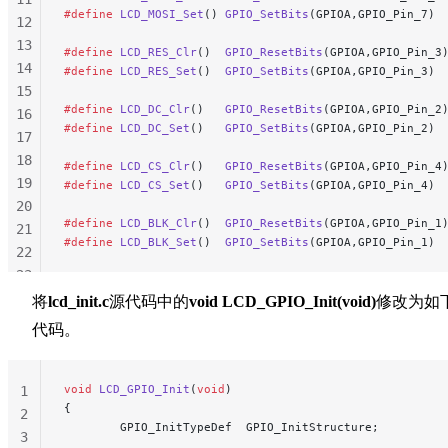
#define
 LCD_MOSI_Set
() 
GPIO_SetBits
(GPIOA,GPIO_Pin_7)
12
13
#define
 LCD_RES_Clr
()  
GPIO_ResetBits
(GPIOA,GPIO_Pin_3
14
#define
 LCD_RES_Set
()  
GPIO_SetBits
(GPIOA,GPIO_Pin_3)
15
#define
 LCD_DC_Clr
()   
GPIO_ResetBits
(GPIOA,GPIO_Pin_2
16
#define
 LCD_DC_Set
()   
GPIO_SetBits
(GPIOA,GPIO_Pin_2)
17
18
#define
 LCD_CS_Clr
()   
GPIO_ResetBits
(GPIOA,GPIO_Pin_4
19
#define
 LCD_CS_Set
()   
GPIO_SetBits
(GPIOA,GPIO_Pin_4)
20
#define
 LCD_BLK_Clr
()  
GPIO_ResetBits
(GPIOA,GPIO_Pin_1
21
#define
 LCD_BLK_Set
()  
GPIO_SetBits
(GPIOA,GPIO_Pin_1)
22
23
24
将
lcd_init.c
源代码中的
void LCD_GPIO_Init(void)
修改为如
25
代码。
26
void
 LCD_GPIO_Init
(
void
)
1
{
2
        GPIO_InitTypeDef  GPIO_InitStructure;
3