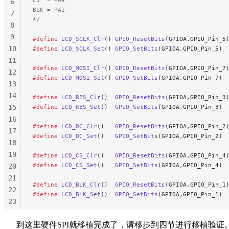
CS  = PA4
6
BLK = PA1
7
*/
8
9
#define
 LCD_SCLK_Clr
() 
GPIO_ResetBits
(GPIOA,GPIO_Pin_5
10
#define
 LCD_SCLK_Set
() 
GPIO_SetBits
(GPIOA,GPIO_Pin_5)
11
#define
 LCD_MOSI_Clr
() 
GPIO_ResetBits
(GPIOA,GPIO_Pin_7
12
#define
 LCD_MOSI_Set
() 
GPIO_SetBits
(GPIOA,GPIO_Pin_7)
13
14
#define
 LCD_RES_Clr
()  
GPIO_ResetBits
(GPIOA,GPIO_Pin_3
15
#define
 LCD_RES_Set
()  
GPIO_SetBits
(GPIOA,GPIO_Pin_3)
16
#define
 LCD_DC_Clr
()   
GPIO_ResetBits
(GPIOA,GPIO_Pin_2
17
#define
 LCD_DC_Set
()   
GPIO_SetBits
(GPIOA,GPIO_Pin_2)
18
19
#define
 LCD_CS_Clr
()   
GPIO_ResetBits
(GPIOA,GPIO_Pin_4
#define
 LCD_CS_Set
()   
GPIO_SetBits
(GPIOA,GPIO_Pin_4)
20
21
#define
 LCD_BLK_Clr
()  
GPIO_ResetBits
(GPIOA,GPIO_Pin_1
22
#define
 LCD_BLK_Set
()  
GPIO_SetBits
(GPIOA,GPIO_Pin_1)
23
24
到这里硬件SPI就移植完成了，请移步到四节进行移植验证
25