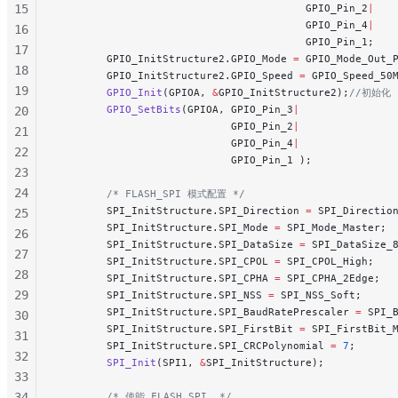
15
                                        GPIO_Pin_2
|
                                        GPIO_Pin_4
|
16
                                        GPIO_Pin_1;
17
        GPIO_InitStructure2.GPIO_Mode 
=
 GPIO_Mode_Out_
18
        GPIO_InitStructure2.GPIO_Speed 
=
 GPIO_Speed_50
19
        GPIO_Init
(GPIOA, 
&
GPIO_InitStructure2);
//初始化
        GPIO_SetBits
(GPIOA, GPIO_Pin_3
|
20
                            GPIO_Pin_2
|
21
                            GPIO_Pin_4
|
22
                            GPIO_Pin_1 );
23
24
        /* FLASH_SPI 模式配置 */
        SPI_InitStructure.SPI_Direction 
=
 SPI_Directio
25
        SPI_InitStructure.SPI_Mode 
=
 SPI_Mode_Master;
 
26
        SPI_InitStructure.SPI_DataSize 
=
 SPI_DataSize_
27
        SPI_InitStructure.SPI_CPOL 
=
 SPI_CPOL_High;
28
        SPI_InitStructure.SPI_CPHA 
=
 SPI_CPHA_2Edge;
  
29
        SPI_InitStructure.SPI_NSS 
=
 SPI_NSS_Soft;
     
        SPI_InitStructure.SPI_BaudRatePrescaler 
=
 SPI_
30
        SPI_InitStructure.SPI_FirstBit 
=
 SPI_FirstBit_
31
        SPI_InitStructure.SPI_CRCPolynomial 
=
 7
;
32
        SPI_Init
(SPI1, 
&
SPI_InitStructure);
33
34
        /* 使能 FLASH_SPI  */