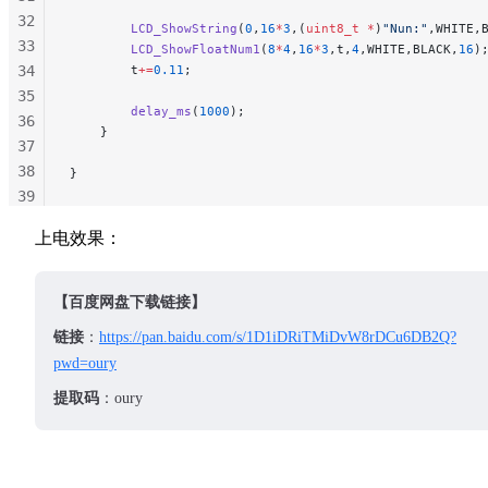
32
        LCD_ShowString
(
0
,
16
*
3
,(
uint8_t
 *
)
"Nun:"
,WHITE,
33
        LCD_ShowFloatNum1
(
8
*
4
,
16
*
3
,t,
4
,WHITE,BLACK,
16
)
34
        t
+=
0.11
;
35
        delay_ms
(
1000
);
36
    }
37
38
}
39
40
上电效果：
41
42
43
【百度网盘下载链接】
44
链接
：
https://pan.baidu.com/s/1D1iDRiTMiDvW8rDCu6DB2Q?
45
pwd=oury
46
47
提取码
：oury