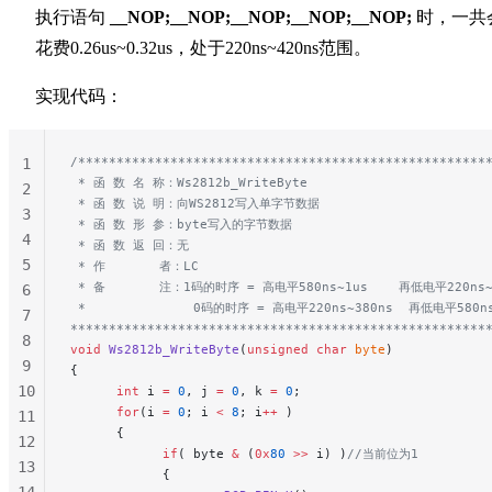
执行语句
__NOP;__NOP;__NOP;__NOP;__NOP;
时，一共
花费0.26us~0.32us，处于220ns~420ns范围。
实现代码：
/*****************************************************
1
 * 函 数 名 称：Ws2812b_WriteByte
2
 * 函 数 说 明：向WS2812写入单字节数据
3
 * 函 数 形 参：byte写入的字节数据
4
 * 函 数 返 回：无
5
 * 作       者：LC
 * 备       注：1码的时序 = 高电平580ns~1us    再低电平220ns~
6
 *              0码的时序 = 高电平220ns~380ns  再低电平580ns
7
******************************************************
8
void
 Ws2812b_WriteByte
(
unsigned
 char
 byte
)
9
{
10
      int
 i 
=
 0
, j 
=
 0
, k 
=
 0
;
      for
(i 
=
 0
; i 
<
 8
; i
++
 )
11
      {
12
            if
( byte 
&
 (
0x
80
 >>
 i) )
//当前位为1
13
            {
14