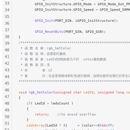
33
        GPIO_InitStructure.GPIO_Mode 
=
 GPIO_Mode_Out_P
34
        GPIO_InitStructure.GPIO_Speed 
=
 GPIO_Speed_50M
35
        GPIO_Init
(PORT_DIN, 
&
GPIO_InitStructure);
36
37
        GPIO_ResetBits
(PORT_DIN, GPIO_DIN);
38
}
/*****************************************************
39
 * 函 数 名 称：rgb_SetColor
40
 * 函 数 说 明：设置彩灯颜色
41
 * 函 数 形 参：LedId控制的第几个灯  color颜色数据
42
 * 函 数 返 回：无
43
 * 作       者：LC
 * 备       注：在这里我将绿和红色进行颠倒，这样比较符合我们日常
44
******************************************************
45
46
void
 rgb_SetColor
(
unsigned
 char
 LedId
, 
unsigned
 long
 c
47
{
48
    if
( LedId 
>
 ledsCount )
    {
49
        return
;
    //to avoid overflow
50
    }
51
    LedsArray
[LedId 
*
 3
]     
=
 (color
>>
8
)
&0x
ff
;
52