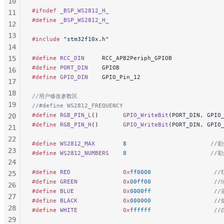
130
10
#ifndef
 _BSP_WS2812_H_
131
11
#define
 _BSP_WS2812_H_
132
12
133
13
#include
 "stm32f10x.h"
134
14
135
15
#define
 RCC_DIN
     RCC_APB2Periph_GPIOB
#define
 PORT_DIN
    GPIOB
136
16
#define
 GPIO_DIN
    GPIO_Pin_12
137
17
138
18
//用户修改参数区
139
19
//#define WS2812_FREQUENCY
#define
 RGB_PIN_L
()       
GPIO_WriteBit
(PORT_DIN, GPIO
140
20
#define
 RGB_PIN_H
()       
GPIO_WriteBit
(PORT_DIN, GPIO
141
21
22
#define
 WS2812_MAX
        8
                        /
23
#define
 WS2812_NUMBERS
    8
                        /
24
#define
 RED
               0x
ff0000
                  /
25
#define
 GREEN
             0x
00ff00
                  /
26
#define
 BLUE
              0x
0000ff
                  /
27
#define
 BLACK
             0x
000000
                  /
28
#define
 WHITE
             0x
ffffff
                  /
29