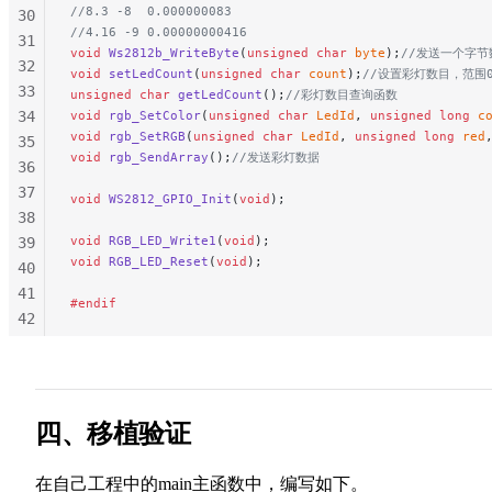
//8.3 -8  0.000000083
30
//4.16 -9 0.00000000416
31
void
 Ws2812b_WriteByte
(
unsigned
 char
 byte
);
//发送一个字节数
32
void
 setLedCount
(
unsigned
 char
 count
);
//设置彩灯数目，范围0
33
unsigned
 char
 getLedCount
();
//彩灯数目查询函数
34
void
 rgb_SetColor
(
unsigned
 char
 LedId
, 
unsigned
 long
 c
void
 rgb_SetRGB
(
unsigned
 char
 LedId
, 
unsigned
 long
 red
35
void
 rgb_SendArray
();
//发送彩灯数据
36
37
void
 WS2812_GPIO_Init
(
void
);
38
void
 RGB_LED_Write1
(
void
);
39
void
 RGB_LED_Reset
(
void
);
40
41
#endif
42
43
44
45
46
四、移植验证
47
48
在自己工程中的main主函数中，编写如下。