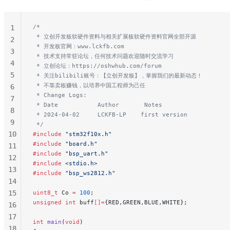
49
50
51
/*
1
 * 立创开发板软硬件资料与相关扩展板软硬件资料官网全部开源
2
 * 开发板官网：www.lckfb.com
3
 * 技术支持常驻论坛，任何技术问题欢迎随时交流学习
4
 * 立创论坛：https://oshwhub.com/forum
5
 * 关注bilibili账号：【立创开发板】，掌握我们的最新动态！
 * 不靠卖板赚钱，以培养中国工程师为己任
6
 * Change Logs:
7
 * Date           Author       Notes
8
 * 2024-04-02     LCKFB-LP    first version
9
 */
10
#include
 "stm32f10x.h"
#include
 "board.h"
11
#include
 "bsp_uart.h"
12
#include
 <stdio.h>
13
#include
 "bsp_ws2812.h"
14
15
uint8_t
 Co 
=
 100
;
unsigned
 int
 buff
[]=
{RED,GREEN,BLUE,WHITE};
16
17
int
 main
(
void
)
18