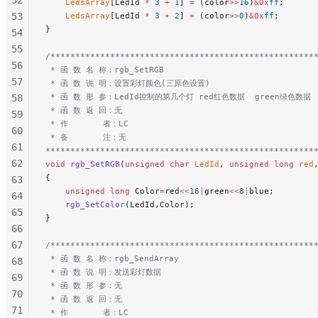
    LedsArray
[LedId 
*
 3
 +
 1
] 
=
 (color
>>
16
)
&0x
ff
;
53
    LedsArray
[LedId 
*
 3
 +
 2
] 
=
 (color
>>
0
)
&0x
ff
;
}
54
55
/*****************************************************
56
 * 函 数 名 称：rgb_SetRGB
57
 * 函 数 说 明：设置彩灯颜色(三原色设置)
 * 函 数 形 参：LedId控制的第几个灯 red红色数据  green绿色数据 
58
 * 函 数 返 回：无
59
 * 作       者：LC
60
 * 备       注：无
61
******************************************************
62
void
 rgb_SetRGB
(
unsigned
 char
 LedId
, 
unsigned
 long
 red
{
63
    unsigned
 long
 Color
=
red
<<
16
|
green
<<
8
|
blue;
64
    rgb_SetColor
(LedId,Color);
65
}
66
67
/*****************************************************
 * 函 数 名 称：rgb_SendArray
68
 * 函 数 说 明：发送彩灯数据
69
 * 函 数 形 参：无
70
 * 函 数 返 回：无
71
 * 作       者：LC