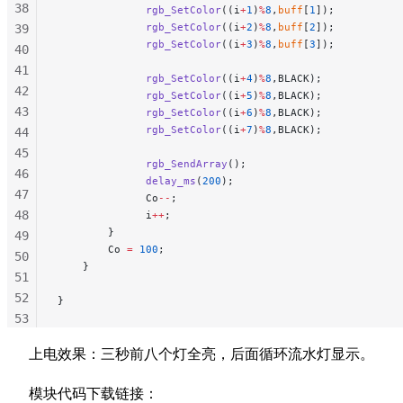
38
              rgb_SetColor
((i
+
1
)
%
8
,
buff
[
1
]);
              rgb_SetColor
((i
+
2
)
%
8
,
buff
[
2
]);
39
              rgb_SetColor
((i
+
3
)
%
8
,
buff
[
3
]);
40
41
              rgb_SetColor
((i
+
4
)
%
8
,BLACK);
42
              rgb_SetColor
((i
+
5
)
%
8
,BLACK);
43
              rgb_SetColor
((i
+
6
)
%
8
,BLACK);
              rgb_SetColor
((i
+
7
)
%
8
,BLACK);
44
45
              rgb_SendArray
();
46
              delay_ms
(
200
);
47
              Co
--
;
48
              i
++
;
        }
49
        Co 
=
 100
;
50
    }
51
52
}
53
54
上电效果：三秒前八个灯全亮，后面循环流水灯显示。
55
56
模块代码下载链接：
57