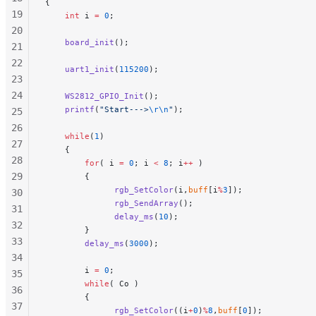
{
19
    int
 i 
=
 0
;
20
    board_init
();
21
22
    uart1_init
(
115200
);
23
24
    WS2812_GPIO_Init
();
    printf
(
"Start--->
\r\n
"
);
25
26
    while
(
1
)
27
    {
28
        for
( i 
=
 0
; i 
<
 8
; i
++
 )
29
        {
              rgb_SetColor
(i,
buff
[i
%
3
]);
30
              rgb_SendArray
();
31
              delay_ms
(
10
);
32
        }
33
        delay_ms
(
3000
);
34
        i 
=
 0
;
35
        while
( Co )
36
        {
37
              rgb_SetColor
((i
+
0
)
%
8
,
buff
[
0
]);