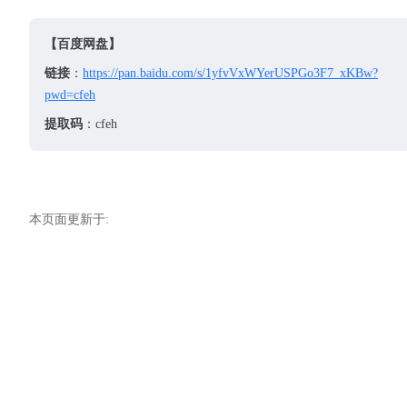
58
59
【百度网盘】
60
链接
：
https://pan.baidu.com/s/1yfvVxWYerUSPGo3F7_xKBw?
61
pwd=cfeh
62
63
提取码
：cfeh
64
本页面更新于: