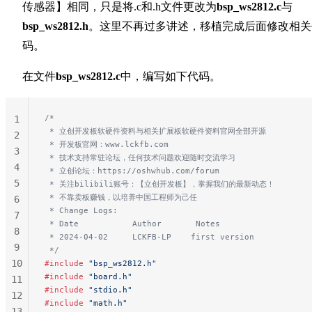
传感器】相同，只是将.c和.h文件更改为
bsp_ws2812.c
与
bsp_ws2812.h
。这里不再过多讲述，移植完成后面修改相关
码。
在文件
bsp_ws2812.c
中，编写如下代码。
/*
1
 * 立创开发板软硬件资料与相关扩展板软硬件资料官网全部开源
2
 * 开发板官网：www.lckfb.com
3
 * 技术支持常驻论坛，任何技术问题欢迎随时交流学习
4
 * 立创论坛：https://oshwhub.com/forum
5
 * 关注bilibili账号：【立创开发板】，掌握我们的最新动态！
 * 不靠卖板赚钱，以培养中国工程师为己任
6
 * Change Logs:
7
 * Date           Author       Notes
8
 * 2024-04-02     LCKFB-LP    first version
9
 */
10
#include
 "bsp_ws2812.h"
#include
 "board.h"
11
#include
 "stdio.h"
12
#include
 "math.h"
13