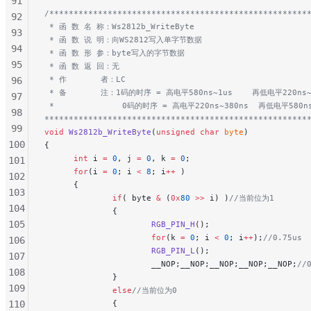
91
/*****************************************************
92
 * 函 数 名 称：Ws2812b_WriteByte
93
 * 函 数 说 明：向WS2812写入单字节数据
94
 * 函 数 形 参：byte写入的字节数据
95
 * 函 数 返 回：无
 * 作       者：LC
96
 * 备       注：1码的时序 = 高电平580ns~1us    再低电平220ns~
97
 *              0码的时序 = 高电平220ns~380ns  再低电平580ns
98
******************************************************
99
void
 Ws2812b_WriteByte
(
unsigned
 char
 byte
)
100
{
      int
 i 
=
 0
, j 
=
 0
, k 
=
 0
;
101
      for
(i 
=
 0
; i 
<
 8
; i
++
 )
102
      {
103
              if
( byte 
&
 (
0x
80
 >>
 i) )
//当前位为1
104
              {
105
                      RGB_PIN_H
();
                      for
(k 
=
 0
; i 
<
 0
; i
++
);
//0.75us
106
                      RGB_PIN_L
();
107
                      __NOP;__NOP;__NOP;__NOP;__NOP;
//
108
              }
109
              else
//当前位为0
110
              {