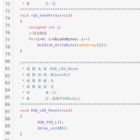
72
 * 备       注：无
******************************************************
73
void
 rgb_SendArray
(
void
)
74
{
75
    unsigned
 int
 i;
76
    //发送数据
    for
(i
=
0
; i
<
nbLedsBytes; i
++
)
77
        Ws2812b_WriteByte
(
LedsArray
[i]);
78
}
79
80
/*****************************************************
81
 * 函 数 名 称：RGB_LED_Reset
 * 函 数 说 明：复位ws2812
82
 * 函 数 形 参：无
83
 * 函 数 返 回：无
84
 * 作       者：LC
85
 * 备       注：低电平280us以上
86
******************************************************
void
 RGB_LED_Reset
(
void
)
87
{
88
        RGB_PIN_L
();
89
        delay_us
(
285
);
90
}