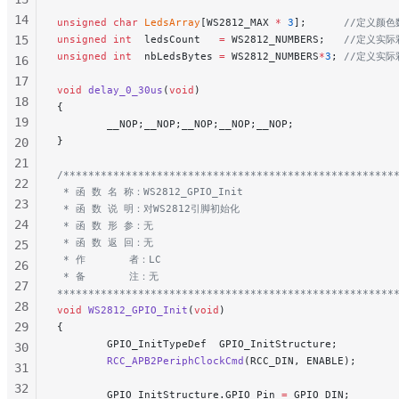
14
unsigned
 char
 LedsArray
[WS2812_MAX 
*
 3
];
      //定义颜
15
unsigned
 int
  ledsCount   
=
 WS2812_NUMBERS;
   //定义实
unsigned
 int
  nbLedsBytes 
=
 WS2812_NUMBERS
*
3
;
 //定义实
16
17
void
 delay_0_30us
(
void
)
18
{
19
        __NOP;__NOP;__NOP;__NOP;__NOP;
}
20
21
/*****************************************************
22
 * 函 数 名 称：WS2812_GPIO_Init
23
 * 函 数 说 明：对WS2812引脚初始化
24
 * 函 数 形 参：无
 * 函 数 返 回：无
25
 * 作       者：LC
26
 * 备       注：无
27
******************************************************
28
void
 WS2812_GPIO_Init
(
void
)
29
{
        GPIO_InitTypeDef  GPIO_InitStructure;
30
        RCC_APB2PeriphClockCmd
(RCC_DIN, ENABLE);
31
32
        GPIO_InitStructure.GPIO_Pin 
=
 GPIO_DIN;