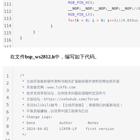
                      RGB_PIN_H
();
111
                      __NOP;__NOP;__NOP;__NOP;__NOP;
//
112
                      RGB_PIN_L
();
113
                      for
(k 
=
 0
; i 
<
 0
; i
++
);
//0.833us
114
              }
      }
115
}
116
117
118
在文件
bsp_ws2812.h
中，编写如下代码。
119
120
/*
121
1
 * 立创开发板软硬件资料与相关扩展板软硬件资料官网全部开源
122
2
 * 开发板官网：www.lckfb.com
123
3
 * 技术支持常驻论坛，任何技术问题欢迎随时交流学习
124
4
 * 立创论坛：https://oshwhub.com/forum
125
5
 * 关注bilibili账号：【立创开发板】，掌握我们的最新动态！
 * 不靠卖板赚钱，以培养中国工程师为己任
126
6
 * Change Logs:
127
7
 * Date           Author       Notes
128
8
 * 2024-04-02     LCKFB-LP    first version
129
9
 */