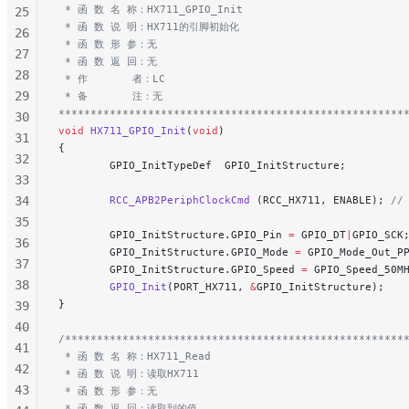
 * 函 数 名 称：HX711_GPIO_Init
25
 * 函 数 说 明：HX711的引脚初始化
26
 * 函 数 形 参：无
27
 * 函 数 返 回：无
28
 * 作       者：LC
29
 * 备       注：无
******************************************************
30
void
 HX711_GPIO_Init
(
void
)
31
{
32
        GPIO_InitTypeDef  GPIO_InitStructure;
33
34
        RCC_APB2PeriphClockCmd
 (RCC_HX711, ENABLE);
 //
35
        GPIO_InitStructure.GPIO_Pin 
=
 GPIO_DT
|
GPIO_SCK
36
        GPIO_InitStructure.GPIO_Mode 
=
 GPIO_Mode_Out_P
37
        GPIO_InitStructure.GPIO_Speed 
=
 GPIO_Speed_50M
38
        GPIO_Init
(PORT_HX711, 
&
GPIO_InitStructure);
}
39
40
/*****************************************************
41
 * 函 数 名 称：HX711_Read
42
 * 函 数 说 明：读取HX711
43
 * 函 数 形 参：无
 * 函 数 返 回：读取到的值