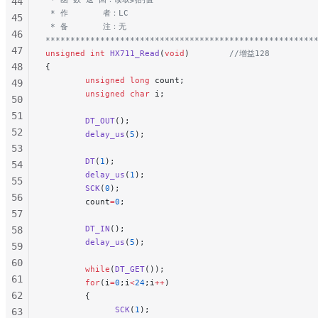
44
 * 作       者：LC
45
 * 备       注：无
46
******************************************************
47
unsigned
 int
 HX711_Read
(
void
)
        //增益128
48
{
        unsigned
 long
 count;
49
        unsigned
 char
 i;
50
51
        DT_OUT
();
52
        delay_us
(
5
);
53
        DT
(
1
);
54
        delay_us
(
1
);
55
        SCK
(
0
);
56
        count
=
0
;
57
        DT_IN
();
58
        delay_us
(
5
);
59
60
        while
(
DT_GET
());
61
        for
(i
=
0
;i
<
24
;i
++
)
62
        {
              SCK
(
1
);
63