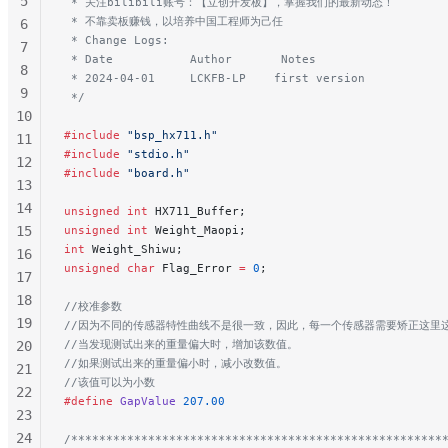
5
 * 关注bilibili账号：【立创开发板】，掌握我们的最新动态！
 * 不靠卖板赚钱，以培养中国工程师为己任
6
 * Change Logs:
7
 * Date           Author       Notes
8
 * 2024-04-01     LCKFB-LP    first version
9
 */
10
#include
 "bsp_hx711.h"
11
#include
 "stdio.h"
12
#include
 "board.h"
13
14
unsigned
 int
 HX711_Buffer;
15
unsigned
 int
 Weight_Maopi;
int
 Weight_Shiwu;
16
unsigned
 char
 Flag_Error 
=
 0
;
17
18
//校准参数
19
//因为不同的传感器特性曲线不是很一致，因此，每一个传感器需要矫正这里
//当发现测试出来的重量偏大时，增加该数值。
20
//如果测试出来的重量偏小时，减小改数值。
21
//该值可以为小数
22
#define
 GapValue
 207.00
23
24
/*****************************************************