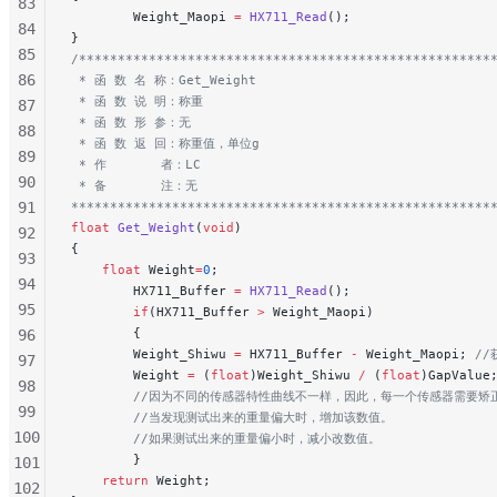
83
        Weight_Maopi 
=
 HX711_Read
();
84
}
85
/*****************************************************
86
 * 函 数 名 称：Get_Weight
 * 函 数 说 明：称重
87
 * 函 数 形 参：无
88
 * 函 数 返 回：称重值，单位g
89
 * 作       者：LC
90
 * 备       注：无
91
******************************************************
float
 Get_Weight
(
void
)
92
{
93
    float
 Weight
=
0
;
94
        HX711_Buffer 
=
 HX711_Read
();
95
        if
(HX711_Buffer 
>
 Weight_Maopi)
        {
96
        Weight_Shiwu 
=
 HX711_Buffer 
-
 Weight_Maopi;
 /
97
        Weight 
=
 (
float
)Weight_Shiwu 
/
 (
float
)GapValue
98
        //因为不同的传感器特性曲线不一样，因此，每一个传感器需要矫正
99
        //当发现测试出来的重量偏大时，增加该数值。
100
        //如果测试出来的重量偏小时，减小改数值。
        }
101
    return
 Weight;
102