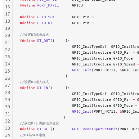
122
#define
 PORT_HX711
      GPIOB
16
123
17
124
#define
 GPIO_SCK
        GPIO_Pin_8
18
125
#define
 GPIO_DT
         GPIO_Pin_9
19
//设置DT输出模式
20
#define
 DT_OUT
()     {
\
21
                        GPIO_InitTypeDef  GPIO_InitStr
22
                        GPIO_InitStructure.GPIO_Pin 
=
 
23
                        GPIO_InitStructure.GPIO_Mode 
=
24
                        GPIO_InitStructure.GPIO_Speed 
                        GPIO_Init
(PORT_HX711, 
&
GPIO_In
25
                     }
26
//设置DT输入模式
27
#define
 DT_IN
()      {
\
28
                        GPIO_InitTypeDef  GPIO_InitStr
29
                        GPIO_InitStructure.GPIO_Pin 
=
 
                        GPIO_InitStructure.GPIO_Mode 
=
30
                        GPIO_Init
(PORT_HX711, 
&
GPIO_In
31
                    }
32
//获取DT引脚的电平变化
33
#define
 DT_GET
()        
GPIO_ReadInputDataBit
(PORT_HX7
34
//DT与SCK输出