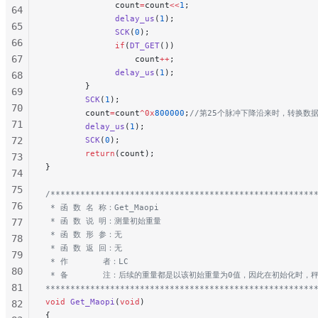
              count
=
count
<<
1
;
64
              delay_us
(
1
);
65
              SCK
(
0
);
66
              if
(
DT_GET
())
67
                  count
++
;
              delay_us
(
1
);
68
        }
69
        SCK
(
1
);
70
        count
=
count
^0x
800000
;
//第25个脉冲下降沿来时，转换数
71
        delay_us
(
1
);
72
        SCK
(
0
);
        return
(count);
73
}
74
75
/*****************************************************
76
 * 函 数 名 称：Get_Maopi
 * 函 数 说 明：测量初始重量
77
 * 函 数 形 参：无
78
 * 函 数 返 回：无
79
 * 作       者：LC
80
 * 备       注：后续的重量都是以该初始重量为0值，因此在初始化时，
81
******************************************************
void
 Get_Maopi
(
void
)
82
{