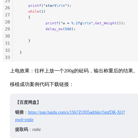
25
    printf
(
"start
\r\n
"
);
26
    while
(
1
)
27
    {
28
            printf
(
"w = 
%.2f
g
\r\n
"
,
Get_Weight
());
29
            delay_ms
(
500
);
30
    }
31
32
}
33
34
上电效果：往秤上放一个200g的砝码，输出称重后的结果。
35
36
移植成功案例代码下载链接：
37
38
39
【百度网盘】
40
链接
：
https://pan.baidu.com/s/1Sh7ZQD5adrkkcj5mfDR-XQ?
pwd=rmhr
提取码
：rmhr