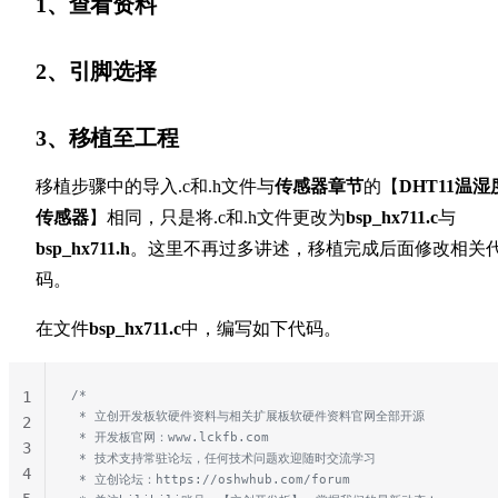
1、查看资料
2、引脚选择
3、移植至工程
移植步骤中的导入.c和.h文件与
传感器章节
的【
DHT11温湿
传感器
】相同，只是将.c和.h文件更改为
bsp_hx711.c
与
bsp_hx711.h
。这里不再过多讲述，移植完成后面修改相关
码。
在文件
bsp_hx711.c
中，编写如下代码。
/*
1
 * 立创开发板软硬件资料与相关扩展板软硬件资料官网全部开源
2
 * 开发板官网：www.lckfb.com
3
 * 技术支持常驻论坛，任何技术问题欢迎随时交流学习
4
 * 立创论坛：https://oshwhub.com/forum