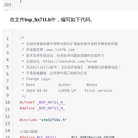
}
103
104
105
在文件
bsp_hx711.h
中，编写如下代码。
106
107
/*
1
108
 * 立创开发板软硬件资料与相关扩展板软硬件资料官网全部开源
2
109
 * 开发板官网：www.lckfb.com
3
110
 * 技术支持常驻论坛，任何技术问题欢迎随时交流学习
4
111
 * 立创论坛：https://oshwhub.com/forum
5
 * 关注bilibili账号：【立创开发板】，掌握我们的最新动态！
112
 * 不靠卖板赚钱，以培养中国工程师为己任
6
113
 * Change Logs:
7
114
 * Date           Author       Notes
8
115
 * 2024-04-01     LCKFB-LP    first version
9
116
 */
10
#ifndef
 _BSP_HX711_H_
117
#define
 _BSP_HX711_H_
11
118
12
119
#include
 "stm32f10x.h"
13
120
14
//端口移植
121
15
#define
 RCC_HX711
       RCC_APB2Periph_GPIOB