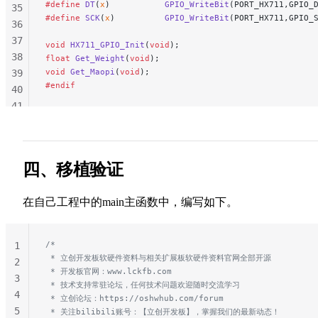
#define
 DT
(
x
)           
GPIO_WriteBit
(PORT_HX711,GPIO_
35
#define
 SCK
(
x
)          
GPIO_WriteBit
(PORT_HX711,GPIO_
36
37
void
 HX711_GPIO_Init
(
void
);
38
float
 Get_Weight
(
void
);
void
 Get_Maopi
(
void
);
39
#endif
40
41
42
43
44
四、移植验证
45
46
在自己工程中的main主函数中，编写如下。
47
48
49
/*
1
 * 立创开发板软硬件资料与相关扩展板软硬件资料官网全部开源
2
 * 开发板官网：www.lckfb.com
3
 * 技术支持常驻论坛，任何技术问题欢迎随时交流学习
4
 * 立创论坛：https://oshwhub.com/forum
5
 * 关注bilibili账号：【立创开发板】，掌握我们的最新动态！