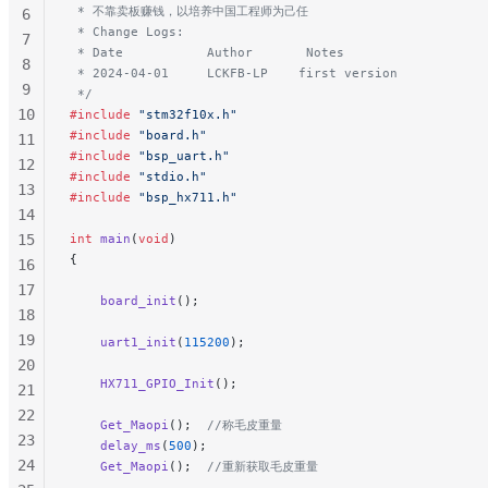
 * 不靠卖板赚钱，以培养中国工程师为己任
6
 * Change Logs:
7
 * Date           Author       Notes
8
 * 2024-04-01     LCKFB-LP    first version
9
 */
10
#include
 "stm32f10x.h"
#include
 "board.h"
11
#include
 "bsp_uart.h"
12
#include
 "stdio.h"
13
#include
 "bsp_hx711.h"
14
15
int
 main
(
void
)
{
16
17
    board_init
();
18
19
    uart1_init
(
115200
);
20
    HX711_GPIO_Init
();
21
22
    Get_Maopi
();
  //称毛皮重量
23
    delay_ms
(
500
);
24
    Get_Maopi
();
  //重新获取毛皮重量