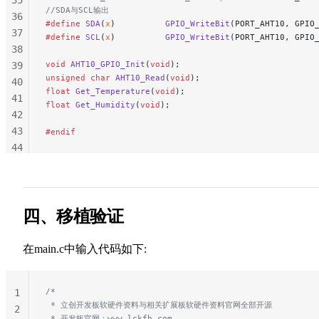
//SDA与SCL输出
307
36
#define
 SDA
(
x
)          
GPIO_WriteBit
(PORT_AHT10, GPIO
308
37
#define
 SCL
(
x
)          
GPIO_WriteBit
(PORT_AHT10, GPIO
309
38
310
void
 AHT10_GPIO_Init
(
void
);
39
unsigned
 char
 AHT10_Read
(
void
);
311
40
float
 Get_Temperature
(
void
);
312
41
float
 Get_Humidity
(
void
);
313
42
314
43
#endif
315
44
316
45
317
46
318
47
319
48
四、移植验证
320
49
321
50
在main.c中输入代码如下:
322
51
323
52
324
/*
1
53
 * 立创开发板软硬件资料与相关扩展板软硬件资料官网全部开源
2
 * 开发板官网：www.lckfb.com