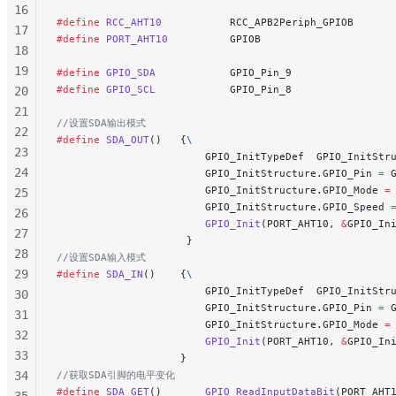
287
16
#define
 RCC_AHT10
           RCC_APB2Periph_GPIOB
288
17
#define
 PORT_AHT10
          GPIOB
289
18
290
19
#define
 GPIO_SDA
            GPIO_Pin_9
291
#define
 GPIO_SCL
            GPIO_Pin_8
20
292
21
//设置SDA输出模式
293
22
#define
 SDA_OUT
()   {
\
294
23
                        GPIO_InitTypeDef  GPIO_InitStr
295
24
                        GPIO_InitStructure.GPIO_Pin 
=
 
296
                        GPIO_InitStructure.GPIO_Mode 
=
25
                        GPIO_InitStructure.GPIO_Speed 
297
26
                        GPIO_Init
(PORT_AHT10, 
&
GPIO_In
298
27
                     }
299
28
//设置SDA输入模式
300
29
#define
 SDA_IN
()    {
\
301
                        GPIO_InitTypeDef  GPIO_InitStr
30
                        GPIO_InitStructure.GPIO_Pin 
=
 
302
31
                        GPIO_InitStructure.GPIO_Mode 
=
303
32
                        GPIO_Init
(PORT_AHT10, 
&
GPIO_In
304
33
                    }
305
34
//获取SDA引脚的电平变化
306
#define
 SDA_GET
()       
GPIO_ReadInputDataBit
(PORT_AHT
35