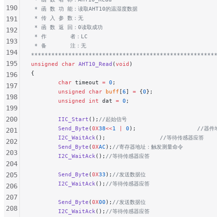
190
 * 函 数 功 能：读取AHT10的温湿度数据
 * 传 入 参 数：无
191
 * 函 数 返 回：0读取成功
192
 * 作       者：LC
193
 * 备       注：无
194
******************************************************
195
unsigned
 char
 AHT10_Read
(
void
)
{
196
        char
 timeout 
=
 0
;
197
        unsigned
 char
 buff
[
6
] 
=
 {
0
};
198
        unsigned
 int
 dat 
=
 0
;
199
200
        IIC_Start
();
//起始信号
        Send_Byte
(
0X
38
<<
1
 |
 0
);
                  //
201
        I2C_WaitAck
();
                //等待传感器应答
202
        Send_Byte
(
0X
AC
);
//寄存器地址：触发测量命令
203
        I2C_WaitAck
();
//等待传感器应答
204
205
        Send_Byte
(
0X
33
);
//发送数据位
        I2C_WaitAck
();
//等待传感器应答
206
207
        Send_Byte
(
0X
00
);
//发送数据位
208
        I2C_WaitAck
();
//等待传感器应答