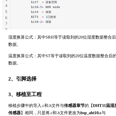
        bit7  
=
 设备空闲
4
        bit6
~
5
=
 NOR mode
5
        bit4  
=
 保留
        BIT3  
=
 1
已校准
6
        bit0
~
2
=
 保留
7
8
湿度换算公式：其中SRH等于读取到的20位湿度数据整合
数据。
温度换算公式：其中ST等于读取到的20位温度数据整合后
数据。
2、引脚选择
3、移植至工程
移植步骤中的导入.c和.h文件与
传感器章节
的【
DHT11温湿
传感器
】相同，只是将.c和.h文件更改为
bsp_aht10.c
与