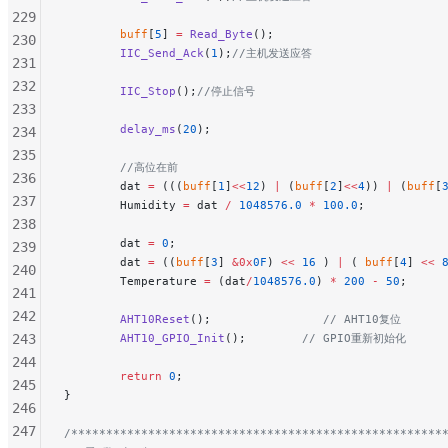
229
        buff
[
5
] 
=
 Read_Byte
();
230
        IIC_Send_Ack
(
1
);
//主机发送应答
231
232
        IIC_Stop
();
//停止信号
233
        delay_ms
(
20
);
234
235
        //高位在前
236
        dat 
=
 (((
buff
[
1
]
<<
12
) 
|
 (
buff
[
2
]
<<
4
)) 
|
 (
buff
[
237
        Humidity 
=
 dat 
/
 1048576.0
 *
 100.0
;
238
        dat 
=
 0
;
239
        dat 
=
 ((
buff
[
3
] 
&0x
0F
) 
<<
 16
 ) 
|
 ( 
buff
[
4
] 
<<
 
240
        Temperature 
=
 (dat
/
1048576.0
) 
*
 200
 -
 50
;
241
242
        AHT10Reset
();
                // AHT10复位
243
        AHT10_GPIO_Init
();
        // GPIO重新初始化
244
        return
 0
;
245
}
246
247
/*****************************************************