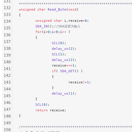
131
******************************************************
132
unsigned
 char
 Read_Byte
(
void
)
133
{
        unsigned
 char
 i,receive
=
0
;
134
        SDA_IN
();
//SDA设置为输入
135
        for
(i
=
0
;i
<
8
;i
++
 )
136
        {
137
                SCL
(
0
);
138
                delay_us
(
2
);
                SCL
(
1
);
139
                delay_us
(
2
);
140
                receive
<<=
1
;
141
                if
( 
SDA_GET
() )
142
                {
143
                        receive
|=
1
;
                }
144
                delay_us
(
1
);
145
        }
146
        SCL
(
0
);
147
        return
 receive;
148
}
149
/*****************************************************
150