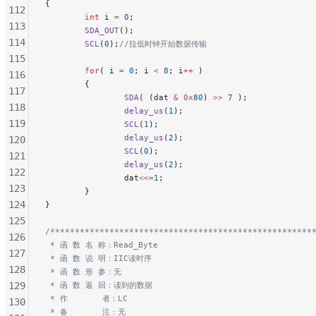
{
112
        int
 i 
=
 0
;
113
        SDA_OUT
();
114
        SCL
(
0
);
//拉低时钟开始数据传输
115
        for
( i 
=
 0
; i 
<
 8
; i
++
 )
116
        {
117
                SDA
( (dat 
&
 0x
80
) 
>>
 7
 );
118
                delay_us
(
1
);
119
                SCL
(
1
);
                delay_us
(
2
);
120
                SCL
(
0
);
121
                delay_us
(
2
);
122
                dat
<<=
1
;
123
        }
124
}
125
/*****************************************************
126
 * 函 数 名 称：Read_Byte
127
 * 函 数 说 明：IIC读时序
128
 * 函 数 形 参：无
129
 * 函 数 返 回：读到的数据
 * 作       者：LC
130
 * 备       注：无