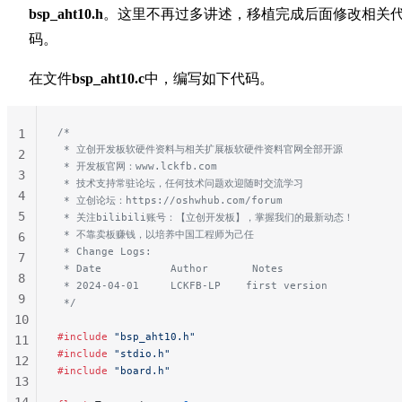
bsp_aht10.h
。这里不再过多讲述，移植完成后面修改相关
码。
在文件
bsp_aht10.c
中，编写如下代码。
/*
1
 * 立创开发板软硬件资料与相关扩展板软硬件资料官网全部开源
2
 * 开发板官网：www.lckfb.com
3
 * 技术支持常驻论坛，任何技术问题欢迎随时交流学习
4
 * 立创论坛：https://oshwhub.com/forum
5
 * 关注bilibili账号：【立创开发板】，掌握我们的最新动态！
 * 不靠卖板赚钱，以培养中国工程师为己任
6
 * Change Logs:
7
 * Date           Author       Notes
8
 * 2024-04-01     LCKFB-LP    first version
9
 */
10
#include
 "bsp_aht10.h"
11
#include
 "stdio.h"
12
#include
 "board.h"
13
14