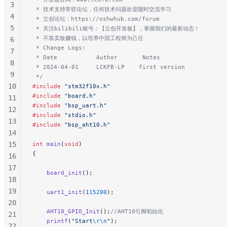
3
 * 技术支持常驻论坛，任何技术问题欢迎随时交流学习
4
 * 立创论坛：https://oshwhub.com/forum
5
 * 关注bilibili账号：【立创开发板】，掌握我们的最新动态！
 * 不靠卖板赚钱，以培养中国工程师为己任
6
 * Change Logs:
7
 * Date           Author       Notes
8
 * 2024-04-01     LCKFB-LP    first version
9
 */
10
#include
 "stm32f10x.h"
#include
 "board.h"
11
#include
 "bsp_uart.h"
12
#include
 "stdio.h"
13
#include
 "bsp_aht10.h"
14
15
int
 main
(
void
)
{
16
17
    board_init
();
18
19
    uart1_init
(
115200
);
20
    AHT10_GPIO_Init
();
//AHT10引脚初始化
21
    printf
(
"Start
\r\n
"
);
22