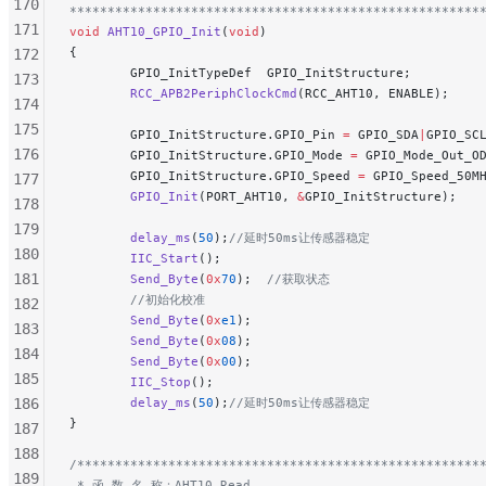
170
******************************************************
171
void
 AHT10_GPIO_Init
(
void
)
{
172
        GPIO_InitTypeDef  GPIO_InitStructure;
173
        RCC_APB2PeriphClockCmd
(RCC_AHT10, ENABLE);
174
175
        GPIO_InitStructure.GPIO_Pin 
=
 GPIO_SDA
|
GPIO_SC
176
        GPIO_InitStructure.GPIO_Mode 
=
 GPIO_Mode_Out_O
        GPIO_InitStructure.GPIO_Speed 
=
 GPIO_Speed_50M
177
        GPIO_Init
(PORT_AHT10, 
&
GPIO_InitStructure);
178
179
        delay_ms
(
50
);
//延时50ms让传感器稳定
180
        IIC_Start
();
181
        Send_Byte
(
0x
70
);
  //获取状态
        //初始化校准
182
        Send_Byte
(
0x
e1
);
183
        Send_Byte
(
0x
08
);
184
        Send_Byte
(
0x
00
);
185
        IIC_Stop
();
186
        delay_ms
(
50
);
//延时50ms让传感器稳定
}
187
188
/*****************************************************
189
 * 函 数 名 称：AHT10_Read