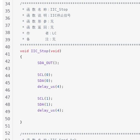
34
/*****************************************************
 * 函 数 名 称：IIC_Stop
35
 * 函 数 说 明：IIC停止信号
36
 * 函 数 形 参：无
37
 * 函 数 返 回：无
38
 * 作       者：LC
 * 备       注：无
39
******************************************************
40
void
 IIC_Stop
(
void
)
41
{
42
        SDA_OUT
();
43
        SCL
(
0
);
44
        SDA
(
0
);
45
        delay_us
(
4
);
46
47
        SCL
(
1
);
48
        SDA
(
1
);
        delay_us
(
4
);
49
50
}
51
52
/*****************************************************
 * 函 数 名 称：IIC_Send_Ack