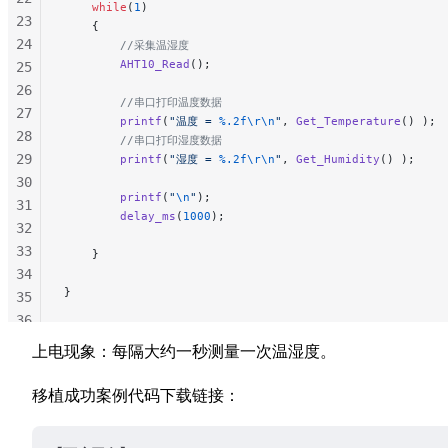
    while
(
1
)
23
    {
24
        //采集温湿度
        AHT10_Read
();
25
26
        //串口打印温度数据
27
        printf
(
"温度 = 
%.2f\r\n
"
, 
Get_Temperature
() );
28
        //串口打印湿度数据
29
        printf
(
"湿度 = 
%.2f\r\n
"
, 
Get_Humidity
() );
30
        printf
(
"
\n
"
);
31
        delay_ms
(
1000
);
32
33
    }
34
}
35
36
37
上电现象：每隔大约一秒测量一次温湿度。
38
39
移植成功案例代码下载链接：
40
41