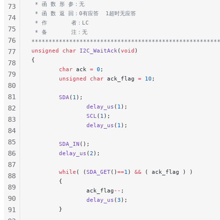
 * 函 数 形 参：无
73
 * 函 数 返 回：0有应答  1超时无应答
74
 * 作       者：LC
75
 * 备       注：无
76
******************************************************
unsigned
 char
 I2C_WaitAck
(
void
)
77
{
78
        char
 ack 
=
 0
;
79
        unsigned
 char
 ack_flag 
=
 10
;
80
81
        SDA
(
1
);
                delay_us
(
1
);
82
                SCL
(
1
);
83
                delay_us
(
1
);
84
85
        SDA_IN
();
86
        delay_us
(
2
);
87
        while
( (
SDA_GET
()
==
1
) 
&&
 ( ack_flag ) )
88
        {
89
                ack_flag
--
;
90
                delay_us
(
3
);
91
        }