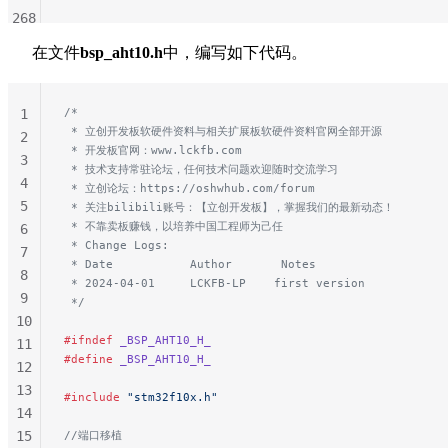
268
269
在文件
bsp_aht10.h
中，编写如下代码。
270
271
272
/*
1
 * 立创开发板软硬件资料与相关扩展板软硬件资料官网全部开源
273
2
 * 开发板官网：www.lckfb.com
274
3
 * 技术支持常驻论坛，任何技术问题欢迎随时交流学习
275
4
 * 立创论坛：https://oshwhub.com/forum
276
5
 * 关注bilibili账号：【立创开发板】，掌握我们的最新动态！
277
 * 不靠卖板赚钱，以培养中国工程师为己任
6
 * Change Logs:
278
7
 * Date           Author       Notes
279
8
 * 2024-04-01     LCKFB-LP    first version
280
9
 */
281
10
282
#ifndef
 _BSP_AHT10_H_
11
#define
 _BSP_AHT10_H_
283
12
284
13
#include
 "stm32f10x.h"
285
14
286
15
//端口移植