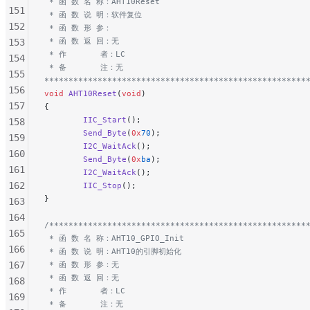
 * 函 数 名 称：AHT10Reset
151
 * 函 数 说 明：软件复位
152
 * 函 数 形 参：
 * 函 数 返 回：无
153
 * 作       者：LC
154
 * 备       注：无
155
******************************************************
156
void
 AHT10Reset
(
void
)
157
{
        IIC_Start
();
158
        Send_Byte
(
0x
70
);
159
        I2C_WaitAck
();
160
        Send_Byte
(
0x
ba
);
161
        I2C_WaitAck
();
162
        IIC_Stop
();
}
163
164
/*****************************************************
165
 * 函 数 名 称：AHT10_GPIO_Init
166
 * 函 数 说 明：AHT10的引脚初始化
167
 * 函 数 形 参：无
 * 函 数 返 回：无
168
 * 作       者：LC
169
 * 备       注：无