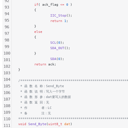
92
        if
( ack_flag 
<=
 0
 )
93
        {
94
                IIC_Stop
();
95
                return
 1
;
        }
96
        else
97
        {
98
                SCL
(
0
);
99
                SDA_OUT
();
100
        }
                SDA
(
0
);
101
        return
 ack;
102
}
103
104
/*****************************************************
105
 * 函 数 名 称：Send_Byte
 * 函 数 说 明：写入一个字节
106
 * 函 数 形 参：dat要写人的数据
107
 * 函 数 返 回：无
108
 * 作       者：LC
109
 * 备       注：无
110
******************************************************
void
 Send_Byte
(
uint8_t
 dat
)
111