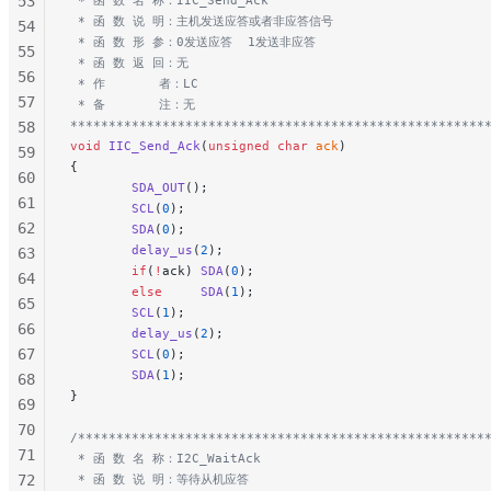
53
 * 函 数 说 明：主机发送应答或者非应答信号
54
 * 函 数 形 参：0发送应答  1发送非应答
55
 * 函 数 返 回：无
56
 * 作       者：LC
57
 * 备       注：无
******************************************************
58
void
 IIC_Send_Ack
(
unsigned
 char
 ack
)
59
{
60
        SDA_OUT
();
61
        SCL
(
0
);
62
        SDA
(
0
);
        delay_us
(
2
);
63
        if
(
!
ack) 
SDA
(
0
);
64
        else
     SDA
(
1
);
65
        SCL
(
1
);
66
        delay_us
(
2
);
67
        SCL
(
0
);
        SDA
(
1
);
68
}
69
70
/*****************************************************
71
 * 函 数 名 称：I2C_WaitAck
72
 * 函 数 说 明：等待从机应答