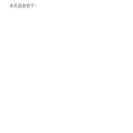
28
本页面更新于:
29