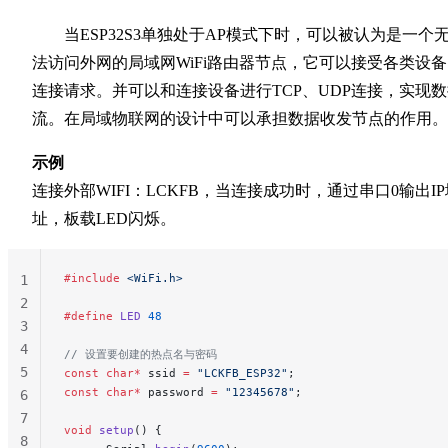
当ESP32S3单独处于AP模式下时，可以被认为是一个
法访问外网的局域网WiFi路由器节点，它可以接受各类设
连接请求。并可以和连接设备进行TCP、UDP连接，实现
流。在局域物联网的设计中可以承担数据收发节点的作用。
示例
连接外部WIFI：LCKFB，当连接成功时，通过串口0输出IP
址，板载LED闪烁。
#include
 <WiFi.h>
1
2
#define
 LED
 48
3
4
// 设置要创建的热点名与密码
5
const
 char*
 ssid 
=
 "LCKFB_ESP32"
;
const
 char*
 password 
=
 "12345678"
;
6
7
void
 setup
() {
8