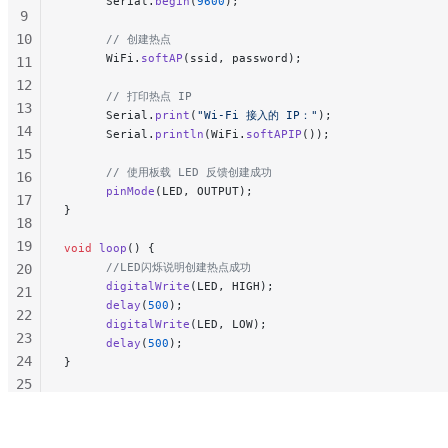
      Serial.
begin
(
9600
);
9
10
      // 创建热点
      WiFi.
softAP
(ssid, password);
11
12
      // 打印热点 IP
13
      Serial.
print
(
"Wi-Fi 接入的 IP："
);
14
      Serial.
println
(WiFi.
softAPIP
());
15
      // 使用板载 LED 反馈创建成功
16
      pinMode
(LED, OUTPUT);
17
}
18
19
void
 loop
() {
      //LED闪烁说明创建热点成功
20
      digitalWrite
(LED, HIGH);
21
      delay
(
500
);
22
      digitalWrite
(LED, LOW);
23
      delay
(
500
);
24
}
25
26
27