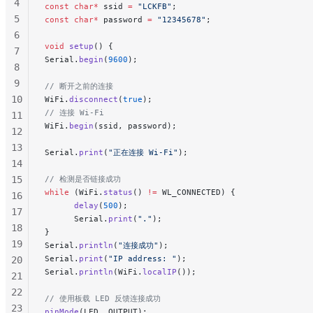
4
const
 char*
 ssid 
=
 "LCKFB"
;
5
const
 char*
 password 
=
 "12345678"
;
6
void
 setup
() {
7
Serial.
begin
(
9600
);
8
9
// 断开之前的连接
10
WiFi.
disconnect
(
true
);
// 连接 Wi-Fi
11
WiFi.
begin
(ssid, password);
12
13
Serial.
print
(
"正在连接 Wi-Fi"
);
14
15
// 检测是否链接成功
while
 (WiFi.
status
() 
!=
 WL_CONNECTED) {
16
      delay
(
500
);
17
      Serial.
print
(
"."
);
18
}
19
Serial.
println
(
"连接成功"
);
Serial.
print
(
"IP address: "
);
20
Serial.
println
(WiFi.
localIP
());
21
22
// 使用板载 LED 反馈连接成功
23
pinMode
(LED, OUTPUT);