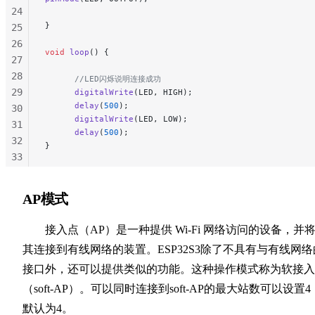
24
}
25
26
void
 loop
() {
27
28
      //LED闪烁说明连接成功
29
      digitalWrite
(LED, HIGH);
      delay
(
500
);
30
      digitalWrite
(LED, LOW);
31
      delay
(
500
);
32
}
33
34
35
AP模式
36
37
接入点（AP）是一种提供 Wi-Fi 网络访问的设备，并
38
其连接到有线网络的装置。ESP32S3除了不具有与有线网络
39
接口外，还可以提供类似的功能。这种操作模式称为软接入
（soft-AP）。可以同时连接到soft-AP的最大站数可以设置4
默认为4。