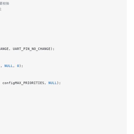
需要校验
位
HANGE, UART_PIN_NO_CHANGE);
0
, 
NULL
, 
0
);
, configMAX_PRIORITIES, 
NULL
);