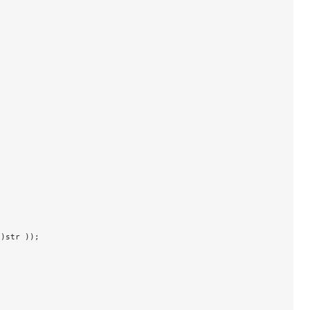
*
)str ));