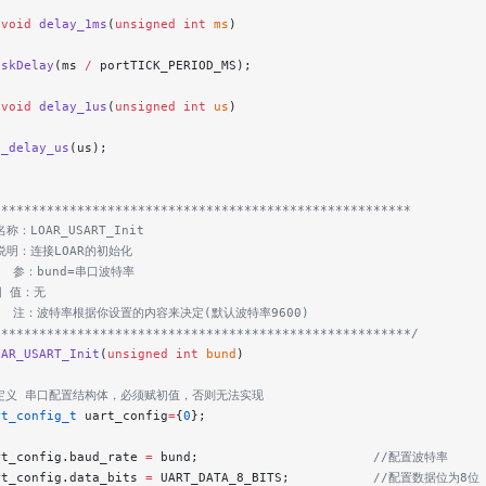
 void
 delay_1ms
(
unsigned
 int
 ms
)
askDelay
(ms 
/
 portTICK_PERIOD_MS);
 void
 delay_1us
(
unsigned
 int
 us
)
s_delay_us
(us);
*******************************************************
称：LOAR_USART_Init
说明：连接LOAR的初始化
   参：bund=串口波特率
回 值：无
   注：波特率根据你设置的内容来决定(默认波特率9600)
*******************************************************/
OAR_USART_Init
(
unsigned
 int
 bund
)
//定义 串口配置结构体，必须赋初值，否则无法实现
rt_config_t
 uart_config
=
{
0
};
rt_config.baud_rate 
=
 bund;
                       //配置波特率
rt_config.data_bits 
=
 UART_DATA_8_BITS;
           //配置数据位为8位