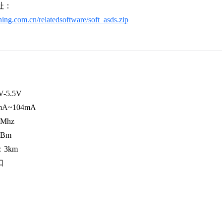
址：
ing.com.cn/relatedsoftware/soft_asds.zip
-5.5V
A~104mA
Mhz
Bm
3km
口