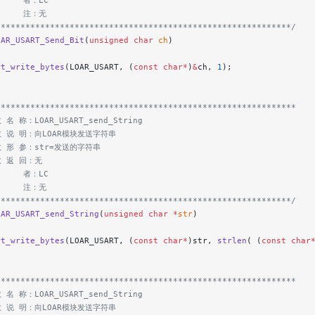
     者：LC
      注：无
************************************************************/
OAR_USART_Send_Bit
(
unsigned
 char
 ch
)
rt_write_bytes
(LOAR_USART, (
const
 char*
)
&
ch, 
1
);
*************************************************************
 名 称：LOAR_USART_send_String
数 说 明：向LOAR模块发送字符串
数 形 参：str=发送的字符串
数 返 回：无
     者：LC
      注：无
************************************************************/
OAR_USART_send_String
(
unsigned
 char
 *
str
)
rt_write_bytes
(LOAR_USART, (
const
 char*
)str, 
strlen
( (
const
 char
*************************************************************
 名 称：LOAR_USART_send_String
数 说 明：向LOAR模块发送字符串