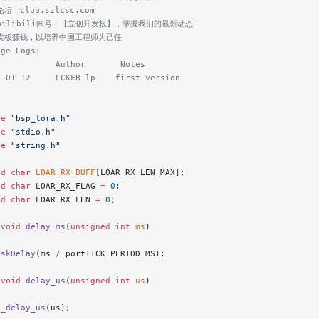
坛：club.szlcsc.com
注bilibili账号：【立创开发板】，掌握我们的最新动态！
靠卖板赚钱，以培养中国工程师为己任
nge Logs:
e           Author       Notes
4-01-12     LCKFB-lp    first version
de
 "bsp_lora.h"
de
 "stdio.h"
de
 "string.h"
ed
 char
 LOAR_RX_BUFF
[LOAR_RX_LEN_MAX];
ed
 char
 LOAR_RX_FLAG 
=
 0
;
ed
 char
 LOAR_RX_LEN 
=
 0
;
 void
 delay_ms
(
unsigned
 int
 ms
)
askDelay
(ms 
/
 portTICK_PERIOD_MS);
 void
 delay_us
(
unsigned
 int
 us
)
s_delay_us
(us);