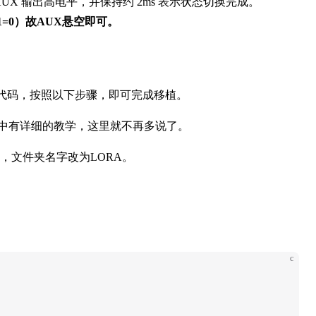
UX 输出高电平，并保持约 2ms 表示状态切换完成。
=0）故AUX悬空即可。
动代码，按照以下步骤，即可完成移植。
小节中有详细的教学，这里就不再多说了。
_lora.h，文件夹名字改为LORA。
c