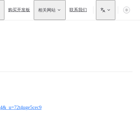
购买开发板
相关网站
联系我们
754&_u=72t4uge5cec9