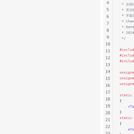
4
 * 立创论
5
 * 关
 * 不
6
 * Cha
7
 * Dat
8
 * 202
9
 */
10
#inclu
11
#inclu
12
#inclu
13
14
unsign
15
unsign
unsign
16
17
static
18
{
19
    vT
}
20
static
21
{
22
    et
23