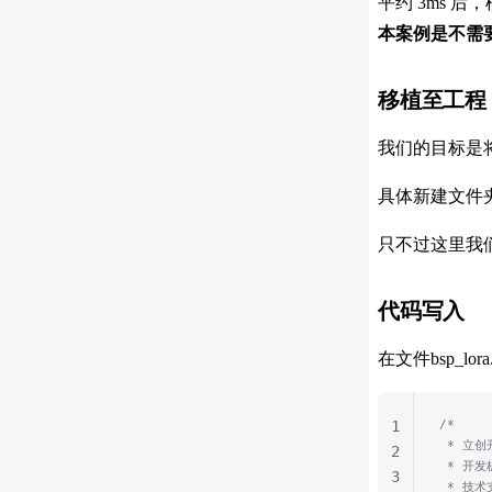
平约 3ms 
本案例是不需要
移植至工程
我们的目标是
具体新建文件夹
只不过这里我们将文件
代码写入
在文件bsp_l
/*
1
 * 立
2
 * 开发
3
 * 技