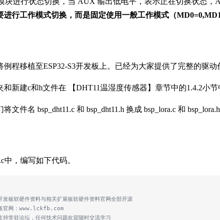
后，模块进行状态切换，当 AUX 输出低电平，表示正在切换状态，A
进行工作模式切换，而是固定使用一般工作模式（MD0=0,MD1
将例程移植至ESP32-S3开发板上。已经为大家提供了完整的驱
和新建c和h文件在 【DHT11温湿度传感器】章节中的1.4.2
名 bsp_dht11.c 和 bsp_dht11.h 换成 bsp_lora.c 和 bsp
ora.c中，编写如下代码。
创开发板软硬件资料与相关扩展板软硬件资料官网全部开源
板官网：www.lckfb.com
术支持常驻论坛，任何技术问题欢迎随时交流学习