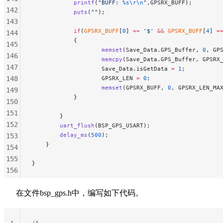
            printf
(
"BUFF: 
%s\r\n
"
,GPSRX_BUFF);
142
            puts
(
""
);
143
            if
(
GPSRX_BUFF
[
0
] 
==
 '$'
 &&
 GPSRX_BUFF
[
4
] 
=
144
            {
145
                    memset
(Save_Data.GPS_Buffer, 
0
, GP
146
                    memcpy
(Save_Data.GPS_Buffer, GPSRX
147
                    Save_Data.isGetData 
=
 1
;
148
                    GPSRX_LEN 
=
 0
;
                    memset
(GPSRX_BUFF, 
0
, GPSRX_LEN_MA
149
            }
150
151
        }
152
        uart_flush
(BSP_GPS_USART);
        delay_ms
(
500
);
153
    }
154
155
}
156
157
在文件bsp_gps.h中，编写如下代码。
158
159
160
/*