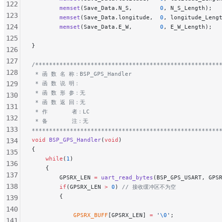
122
        memset
(Save_Data.N_S,        
0
, N_S_Length);
123
        memset
(Save_Data.longitude,  
0
, longitude_Leng
124
        memset
(Save_Data.E_W,        
0
, E_W_Length);
125
}
126
127
/*****************************************************
128
 * 函 数 名 称：BSP_GPS_Handler
129
 * 函 数 说 明：
 * 函 数 形 参：无
130
 * 函 数 返 回：无
131
 * 作       者：LC
132
 * 备       注：无
133
******************************************************
void
 BSP_GPS_Handler
(
void
)
134
{
135
    while
(
1
)
136
    {
137
        GPSRX_LEN 
=
 uart_read_bytes
(BSP_GPS_USART, GPS
138
        if
(GPSRX_LEN 
>
 0
)
 // 接收缓冲区不为空
        {
139
140
            GPSRX_BUFF
[GPSRX_LEN] 
=
 '
\0
'
;
141