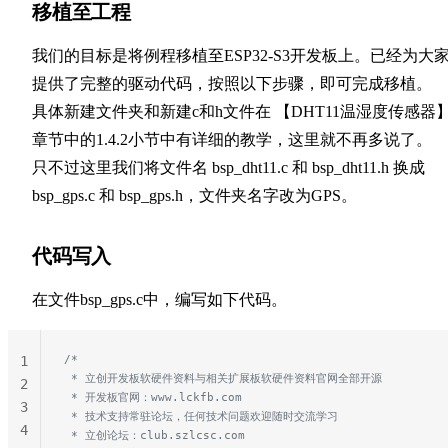
移植至工程
我们的目标是将例程移植至ESP32-S3开发板上。已经为大
提供了完整的驱动代码，按照以下步骤，即可完成移植。
具体新建文件夹和新建c和h文件在 【DHT11温湿度传感器
章节中的1.4.2小节中有详细的教学，这里就不再多说了。
只不过这里我们将文件名 bsp_dht11.c 和 bsp_dht11.h 换成
bsp_gps.c 和 bsp_gps.h，文件夹名字改为GPS。
代码写入
在文件bsp_gps.c中，编写如下代码。
/*
1
 * 立创开发板软硬件资料与相关扩展板软硬件资料官网全部开源
2
 * 开发板官网：www.lckfb.com
3
 * 技术支持常驻论坛，任何技术问题欢迎随时交流学习
4
 * 立创论坛：club.szlcsc.com