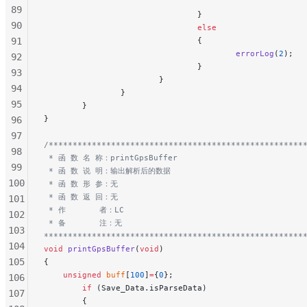
89
                                }
90
                                else
91
                                {
                                        errorLog
(
2
);
  
92
                                }
93
                        }
94
                }
95
        }
}
96
97
/*****************************************************
98
 * 函 数 名 称：printGpsBuffer
99
 * 函 数 说 明：输出解析后的数据
100
 * 函 数 形 参：无
 * 函 数 返 回：无
101
 * 作       者：LC
102
 * 备       注：无
103
******************************************************
104
void
 printGpsBuffer
(
void
)
105
{
    unsigned
 buff
[
100
]
=
{
0
};
106
        if
 (Save_Data.isParseData)
107
        {