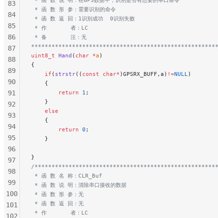
83
 * 函 数 形 参：需要识别的命令
84
 * 函 数 返 回：1识别成功  0识别失败
85
 * 作       者：LC
86
 * 备       注：无
******************************************************
87
uint8_t
 Hand
(
char
 *
a
)
88
{
89
    if
(
strstr
((
const
 char*
)GPSRX_BUFF,a)
!=
NULL
)
90
    {
91
        return
 1
;
    }
92
    else
93
    {
94
        return
 0
;
95
    }
96
}
97
/*****************************************************
98
 * 函 数 名 称：CLR_Buf
99
 * 函 数 说 明：清除串口接收的数据
100
 * 函 数 形 参：无
 * 函 数 返 回：无
101
 * 作       者：LC
102