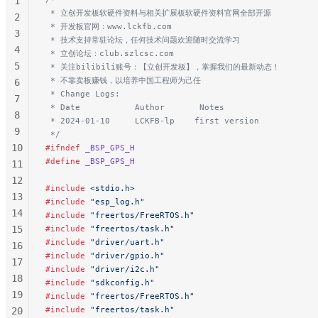
1
161
 * 立创开发板软硬件资料与相关扩展板软硬件资料官网全部开源
2
162
 * 开发板官网：www.lckfb.com
3
163
 * 技术支持常驻论坛，任何技术问题欢迎随时交流学习
4
 * 立创论坛：club.szlcsc.com
164
5
 * 关注bilibili账号：【立创开发板】，掌握我们的最新动态！
165
 * 不靠卖板赚钱，以培养中国工程师为己任
6
166
 * Change Logs:
7
167
 * Date           Author       Notes
8
168
 * 2024-01-10     LCKFB-lp    first version
9
 */
169
10
#ifndef
 _BSP_GPS_H
170
#define
 _BSP_GPS_H
11
171
12
172
#include
 <stdio.h>
13
173
#include
 "esp_log.h"
14
#include
 "freertos/FreeRTOS.h"
174
15
#include
 "freertos/task.h"
175
#include
 "driver/uart.h"
16
176
#include
 "driver/gpio.h"
17
177
#include
 "driver/i2c.h"
18
#include
 "sdkconfig.h"
178
19
#include
 "freertos/FreeRTOS.h"
179
#include
 "freertos/task.h"
20
180