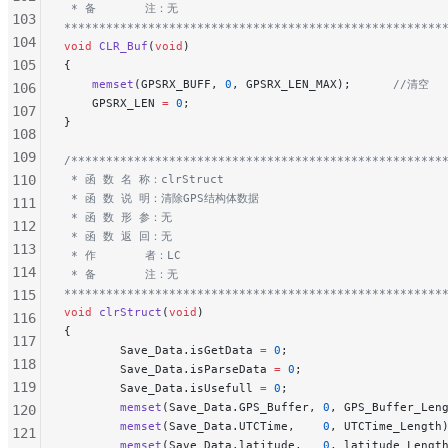
 * 备       注：无
103
******************************************************
104
void
 CLR_Buf
(
void
)
105
{
    memset
(GPSRX_BUFF, 
0
, GPSRX_LEN_MAX);
      //清空
106
    GPSRX_LEN 
=
 0
;
107
}
108
109
/*****************************************************
110
 * 函 数 名 称：clrStruct
 * 函 数 说 明：清除GPS结构体数据
111
 * 函 数 形 参：无
112
 * 函 数 返 回：无
113
 * 作       者：LC
114
 * 备       注：无
******************************************************
115
void
 clrStruct
(
void
)
116
{
117
        Save_Data.isGetData 
=
 0
;
118
        Save_Data.isParseData 
=
 0
;
119
        Save_Data.isUsefull 
=
 0
;
        memset
(Save_Data.GPS_Buffer, 
0
, GPS_Buffer_Len
120
        memset
(Save_Data.UTCTime,    
0
, UTCTime_Length
121
        memset
(Save_Data.latitude,   
0
, latitude_Lengt