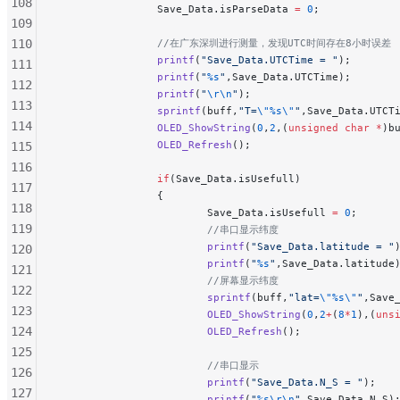
108
                Save_Data.isParseData 
=
 0
;
109
110
                //在广东深圳进行测量，发现UTC时间存在8小时误差
                printf
(
"Save_Data.UTCTime = "
);
111
                printf
(
"
%s
"
,Save_Data.UTCTime);
112
                printf
(
"
\r\n
"
);
113
                sprintf
(buff,
"T=
\"%s\"
"
,Save_Data.UTCT
114
                OLED_ShowString
(
0
,
2
,(
unsigned
 char
 *
)b
                OLED_Refresh
();
115
116
                if
(Save_Data.isUsefull)
117
                {
118
                        Save_Data.isUsefull 
=
 0
;
119
                        //串口显示纬度
                        printf
(
"Save_Data.latitude = "
120
                        printf
(
"
%s
"
,Save_Data.latitude
121
                        //屏幕显示纬度
122
                        sprintf
(buff,
"lat=
\"%s\"
"
,Save
123
                        OLED_ShowString
(
0
,
2
+
(
8
*
1
),(
uns
124
                        OLED_Refresh
();
125
                        //串口显示
126
                        printf
(
"Save_Data.N_S = "
);
127
                        printf
(
"
%s\r\n
"
,Save_Data.N_S)