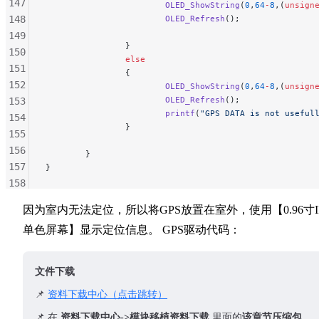
147
                        OLED_ShowString
(
0
,
64
-
8
,(
unsign
148
                        OLED_Refresh
();
149
                }
150
                else
151
                {
152
                        OLED_ShowString
(
0
,
64
-
8
,(
unsign
                        OLED_Refresh
();
153
                        printf
(
"GPS DATA is not useful
154
                }
155
156
        }
157
}
158
159
因为室内无法定位，所以将GPS放置在室外，使用【0.96寸I
160
单色屏幕】显示定位信息。 GPS驱动代码：
161
162
163
文件下载
164
📌
资料下载中心（点击跳转）
165
166
📌 在
资料下载中心->模块移植资料下载
里面的
该章节压缩包