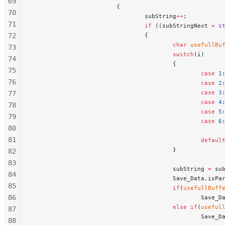
69
                        {
70
                                subString
++
;
71
                                if
 ((subStringNext 
=
 s
72
                                {
                                        char
 usefullBu
73
                                        switch
(i)
74
                                        {
75
                                                case
 1
76
                                                case
 2
                                                case
 3
77
                                                case
 4
78
                                                case
 5
79
                                                case
 6
80
81
                                                defaul
                                        }
82
83
                                        subString 
=
 su
84
                                        Save_Data.isPa
85
                                        if
(
usefullBuff
86
                                                Save_D
                                        else
 if
(
useful
87
                                                Save_D
88