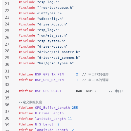
#include
 "esp_log.h"
21
181
#include
 "freertos/queue.h"
22
182
#include
 <inttypes.h>
23
#include
 "sdkconfig.h"
183
24
#include
 "driver/gpio.h"
184
#include
 "esp_log.h"
25
185
#include
 "rom/ets_sys.h"
26
186
#include
 "esp_system.h"
27
187
#include
 "driver/gpio.h"
28
#include
 "driver/spi_master.h"
188
29
#include
 "driver/spi_common.h"
#include
 "hal/gpio_types.h"
30
31
#define
 BSP_GPS_TX_PIN
      2
  // 串口TX的引脚
32
#define
 BSP_GPS_RX_PIN
      1
  // 串口RX的引脚
33
34
#define
 BSP_GPS_USART
       UART_NUM_2
      // 串口2
35
//定义数组长度
36
#define
 GPS_Buffer_Length
 255
37
#define
 UTCTime_Length
 11
38
#define
 latitude_Length
 11
#define
 N_S_Length
 2
39
#define
 longitude_Length
 12