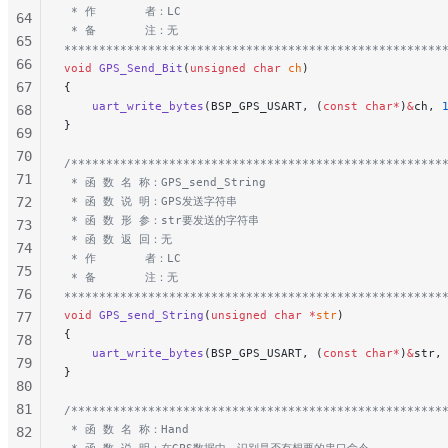
 * 作       者：LC
64
 * 备       注：无
65
******************************************************
66
void
 GPS_Send_Bit
(
unsigned
 char
 ch
)
67
{
    uart_write_bytes
(BSP_GPS_USART, (
const
 char*
)
&
ch, 
68
}
69
70
/*****************************************************
71
 * 函 数 名 称：GPS_send_String
72
 * 函 数 说 明：GPS发送字符串
 * 函 数 形 参：str要发送的字符串
73
 * 函 数 返 回：无
74
 * 作       者：LC
75
 * 备       注：无
76
******************************************************
void
 GPS_send_String
(
unsigned
 char
 *
str
)
77
{
78
    uart_write_bytes
(BSP_GPS_USART, (
const
 char*
)
&
str,
79
}
80
81
/*****************************************************
 * 函 数 名 称：Hand
82
 * 函 数 说 明：在GPS数据中，识别是否有想要的串口命令