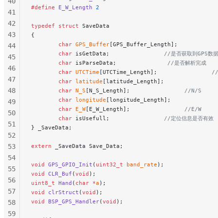
40
#define
 E_W_Length
 2
41
42
typedef
 struct
 SaveData
43
{
        char
 GPS_Buffer
[GPS_Buffer_Length];
44
        char
 isGetData;
                //是否获取到GPS数
45
        char
 isParseData;
               //是否解析完成
46
        char
 UTCTime
[UTCTime_Length];
                /
47
        char
 latitude
[latitude_Length];
               
48
        char
 N_S
[N_S_Length];
                //N/S
        char
 longitude
[longitude_Length];
             
49
        char
 E_W
[E_W_Length];
                //E/W
50
        char
 isUsefull;
                //定位信息是否有效
51
} _SaveData;
52
53
extern
 _SaveData Save_Data;
54
void
 GPS_GPIO_Init
(
uint32_t
 band_rate
);
55
void
 CLR_Buf
(
void
);
56
uint8_t
 Hand
(
char
 *
a
);
57
void
 clrStruct
(
void
);
void
 BSP_GPS_Handler
(
void
);
58
59