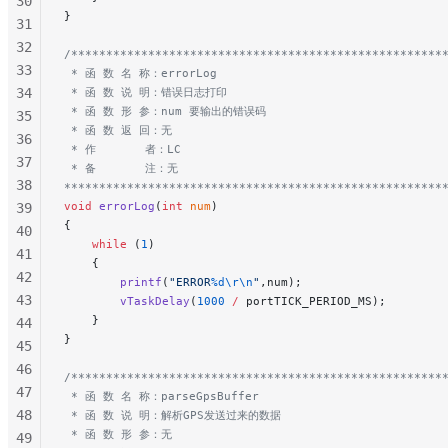
30
}
31
32
/*****************************************************
33
 * 函 数 名 称：errorLog
34
 * 函 数 说 明：错误日志打印
 * 函 数 形 参：num 要输出的错误码
35
 * 函 数 返 回：无
36
 * 作       者：LC
37
 * 备       注：无
38
******************************************************
void
 errorLog
(
int
 num
)
39
{
40
    while
 (
1
)
41
    {
42
        printf
(
"ERROR
%d\r\n
"
,num);
43
        vTaskDelay
(
1000
 /
 portTICK_PERIOD_MS);
    }
44
}
45
46
/*****************************************************
47
 * 函 数 名 称：parseGpsBuffer
48
 * 函 数 说 明：解析GPS发送过来的数据
 * 函 数 形 参：无
49