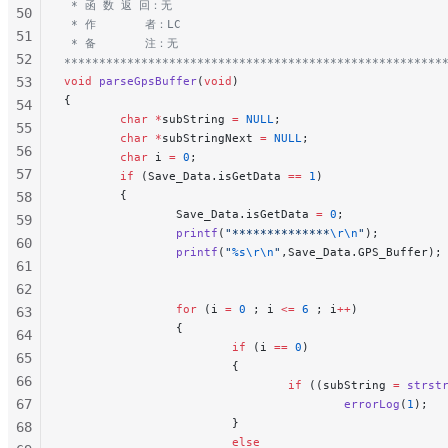
 * 函 数 返 回：无
50
 * 作       者：LC
51
 * 备       注：无
52
******************************************************
53
void
 parseGpsBuffer
(
void
)
{
54
        char
 *
subString 
=
 NULL
;
55
        char
 *
subStringNext 
=
 NULL
;
56
        char
 i 
=
 0
;
57
        if
 (Save_Data.isGetData 
==
 1
)
        {
58
                Save_Data.isGetData 
=
 0
;
59
                printf
(
"**************
\r\n
"
);
60
                printf
(
"
%s\r\n
"
,Save_Data.GPS_Buffer);
61
62
                for
 (i 
=
 0
 ; i 
<=
 6
 ; i
++
)
63
                {
64
                        if
 (i 
==
 0
)
65
                        {
66
                                if
 ((subString 
=
 strst
67
                                        errorLog
(
1
);
  
                        }
68
                        else