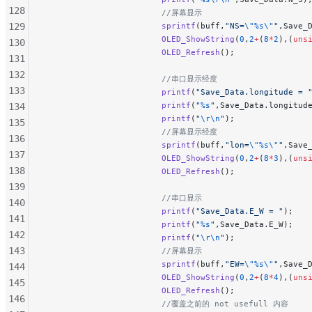
128
                        //屏幕显示
129
                        sprintf
(buff,
"NS=
\"%s\"
"
,Save_
                        OLED_ShowString
(
0
,
2
+
(
8
*
2
),(
uns
130
                        OLED_Refresh
();
131
132
                        //串口显示经度
133
                        printf
(
"Save_Data.longitude = 
                        printf
(
"
%s
"
,Save_Data.longitud
134
                        printf
(
"
\r\n
"
);
135
                        //屏幕显示经度
136
                        sprintf
(buff,
"lon=
\"%s\"
"
,Save
137
                        OLED_ShowString
(
0
,
2
+
(
8
*
3
),(
uns
138
                        OLED_Refresh
();
139
                        //串口显示
140
                        printf
(
"Save_Data.E_W = "
);
141
                        printf
(
"
%s
"
,Save_Data.E_W);
142
                        printf
(
"
\r\n
"
);
143
                        //屏幕显示
                        sprintf
(buff,
"EW=
\"%s\"
"
,Save_
144
                        OLED_ShowString
(
0
,
2
+
(
8
*
4
),(
uns
145
                        OLED_Refresh
();
146
                        //覆盖之前的 not usefull 内容