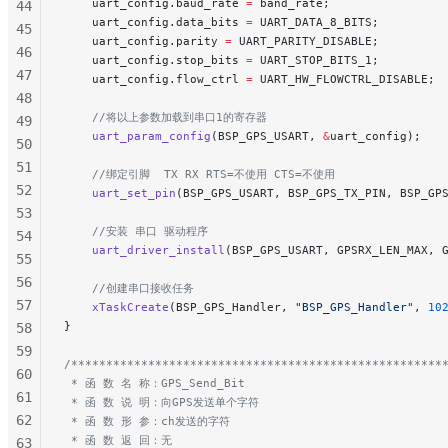
    uart_config.baud_rate 
=
 band_rate;
               
44
    uart_config.data_bits 
=
 UART_DATA_8_BITS;
        
45
    uart_config.parity 
=
 UART_PARITY_DISABLE;
       
46
    uart_config.stop_bits 
=
 UART_STOP_BITS_1;
        
47
    uart_config.flow_ctrl 
=
 UART_HW_FLOWCTRL_DISABLE;
 
48
    //将以上参数加载到串口1的寄存器
49
    uart_param_config
(BSP_GPS_USART, 
&
uart_config);
50
51
    //绑定引脚  TX RX RTS=不使用 CTS=不使用
52
    uart_set_pin
(BSP_GPS_USART, BSP_GPS_TX_PIN, BSP_GP
53
    //安装 串口 驱动程序
54
    uart_driver_install
(BSP_GPS_USART, GPSRX_LEN_MAX, 
55
56
    //创建串口接收任务
57
    xTaskCreate
(BSP_GPS_Handler, 
"BSP_GPS_Handler"
, 
10
}
58
59
/*****************************************************
60
 * 函 数 名 称：GPS_Send_Bit
61
 * 函 数 说 明：向GPS发送单个字符
62
 * 函 数 形 参：ch发送的字符
 * 函 数 返 回：无
63