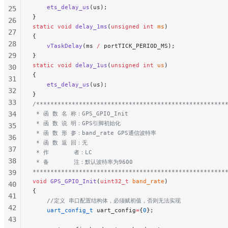
    ets_delay_us
(us);
25
}
26
static
 void
 delay_1ms
(
unsigned
 int
 ms
)
27
{
28
    vTaskDelay
(ms 
/
 portTICK_PERIOD_MS);
29
}
static
 void
 delay_1us
(
unsigned
 int
 us
)
30
{
31
    ets_delay_us
(us);
32
}
33
/*****************************************************
34
 * 函 数 名 称：GPS_GPIO_Init
 * 函 数 说 明：GPS引脚初始化
35
 * 函 数 形 参：band_rate GPS通信波特率
36
 * 函 数 返 回：无
37
 * 作       者：LC
38
 * 备       注：默认波特率为9600
******************************************************
39
void
 GPS_GPIO_Init
(
uint32_t
 band_rate
)
40
{
41
    //定义 串口配置结构体，必须赋初值，否则无法实现
42
    uart_config_t
 uart_config
=
{
0
};
43