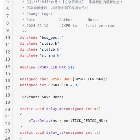
5
 * 关注bilibili账号：【立创开发板】，掌握我们的最新动态！
 * 不靠卖板赚钱，以培养中国工程师为己任
6
 * Change Logs:
7
 * Date           Author       Notes
8
 * 2024-01-10     LCKFB-lp    first version
9
 */
10
#include
 "bsp_gps.h"
#include
 "stdio.h"
11
#include
 "stdlib.h"
12
#include
 "string.h"
13
14
#define
 GPSRX_LEN_MAX
 512
15
unsigned
 char
 GPSRX_BUFF
[GPSRX_LEN_MAX];
16
unsigned
 int
 GPSRX_LEN 
=
 0
;
17
18
_SaveData Save_Data;
19
static
 void
 delay_ms
(
unsigned
 int
 ms
)
20
{
21
    vTaskDelay
(ms 
/
 portTICK_PERIOD_MS);
22
}
23
static
 void
 delay_us
(
unsigned
 int
 us
)
24
{