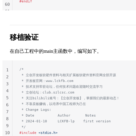
#endif
60
61
62
63
64
移植验证
65
66
在自己工程中的main主函数中，编写如下。
67
68
69
/*
1
70
 * 立创开发板软硬件资料与相关扩展板软硬件资料官网全部开源
2
71
 * 开发板官网：www.lckfb.com
3
 * 技术支持常驻论坛，任何技术问题欢迎随时交流学习
72
4
 * 立创论坛：club.szlcsc.com
73
5
 * 关注bilibili账号：【立创开发板】，掌握我们的最新动态！
 * 不靠卖板赚钱，以培养中国工程师为己任
6
 * Change Logs:
7
 * Date           Author       Notes
8
 * 2024-01-10     LCKFB-lp    first version
9
 */
10
#include
 <stdio.h>