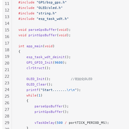
#include
 "GPS/bsp_gps.h"
11
#include
 "OLED/oled.h"
12
#include
 "string.h"
13
#include
 "esp_task_wdt.h"
14
15
void
 parseGpsBuffer
(
void
);
void
 printGpsBuffer
(
void
);
16
17
int
 app_main
(
void
)
18
{
19
    esp_task_wdt_deinit
();
    GPS_GPIO_Init
(
9600
);
20
    clrStruct
();
21
22
    OLED_Init
();
          //初始化OLED
23
    OLED_Clear
();
24
    printf
(
"Start.......
\r\n
"
);
    while
(
1
)
25
    {
26
        parseGpsBuffer
();
27
        printGpsBuffer
();
28
29
        vTaskDelay
(
500
 /
 portTICK_PERIOD_MS);
    }