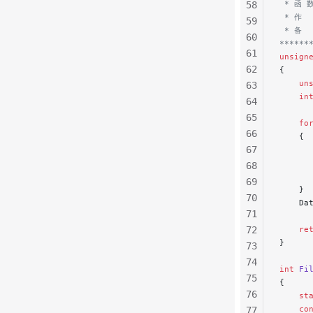
 * 函 
58
 * 作  
59
 * 备 
60
******
61
unsign
62
{
    un
63
    in
64
65
    fo
66
    {
67
     
      
68
      
69
    }
70
    Da
71
72
    re
}
73
74
int
 Fi
75
{
76
    st
    co
77