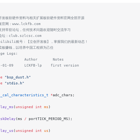
创开发板软硬件资料与相关扩展板软硬件资料官网全部开源
板官网：www.lckfb.com
术支持常驻论坛，任何技术问题欢迎随时交流学习
坛：club.szlcsc.com
注bilibili账号：【立创开发板】，掌握我们的最新动态！
靠卖板赚钱，以培养中国工程师为己任
nge Logs:
e           Author       Notes
4-01-09     LCKFB-lp    first version
de
 "bsp_dust.h"
de
 "stdio.h"
c_cal_characteristics_t
 *
adc_chars;
elay_ms
(
unsigned
 int
 ms
)
askDelay
(ms 
/
 portTICK_PERIOD_MS);
elay_us
(
unsigned
 int
 us
)