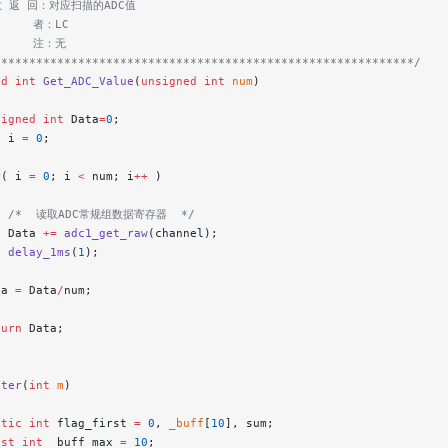
数 返 回：对应扫描的ADC值
     者：LC
      注：无
************************************************************/
ed
 int
 Get_ADC_Value
(
unsigned
 int
 num
)
signed
 int
 Data
=
0
;
t
 i 
=
 0
;
r
( i 
=
 0
; i 
<
 num; i
++
 )
   /*  读取ADC常规组数据寄存器  */
  Data 
+=
 adc1_get_raw
(channel);
  delay_1ms
(
1
);
ta 
=
 Data
/
num;
turn
 Data;
lter
(
int
 m
)
atic
 int
 flag_first 
=
 0
, 
_buff
[
10
], sum;
nst
 int
 _buff_max 
=
 10
;