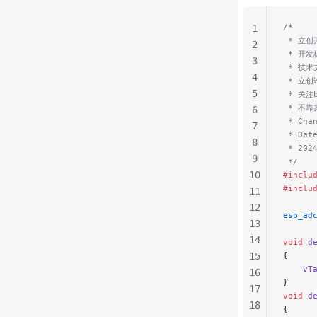
/*
1
 * 立
2
 * 开发
3
 * 技
4
 * 立创论
5
 * 关
 * 不
6
 * Cha
7
 * Dat
8
 * 202
9
 */
10
#inclu
#inclu
11
12
esp_ad
13
14
void
 d
15
{
    vT
16
}
17
void
 d
18
{