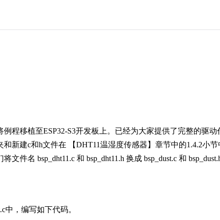
将例程移植至ESP32-S3开发板上。已经为大家提供了完整的驱
和新建c和h文件在 【DHT11温湿度传感器】章节中的1.4.2
 bsp_dht11.c 和 bsp_dht11.h 换成 bsp_dust.c 和 bsp_
ust.c中，编写如下代码。