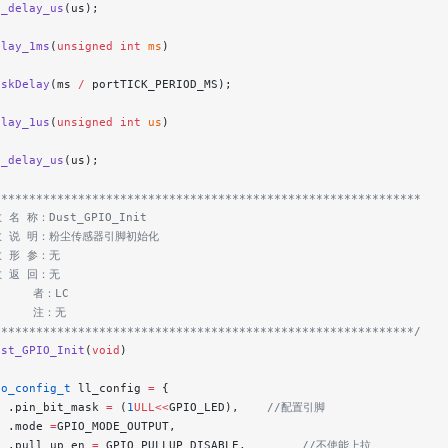
s_delay_us
(us);
elay_1ms
(
unsigned
 int
 ms
)
askDelay
(ms 
/
 portTICK_PERIOD_MS);
elay_1us
(
unsigned
 int
 us
)
s_delay_us
(us);
*************************************************************
 名 称：Dust_GPIO_Init
 数 说 明：粉尘传感器引脚初始化
数 形 参：无
数 返 回：无
     者：LC
      注：无
************************************************************/
ust_GPIO_Init
(
void
)
io_config_t
 ll_config 
=
 {
  .pin_bit_mask 
=
 (
1
ULL<<
GPIO_LED),
    //配置引脚
  .mode 
=
GPIO_MODE_OUTPUT,
  .pull_up_en 
=
 GPIO_PULLUP_DISABLE,
        //不使能上拉