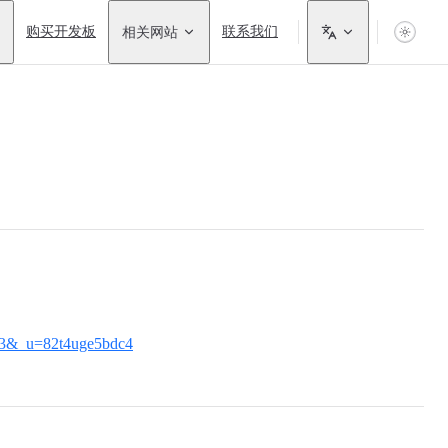
购买开发板
相关网站
联系我们
343&_u=82t4uge5bdc4