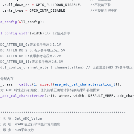
  .pull_down_en 
=
 GPIO_PULLDOWN_DISABLE,
    //不使能下拉
  .intr_type 
=
 GPIO_INTR_DISABLE
            //不使能引脚中断
io_config
(
&
ll_config);
c1_config_width
(width);
// 12位分辨率
ADC_ATTEN_DB_0:表示参考电压为1.1V
ADC_ATTEN_DB_2_5:表示参考电压为1.5V
ADC_ATTEN_DB_6:表示参考电压为2.2V
ADC_ATTEN_DB_11:表示参考电压为3.3V
adc1_config_channel_atten( channel,atten);// 设置通道0和3.3V参考电压
/ 分配内存
c_chars 
=
 calloc
(
1
, 
sizeof
(
esp_adc_cal_characteristics_t
));
// 对 ADC 特性进行初始化，使其能够正确地计算转换结果和补偿因素
p_adc_cal_characterize
(unit, atten, width, DEFAULT_VREF, adc_cha
*************************************************************
 名 称：Get_ADC_Value
 数 说 明：对ADC值进行平均值计算后输出
数 形 参：num采集次数