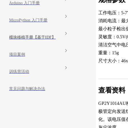
Arduino 入门手册
工作电压：5-7
MicroPython 入门手册
消耗电流：最大
最小粒子检出值
灵敏度：0.5V(0.
模块移植手册【基于IDF】
清洁空气中电压
重量：15g
项目案例
尺寸大小：46x3
训练营活动
常见问题与解决办法
查看资料
GP2Y10
极管定向发送
化。该电压值
灰尘浓度。