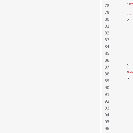
    in
78
79
    if
80
    {
81
      
      
82
      
83
      
84
      
85
      
86
      
    }
87
    el
88
    {
89
      
90
      
91
      
      
92
      
93
      
94
      
95
      
96