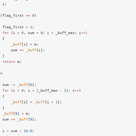
t
 i;
 (flag_first 
==
 0
)
  flag_first 
=
 1
;
  for
 (i 
=
 0
, sum 
=
 0
; i 
<
 _buff_max; i
++
)
  {
      _buff
[i] 
=
 m;
      sum 
+=
 _buff
[i];
  }
  return
 m;
se
  sum 
-=
 _buff
[
0
];
  for
 (i 
=
 0
; i 
<
 (_buff_max 
-
 1
); i
++
)
  {
      _buff
[i] 
=
 _buff
[i 
+
 1
];
  }
  _buff
[
9
] 
=
 m;
  sum 
+=
 _buff
[
9
];
  i 
=
 sum 
/
 10.0
;