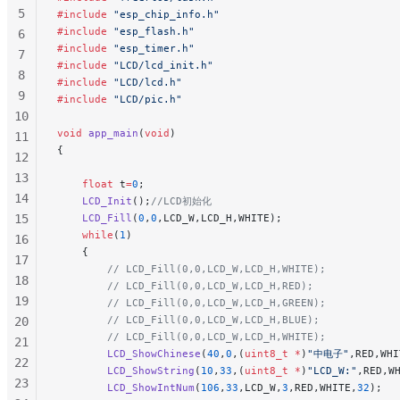
5
#include
 "esp_chip_info.h"
#include
 "esp_flash.h"
6
#include
 "esp_timer.h"
7
#include
 "LCD/lcd_init.h"
8
#include
 "LCD/lcd.h"
9
#include
 "LCD/pic.h"
10
void
 app_main
(
void
)
11
{
12
13
    float
 t
=
0
;
14
    LCD_Init
();
//LCD初始化
15
    LCD_Fill
(
0
,
0
,LCD_W,LCD_H,WHITE);
    while
(
1
)
16
    {
17
        // LCD_Fill(0,0,LCD_W,LCD_H,WHITE);
18
        // LCD_Fill(0,0,LCD_W,LCD_H,RED);
19
        // LCD_Fill(0,0,LCD_W,LCD_H,GREEN);
        // LCD_Fill(0,0,LCD_W,LCD_H,BLUE);
20
        // LCD_Fill(0,0,LCD_W,LCD_H,WHITE);
21
        LCD_ShowChinese
(
40
,
0
,(
uint8_t
 *
)
"中电子"
,RED,WHI
22
        LCD_ShowString
(
10
,
33
,(
uint8_t
 *
)
"LCD_W:"
,RED,W
23
        LCD_ShowIntNum
(
106
,
33
,LCD_W,
3
,RED,WHITE,
32
);