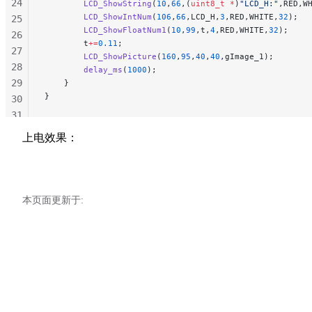
24
        LCD_ShowString
(
10
,
66
,(
uint8_t
 *
)
"LCD_H:"
,RED,W
        LCD_ShowIntNum
(
106
,
66
,LCD_H,
3
,RED,WHITE,
32
);
25
        LCD_ShowFloatNum1
(
10
,
99
,t,
4
,RED,WHITE,
32
);
26
        t
+=
0.11
;
27
        LCD_ShowPicture
(
160
,
95
,
40
,
40
,gImage_1);
28
        delay_ms
(
1000
);
29
    }
}
30
31
32
上电效果：
33
34
35
36
本页面更新于: