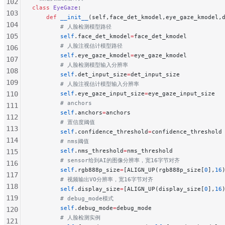
102
class
 EyeGaze
:
103
    def
 __init__
(self,face_det_kmodel,eye_gaze_kmodel,
104
        # 人脸检测模型路径
105
        self
.face_det_kmodel
=
face_det_kmodel
        # 人脸注视估计模型路径
106
        self
.eye_gaze_kmodel
=
eye_gaze_kmodel
107
        # 人脸检测模型输入分辨率
108
        self
.det_input_size
=
det_input_size
109
        # 人脸注视估计模型输入分辨率
110
        self
.eye_gaze_input_size
=
eye_gaze_input_size
        # anchors
111
        self
.anchors
=
anchors
112
        # 置信度阈值
113
        self
.confidence_threshold
=
confidence_threshold
114
        # nms阈值
        self
.nms_threshold
=
nms_threshold
115
        # sensor给到AI的图像分辨率，宽16字节对齐
116
        self
.rgb888p_size
=
[ALIGN_UP(rgb888p_size[
0
],
16
117
        # 视频输出VO分辨率，宽16字节对齐
118
        self
.display_size
=
[ALIGN_UP(display_size[
0
],
16
119
        # debug_mode模式
        self
.debug_mode
=
debug_mode
120
        # 人脸检测实例
121