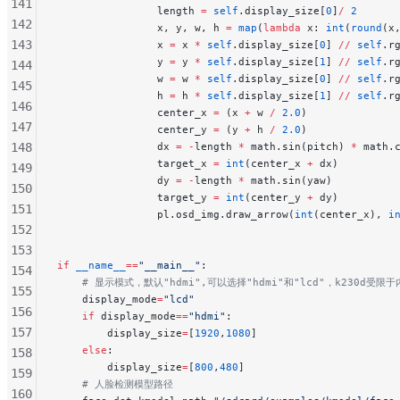
141
                length 
=
 self
.display_size[
0
]
/
 2
142
                x, y, w, h 
=
 map
(
lambda
 x: 
int
(
round
(x
143
                x 
=
 x 
*
 self
.display_size[
0
] 
//
 self
.r
                y 
=
 y 
*
 self
.display_size[
1
] 
//
 self
.r
144
                w 
=
 w 
*
 self
.display_size[
0
] 
//
 self
.r
145
                h 
=
 h 
*
 self
.display_size[
1
] 
//
 self
.r
146
                center_x 
=
 (x 
+
 w 
/
 2.0
)
147
                center_y 
=
 (y 
+
 h 
/
 2.0
)
148
                dx 
=
 -
length 
*
 math.sin(pitch) 
*
 math.
                target_x 
=
 int
(center_x 
+
 dx)
149
                dy 
=
 -
length 
*
 math.sin(yaw)
150
                target_y 
=
 int
(center_y 
+
 dy)
151
                pl.osd_img.draw_arrow(
int
(center_x), 
i
152
153
if
 __name__
==
"__main__"
:
154
    # 显示模式，默认"hdmi",可以选择"hdmi"和"lcd"，k230d受限
155
    display_mode
=
"lcd"
156
    if
 display_mode
==
"hdmi"
:
157
        display_size
=
[
1920
,
1080
]
    else
:
158
        display_size
=
[
800
,
480
]
159
    # 人脸检测模型路径
160