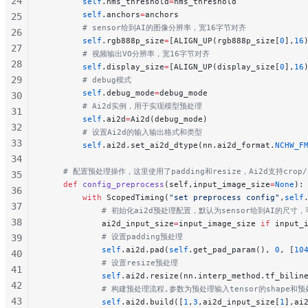
24
        self
.nms_threshold
=
nms_threshold
        self
.anchors
=
anchors
25
        # sensor给到AI的图像分辨率，宽16字节对齐
26
        self
.rgb888p_size
=
[ALIGN_UP(rgb888p_size[
0
],
16
27
        # 视频输出VO分辨率，宽16字节对齐
28
        self
.display_size
=
[ALIGN_UP(display_size[
0
],
16
29
        # debug模式
        self
.debug_mode
=
debug_mode
30
        # Ai2d实例，用于实现模型预处理
31
        self
.ai2d
=
Ai2d(debug_mode)
32
        # 设置Ai2d的输入输出格式和类型
33
        self
.ai2d.set_ai2d_dtype(nn.ai2d_format.
NCHW_F
34
    # 配置预处理操作，这里使用了padding和resize，Ai2d支持crop/sh
35
    def
 config_preprocess
(self,input_image_size
=
None
):
36
        with
 ScopedTiming(
"set preprocess config"
,
self
37
            # 初始化ai2d预处理配置，默认为sensor给到AI的尺寸
38
            ai2d_input_size
=
input_image_size 
if
 input_
            # 设置padding预处理
39
            self
.ai2d.pad(
self
.get_pad_param(), 
0
, [
10
40
            # 设置resize预处理
41
            self
.ai2d.resize(nn.interp_method.tf_bilin
42
            # 构建预处理流程,参数为预处理输入tensor的shape和预
43
            self
.ai2d.build([
1
,
3
,ai2d_input_size[
1
],ai