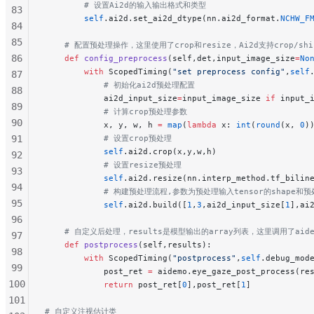
        # 设置Ai2d的输入输出格式和类型
83
        self
.ai2d.set_ai2d_dtype(nn.ai2d_format.
NCHW_F
84
85
    # 配置预处理操作，这里使用了crop和resize，Ai2d支持crop/shift
86
    def
 config_preprocess
(self,det,input_image_size
=
No
        with
 ScopedTiming(
"set preprocess config"
,
self
87
            # 初始化ai2d预处理配置
88
            ai2d_input_size
=
input_image_size 
if
 input_
89
            # 计算crop预处理参数
90
            x, y, w, h 
=
 map
(
lambda
 x: 
int
(
round
(x, 
0
)
91
            # 设置crop预处理
            self
.ai2d.crop(x,y,w,h)
92
            # 设置resize预处理
93
            self
.ai2d.resize(nn.interp_method.tf_bilin
94
            # 构建预处理流程,参数为预处理输入tensor的shape和预
95
            self
.ai2d.build([
1
,
3
,ai2d_input_size[
1
],ai
96
    # 自定义后处理，results是模型输出的array列表，这里调用了aidemo
97
    def
 postprocess
(self,results):
98
        with
 ScopedTiming(
"postprocess"
,
self
.debug_mod
99
            post_ret 
=
 aidemo.eye_gaze_post_process(re
100
            return
 post_ret[
0
],post_ret[
1
]
101
# 自定义注视估计类