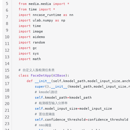
5
from
 media.media 
import
 *
from
 time 
import
 *
6
import
 nncase_runtime 
as
 nn
7
import
 ulab.numpy 
as
 np
8
import
 time
9
import
 image
10
import
 aidemo
import
 random
11
import
 gc
12
import
 sys
13
import
 math
14
15
# 自定义人脸检测任务类
class
 FaceDetApp
(
AIBase
):
16
    def
 __init__
(self,kmodel_path,model_input_size,anc
17
        super
().
__init__
(kmodel_path,model_input_size,
18
        # kmodel路径
19
        self
.kmodel_path
=
kmodel_path
        # 检测模型输入分辨率
20
        self
.model_input_size
=
model_input_size
21
        # 置信度阈值
22
        self
.confidence_threshold
=
confidence_threshold
23
        # nms阈值