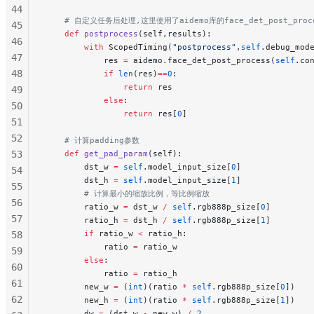
44
    # 自定义任务后处理,这里使用了aidemo库的face_det_post_proc
45
    def
 postprocess
(self,results):
46
        with
 ScopedTiming(
"postprocess"
,
self
.debug_mod
47
            res 
=
 aidemo.face_det_post_process(
self
.co
48
            if
 len
(res)
==
0
:
                return
 res
49
            else
:
50
                return
 res[
0
]
51
52
    # 计算padding参数
53
    def
 get_pad_param
(self):
        dst_w 
=
 self
.model_input_size[
0
]
54
        dst_h 
=
 self
.model_input_size[
1
]
55
        # 计算最小的缩放比例，等比例缩放
56
        ratio_w 
=
 dst_w 
/
 self
.rgb888p_size[
0
]
57
        ratio_h 
=
 dst_h 
/
 self
.rgb888p_size[
1
]
        if
 ratio_w 
<
 ratio_h:
58
            ratio 
=
 ratio_w
59
        else
:
60
            ratio 
=
 ratio_h
61
        new_w 
=
 (
int
)(ratio 
*
 self
.rgb888p_size[
0
])
62
        new_h 
=
 (
int
)(ratio 
*
 self
.rgb888p_size[
1
])
        dw 
=
 (dst_w 
-
 new_w) 
/
 2