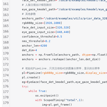
    face_det_kmodel_path
=
"/sdcard/examples/kmodel/face
161
    # 人脸注视估计模型路径
162
    eye_gaze_kmodel_path
=
"/sdcard/examples/kmodel/eye_
    # 其他参数
163
    anchors_path
=
"/sdcard/examples/utils/prior_data_32
164
    rgb888p_size
=
[
1920
,
1080
]
165
    face_det_input_size
=
[
320
,
320
]
166
    eye_gaze_input_size
=
[
448
,
448
]
167
    confidence_threshold
=
0.5
    nms_threshold
=
0.2
168
    anchor_len
=
4200
169
    det_dim
=
4
170
    anchors 
=
 np.fromfile(anchors_path, 
dtype
=
np.float
171
    anchors 
=
 anchors.reshape((anchor_len,det_dim))
172
    # 初始化PipeLine，只关注传给AI的图像分辨率，显示的分辨率
173
    pl
=
PipeLine(
rgb888p_size
=
rgb888p_size,
display_size
174
    pl.create()
175
    eg
=
EyeGaze(face_det_kmodel_path,eye_gaze_kmodel_pa
176
    try
:
        while
 True
:
177
            os.exitpoint()
178
            with
 ScopedTiming(
"total"
,
1
):
179
                img
=
pl.get_frame()                    