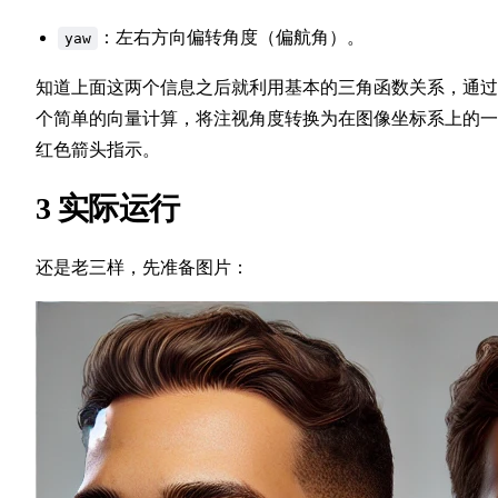
219
220
：左右方向偏转角度（偏航角）。
yaw
221
222
知道上面这两个信息之后就利用基本的三角函数关系，通过
223
个简单的向量计算，将注视角度转换为在图像坐标系上的一
224
红色箭头指示。
225
226
3 实际运行
227
228
229
还是老三样，先准备图片：
230