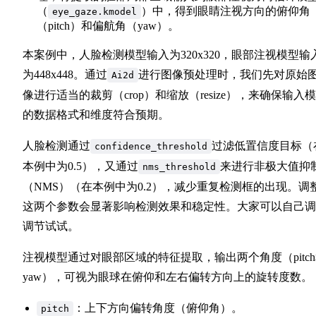
（
）中，得到眼睛注视方向的俯仰角
200
eye_gaze.kmodel
（pitch）和偏航角（yaw）。
201
202
本案例中，人脸检测模型输入为320x320，眼部注视模型输
203
为448x448。通过
进行图像预处理时，我们先对原始
Ai2d
204
205
像进行适当的裁剪（crop）和缩放（resize），来确保输入
206
的数据格式和维度符合预期。
207
208
人脸检测通过
过滤低置信度目标（
confidence_threshold
209
本例中为0.5），又通过
来进行非极大值抑
nms_threshold
210
（NMS）（在本例中为0.2），减少重复检测框的出现。调
211
这两个参数会显著影响检测效果和稳定性。大家可以自己调
212
213
调节试试。
214
215
注视模型通过对眼部区域的特征提取，输出两个角度（pitc
216
yaw），可视为眼球在俯仰和左右偏转方向上的旋转度数。
217
218
：上下方向偏转角度（俯仰角）。
pitch