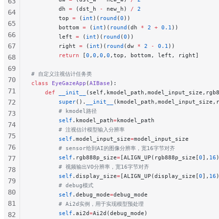
63
        dh 
=
 (dst_h 
-
 new_h) 
/
 2
64
        top 
=
 (
int
)(
round
(
0
))
65
        bottom 
=
 (
int
)(
round
(dh 
*
 2
 +
 0.1
))
66
        left 
=
 (
int
)(
round
(
0
))
67
        right 
=
 (
int
)(
round
(dw 
*
 2
 -
 0.1
))
        return
 [
0
,
0
,
0
,
0
,top, bottom, left, right]
68
69
# 自定义注视估计任务类
70
class
 EyeGazeApp
(
AIBase
):
71
    def
 __init__
(self,kmodel_path,model_input_size,rgb
72
        super
().
__init__
(kmodel_path,model_input_size,
        # kmodel路径
73
        self
.kmodel_path
=
kmodel_path
74
        # 注视估计模型输入分辨率
75
        self
.model_input_size
=
model_input_size
76
        # sensor给到AI的图像分辨率，宽16字节对齐
        self
.rgb888p_size
=
[ALIGN_UP(rgb888p_size[
0
],
16
77
        # 视频输出VO分辨率，宽16字节对齐
78
        self
.display_size
=
[ALIGN_UP(display_size[
0
],
16
79
        # debug模式
80
        self
.debug_mode
=
debug_mode
81
        # Ai2d实例，用于实现模型预处理
        self
.ai2d
=
Ai2d(debug_mode)
82