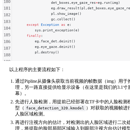
180
                det_boxes,eye_gaze_res
=
eg.run(img)    
181
                eg.draw_result(pl,det_boxes,eye_gaze_r
                pl.show_image()                       
182
                gc.collect()
183
    except
 Exception
 as
 e:
184
        sys.print_exception(e)
185
    finally
:
186
        eg.face_det.deinit()
        eg.eye_gaze.deinit()
187
        pl.destroy()
188
189
190
以上程序的主要流程如下：
191
通过Pipline从摄像头获取当前视频的帧数据（img）用于
192
理，另一路直接提供给显示设备（在这里是我们的3.1寸
193
幕）。
194
195
先进行人脸检测，用提前已经部署在TF卡中的人脸检测
型（
）对获取的视频帧进
196
face_detection_320.kmodel
人脸区域检测。
197
198
再进行注视方向的估计，对检测出的人脸区域进行二次
199
理，将提取的脸部局部区域输入到眼部注视方向估计模