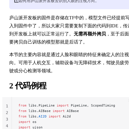
1️⃣如何用庐山派开发板去识别人眼的注视方向。
庐山派开发板的固件是存储在TF中的，模型文件已经提前
入到固件中了，所以大家只需要复制下面的代码到IDE，传
到开发板上就可以正常运行了。
无需再额外拷贝
，至于后面
要拷贝自己训练的模型那就是后话了。
本节的主要内容就是通过人脸和眼睛的特征来确定人的注视
向。可用于人机交互，辅助设备与无障碍技术，驾驶员疲劳
驶或分心检测等领域。
2 代码例程
from
 libs.PipeLine 
import
 PipeLine, ScopedTiming
1
from
 libs.AIBase 
import
 AIBase
2
from
 libs.
AI2D
 import
 Ai2d
3
import
 os
4
import
 ujson