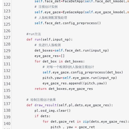
        self
.face_det
=
FaceDetApp(
self
.face_det_kmodel,
122
        # 注视估计实例
123
        self
.eye_gaze
=
EyeGazeApp(
self
.eye_gaze_kmodel,
124
        # 人脸检测配置预处理
        self
.face_det.config_preprocess()
125
126
    #run方法
127
    def
 run
(self,input_np):
128
        # 先进行人脸检测
129
        det_boxes
=
self
.face_det.run(input_np)
        eye_gaze_res
=
[]
130
        for
 det_box 
in
 det_boxes:
131
            # 对每一个检测到的人脸做注视估计
132
            self
.eye_gaze.config_preprocess(det_box)
133
            pitch,yaw
=
self
.eye_gaze.run(input_np)
            eye_gaze_res.append((pitch,yaw))
134
        return
 det_boxes,eye_gaze_res
135
136
    # 绘制注视估计效果
137
    def
 draw_result
(self,pl,dets,eye_gaze_res):
138
        pl.osd_img.clear()
        if
 dets:
139
            for
 det,gaze_ret 
in
 zip
(dets,eye_gaze_res)
140
                pitch , yaw 
=
 gaze_ret