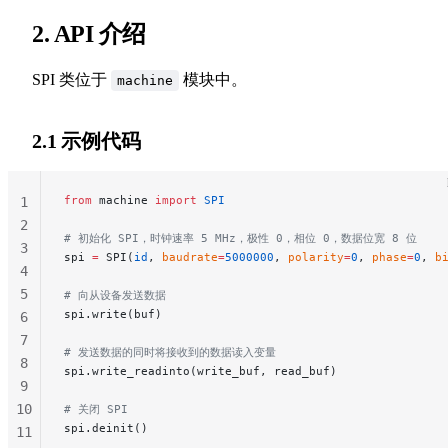
2. API 介绍
SPI 类位于
模块中。
machine
2.1 示例代码
from
 machine 
import
 SPI
1
2
# 初始化 SPI，时钟速率 5 MHz，极性 0，相位 0，数据位宽 8 位
3
spi 
=
 SPI(
id
, 
baudrate
=
5000000
, 
polarity
=
0
, 
phase
=
0
, 
b
4
5
# 向从设备发送数据
spi.write(buf)
6
7
# 发送数据的同时将接收到的数据读入变量
8
spi.write_readinto(write_buf, read_buf)
9
10
# 关闭 SPI
spi.deinit()
11