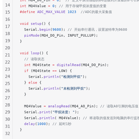
14
int
 MQ4Value 
=
 0
;
 // 用于存储甲烷浓度值的变量
15
#define
 ADC_MAX_VALUE
 1023
  //ADC的最大采集值
16
void
 setup
() {
17
  Serial.
begin
(
9600
);
 // 开始串行通讯，设置波特率为9600
18
  pinMode
(MQ4_DO_Pin, INPUT_PULLUP);
19
}
20
void
 loop
() {
21
  // 读取状态
22
  int
 MQ4State 
=
 digitalRead
(MQ4_DO_Pin);
23
  if
 (MQ4State 
==
 LOW) {
24
    Serial.
println
(
"检测到甲烷"
);
  } 
else
 {
25
    Serial.
println
(
"未检测到甲烷"
);
26
  }
27
28
  MQ4Value 
=
 analogRead
(MQ4_AO_Pin);
 // 读取A0引脚的电压值
29
  Serial.
print
(
"甲烷浓度: "
);
  Serial.
println
( MQ4Value);
 // 将读取的值发送到电脑的串行监
30
  delay
(
1000
);
 // 延时1秒
31
}
32