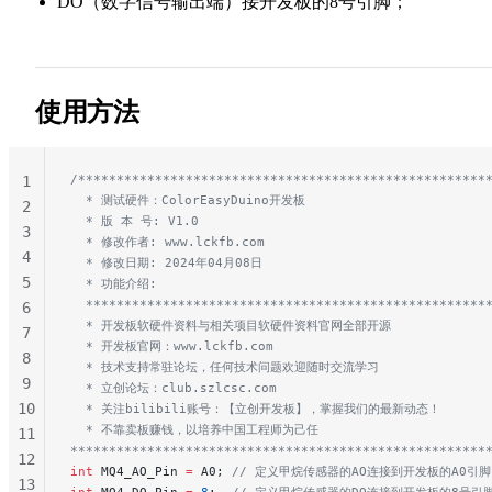
DO（数字信号输出端）接开发板的8号引脚；
使用方法
/*****************************************************
1
  * 测试硬件：ColorEasyDuino开发板
2
  * 版 本 号: V1.0
3
  * 修改作者: www.lckfb.com
4
  * 修改日期: 2024年04月08日
5
  * 功能介绍:
  ****************************************************
6
  * 开发板软硬件资料与相关项目软硬件资料官网全部开源
7
  * 开发板官网：www.lckfb.com
8
  * 技术支持常驻论坛，任何技术问题欢迎随时交流学习
9
  * 立创论坛：club.szlcsc.com
10
  * 关注bilibili账号：【立创开发板】，掌握我们的最新动态！
  * 不靠卖板赚钱，以培养中国工程师为己任
11
******************************************************
12
int
 MQ4_AO_Pin 
=
 A0;
 // 定义甲烷传感器的AO连接到开发板的A0引脚
13
int
 MQ4_DO_Pin 
=
 8
;
  // 定义甲烷传感器的DO连接到开发板的8号引