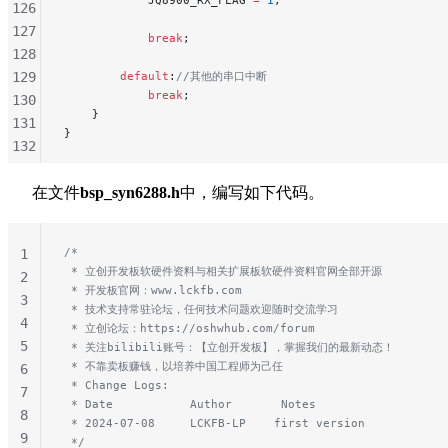
            JQ8900_RX_FLAG 
=
 1
;
126
127
            break
;
128
129
        default
:
//其他的串口中断
            break
;
130
    }
131
}
132
133
134
在文件
bsp_syn6288.h
中，编写如下代码。
135
136
/*
1
137
 * 立创开发板软硬件资料与相关扩展板软硬件资料官网全部开源
2
138
 * 开发板官网：www.lckfb.com
3
139
 * 技术支持常驻论坛，任何技术问题欢迎随时交流学习
4
 * 立创论坛：https://oshwhub.com/forum
140
5
 * 关注bilibili账号：【立创开发板】，掌握我们的最新动态！
141
 * 不靠卖板赚钱，以培养中国工程师为己任
6
142
 * Change Logs:
7
143
 * Date           Author       Notes
8
144
 * 2024-07-08     LCKFB-LP    first version
9
 */
145