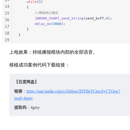
    while
(
1
)
14
    {
15
        //两线串口测试
        JQ8900_USART_send_String
(send_buff,
4
);
16
        delay_ms
(
3000
);
17
    }
18
}
19
20
上电效果：持续播报模块内部的全部语音。
21
22
移植成功案例代码下载链接：
【百度网盘】
链接
：
https://pan.baidu.com/s/16zbuw3DYBsYCmvJiyCTOaw?
pwd=4gmy
提取码
：4gmy