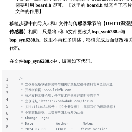
需要引用
board.h
即可。【这里的
board.h
就充当了芯片
文件的作用】
移植步骤中的导入.c和.h文件与
传感器章节
的【
DHT11温湿
传感器
】相同，只是将.c和.h文件更改为
bsp_syn6288.c
与
bsp_syn6288.h
。这里不再过多讲述，移植完成后面修改相
代码。
在文件
bsp_syn6288.c
中，编写如下代码。
/*
1
 * 立创开发板软硬件资料与相关扩展板软硬件资料官网全部开源
2
 * 开发板官网：www.lckfb.com
3
 * 技术支持常驻论坛，任何技术问题欢迎随时交流学习
4
 * 立创论坛：https://oshwhub.com/forum
5
 * 关注bilibili账号：【立创开发板】，掌握我们的最新动态！
 * 不靠卖板赚钱，以培养中国工程师为己任
6
 * Change Logs:
7
 * Date           Author       Notes
8
 * 2024-07-08     LCKFB-LP    first version