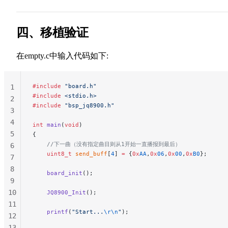
29
30
31
四、移植验证
32
33
在empty.c中输入代码如下:
34
#include
 "board.h"
1
#include
 <stdio.h>
2
#include
 "bsp_jq8900.h"
3
4
int
 main
(
void
)
5
{
    //下一曲（没有指定曲目则从1开始一直播报到最后）
6
    uint8_t
 send_buff
[
4
] 
=
 {
0x
AA
,
0x
06
,
0x
00
,
0x
B0
};
7
8
    board_init
();
9
10
    JQ8900_Init
();
11
    printf
(
"Start...
\r\n
"
);
12
13