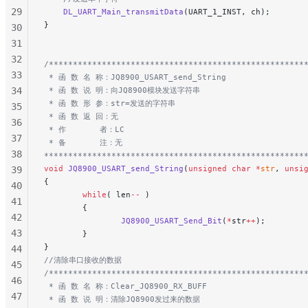
29
    DL_UART_Main_transmitData
(UART_1_INST, ch);
}
30
31
32
/*****************************************************
33
 * 函 数 名 称：JQ8900_USART_send_String
34
 * 函 数 说 明：向JQ8900模块发送字符串
 * 函 数 形 参：str=发送的字符串
35
 * 函 数 返 回：无
36
 * 作       者：LC
37
 * 备       注：无
38
******************************************************
void
 JQ8900_USART_send_String
(
unsigned
 char
 *
str
, 
unsi
39
{
40
        while
( len
--
 )
41
        {
42
                JQ8900_USART_Send_Bit
(
*
str
++
);
43
        }
}
44
//清除串口接收的数据
45
/*****************************************************
46
 * 函 数 名 称：Clear_JQ8900_RX_BUFF
47
 * 函 数 说 明：清除JQ8900发过来的数据