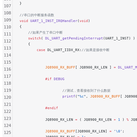
}
107
108
//串口的中断服务函数
109
void
 UART_1_INST_IRQHandler
(
void
)
110
{
    //如果产生了串口中断
111
    switch
( 
DL_UART_getPendingInterrupt
(UART_1_INST) )
112
    {
113
        case
 DL_UART_IIDX_RX:
//如果是接收中断
114
115
            JQ8900_RX_BUFF
[ JQ8900_RX_LEN ] 
=
 DL_UART_
116
117
            #if
 DEBUG
118
119
                    //测试，查看接收到了什么数据
                    printf
(
"
%c
"
, 
JQ8900_RX_BUFF
[ JQ890
120
121
            #endif
122
123
            JQ8900_RX_LEN 
=
 ( JQ8900_RX_LEN 
+
 1
 ) 
%
 JQ
124
            JQ8900_RX_BUFF
[JQ8900_RX_LEN] 
=
 '
\0
'
;
125