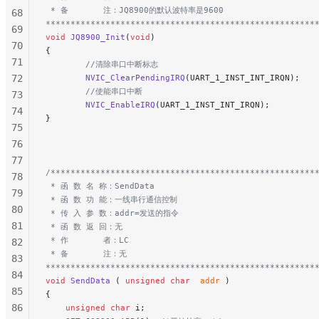
 * 备       注：JQ8900的默认波特率是9600
68
******************************************************
69
void
 JQ8900_Init
(
void
)
70
{
71
        //清除串口中断标志
72
        NVIC_ClearPendingIRQ
(UART_1_INST_INT_IRQN);
        //使能串口中断
73
        NVIC_EnableIRQ
(UART_1_INST_INT_IRQN);
74
}
75
76
77
/*****************************************************
78
 * 函 数 名 称：SendData
79
 * 函 数 功 能：一线串行通信控制
80
 * 传 入 参 数：addr=发送的指令
81
 * 函 数 返 回：无
 * 作       者：LC
82
 * 备       注：无
83
******************************************************
84
void
 SendData
 ( 
unsigned
 char
  addr
 )
85
{
86
    unsigned
 char
 i;