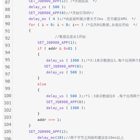
    SET_JQ8900_APP
(
1
);
 /*开始拉高  */
87
    delay_us
 ( 
500
 );
88
    SET_JQ8900_APP
(
0
);
/*开始引导码*/
89
    delay_ms
 ( 
4
 );
/*此处延时最少要大于2ms，官方建议4MS  */
90
    for
 ( i 
=
 0
; i 
<
 8
; i
++
 )
 /*总共8位数据,从低位开始  */
91
    {
                //数据总是从1开始
92
        SET_JQ8900_APP
(
1
);
93
        if
 ( addr 
&
 0x
01
 )
94
        {
95
            delay_us
 ( 
1300
 );
/*3:1表示数据位1,每个位用两个
           SET_JQ8900_APP
(
0
);
96
            delay_us
 ( 
500
 );
97
        }
98
        else
99
        {
100
            delay_us
 ( 
500
 );
/*1：3表示数据位0 ,每个位用两个
            SET_JQ8900_APP
(
0
);
101
            delay_us
 ( 
1300
 );
102
        }
103
        addr 
>>=
 1
;
104
    }
105
    SET_JQ8900_APP
(
1
);
        delay_ms
(
10
);
//两个字节之间延时建议在10ms以上
106