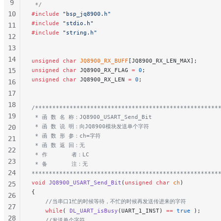
9
 */
10
#include
 "bsp_jq8900.h"
#include
 "stdio.h"
11
#include
 "string.h"
12
13
14
unsigned
 char
 JQ8900_RX_BUFF
[JQ8900_RX_LEN_MAX];
15
unsigned
 char
 JQ8900_RX_FLAG 
=
 0
;
unsigned
 char
 JQ8900_RX_LEN 
=
 0
;
16
17
18
/*****************************************************
19
 * 函 数 名 称：JQ8900_USART_Send_Bit
 * 函 数 说 明：向JQ8900模块发送单个字符
20
 * 函 数 形 参：ch=字符
21
 * 函 数 返 回：无
22
 * 作       者：LC
23
 * 备       注：无
24
******************************************************
void
 JQ8900_USART_Send_Bit
(
unsigned
 char
 ch
)
25
{
26
    //当串口1忙的时候等待，不忙的时候再发送传进来的字符
27
    while
( 
DL_UART_isBusy
(UART_1_INST) 
==
 true
 );
28
    //发送单个字符