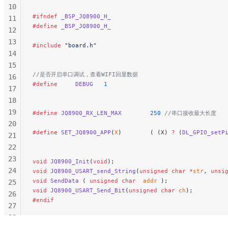
10
146
#ifndef
 _BSP_JQ8900_H_
11
147
#define
 _BSP_JQ8900_H_
12
148
13
149
#include
 "board.h"
14
150
15
151
//是否开启串口调试，查看WIFI回显数据
16
152
#define
     DEBUG
   1
17
153
18
154
19
#define
 JQ8900_RX_LEN_MAX
        250
 //串口接收最大长度
155
20
156
#define
 SET_JQ8900_APP
(
X
)        ( (X) 
?
 (
DL_GPIO_setP
21
157
22
158
23
void
 JQ8900_Init
(
void
);
159
24
void
 JQ8900_USART_send_String
(
unsigned
 char
 *
str
, 
unsi
160
void
 SendData
 ( 
unsigned
 char
  addr
 );
25
161
void
 JQ8900_USART_Send_Bit
(
unsigned
 char
 ch
);
26
162
#endif
27
163
28