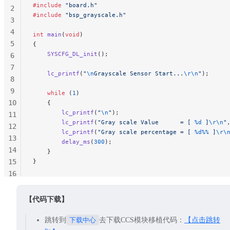
#include
 "board.h"
2
#include
 "bsp_grayscale.h"
3
4
int
 main
(
void
)
5
{
    SYSCFG_DL_init
();
6
7
    lc_printf
(
"
\n
Grayscale Sensor Start...
\r\n
"
);
8
9
    while
 (
1
)
10
    {
        lc_printf
(
"
\n
"
);
11
        lc_printf
(
"Gray scale Value      = [ 
%d
 ]
\r\n
"
12
        lc_printf
(
"Gray scale percentage = [ 
%d%%
 ]
\r\
13
        delay_ms
(
300
);
14
    }
15
}
16
17
18
【代码下载】
19
跳转到
下载中心
去下载CCS模块移植代码：
【点击跳转