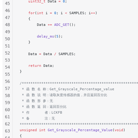
    uint32_t
 Data 
=
 0
;
45
46
    for
(
int
 i 
=
 0
; i 
<
 SAMPLES; i
++
)
47
    {
48
        Data 
+=
 ADC_GET
();
49
        delay_ms
(
5
);
50
    }
51
52
    Data 
=
 Data 
/
 SAMPLES;
53
    return
 Data;
54
}
55
56
/*****************************************************
57
 * 函 数 名 称：Get_Grayscale_Percentage_value
 * 函 数 说 明：读取灰度传感器的值，并且返回百分比
58
 * 函 数 形 参：无
59
 * 函 数 返 回：返回百分比
60
 * 作       者：LCKFB
61
 * 备       注：无
62
******************************************************
unsigned
 int
 Get_Grayscale_Percentage_Value
(
void
)
63
{