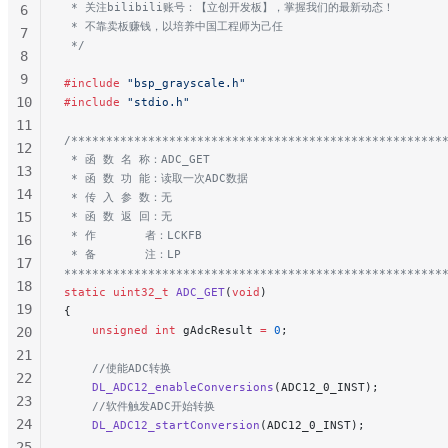
 * 关注bilibili账号：【立创开发板】，掌握我们的最新动态！
6
 * 不靠卖板赚钱，以培养中国工程师为己任
7
 */
8
9
#include
 "bsp_grayscale.h"
10
#include
 "stdio.h"
11
/*****************************************************
12
 * 函 数 名 称：ADC_GET
13
 * 函 数 功 能：读取一次ADC数据
14
 * 传 入 参 数：无
15
 * 函 数 返 回：无
 * 作       者：LCKFB
16
 * 备       注：LP
17
******************************************************
18
static
 uint32_t
 ADC_GET
(
void
)
19
{
    unsigned
 int
 gAdcResult 
=
 0
;
20
21
    //使能ADC转换
22
    DL_ADC12_enableConversions
(ADC12_0_INST);
23
    //软件触发ADC开始转换
24
    DL_ADC12_startConversion
(ADC12_0_INST);
25