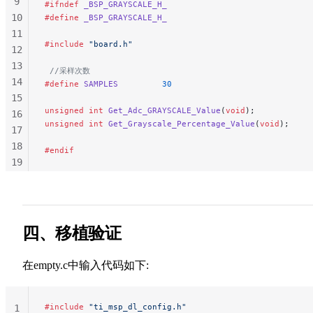
9
#ifndef
 _BSP_GRAYSCALE_H_
84
10
#define
 _BSP_GRAYSCALE_H_
85
11
86
#include
 "board.h"
12
87
13
 //采样次数
88
14
#define
 SAMPLES
         30
15
unsigned
 int
 Get_Adc_GRAYSCALE_Value
(
void
);
16
unsigned
 int
 Get_Grayscale_Percentage_Value
(
void
);
17
18
#endif
19
20
21
22
23
四、移植验证
24
25
在empty.c中输入代码如下:
#include
 "ti_msp_dl_config.h"
1