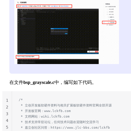
在文件
bsp_grayscale.c
中，编写如下代码。
/*
1
 * 立创开发板软硬件资料与相关扩展板软硬件资料官网全部开源
2
 * 开发板官网：www.lckfb.com
3
 * 文档网站：wiki.lckfb.com
4
 * 技术支持常驻论坛，任何技术问题欢迎随时交流学习
5
 * 嘉立创社区问答：https://www.jlc-bbs.com/lckfb