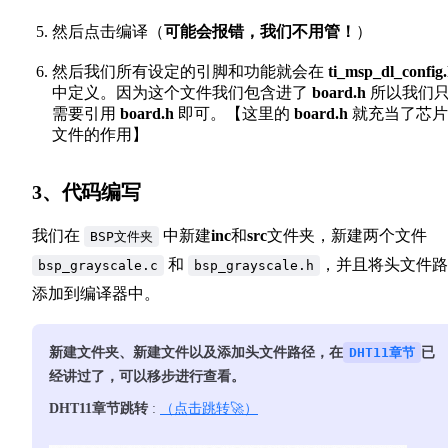
然后点击编译（
可能会报错，我们不用管！
）
然后我们所有设定的引脚和功能就会在
ti_msp_dl_config
中定义。因为这个文件我们包含进了
board.h
所以我们
需要引用
board.h
即可。【这里的
board.h
就充当了芯片
文件的作用】
3、代码编写
我们在
中新建
inc
和
src
文件夹，新建两个文件
BSP文件夹
和
，并且将头文件路
bsp_grayscale.c
bsp_grayscale.h
添加到编译器中。
新建文件夹、新建文件以及添加头文件路径，在
DHT11章节
已
经讲过了，可以移步进行查看。
DHT11章节跳转
:
（点击跳转🚀）