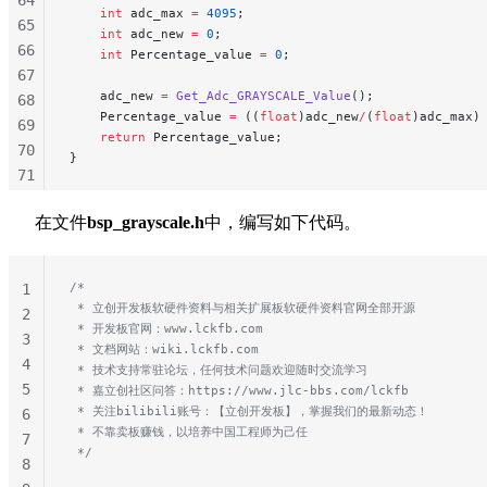
64
    int
 adc_max 
=
 4095
;
65
    int
 adc_new 
=
 0
;
66
    int
 Percentage_value 
=
 0
;
67
    adc_new 
=
 Get_Adc_GRAYSCALE_Value
();
68
    Percentage_value 
=
 ((
float
)adc_new
/
(
float
)adc_max)
69
    return
 Percentage_value;
70
}
71
72
在文件
bsp_grayscale.h
中，编写如下代码。
73
74
75
/*
1
76
 * 立创开发板软硬件资料与相关扩展板软硬件资料官网全部开源
2
77
 * 开发板官网：www.lckfb.com
3
78
 * 文档网站：wiki.lckfb.com
4
 * 技术支持常驻论坛，任何技术问题欢迎随时交流学习
79
5
 * 嘉立创社区问答：https://www.jlc-bbs.com/lckfb
80
 * 关注bilibili账号：【立创开发板】，掌握我们的最新动态！
6
81
 * 不靠卖板赚钱，以培养中国工程师为己任
7
82
 */
8
83