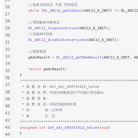
    //如果当前状态 不是 空闲状态
26
    while
 (
DL_ADC12_getStatus
(ADC12_0_INST) 
!=
 DL_ADC1
27
28
    //清除触发转换状态
29
    DL_ADC12_stopConversion
(ADC12_0_INST);
    //失能ADC转换
30
    DL_ADC12_disableConversions
(ADC12_0_INST);
31
32
    //获取数据
33
    gAdcResult 
=
 DL_ADC12_getMemResult
(ADC12_0_INST, A
34
    return
 gAdcResult;
35
}
36
/*****************************************************
37
 * 函 数 名 称：Get_Adc_GRAYSCALE_Value
38
 * 函 数 说 明：对保存的数据进行平均值计算后输出
 * 函 数 形 参：
39
 * 函 数 返 回：对应扫描的ADC值
40
 * 作       者：LCKFB
41
 * 备       注：无
42
******************************************************
43
unsigned
 int
 Get_Adc_GRAYSCALE_Value
(
void
)
{
44