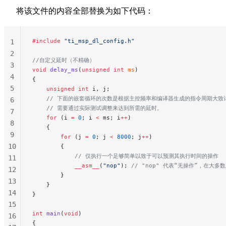
将该文件的内容全部替换为如下代码：
#include
 "ti_msp_dl_config.h"
1
2
//自定义延时（不精确）
3
void
 delay_ms
(
unsigned
 int
 ms
)
4
{
5
    unsigned
 int
 i, j;
    // 下面的嵌套循环的次数是根据主控频率和编译器生成的指令周期大致
6
    // 需要通过实际测试调整来达到所需的延时。
7
    for
 (i 
=
 0
; i 
<
 ms; i
++
)
8
    {
9
        for
 (j 
=
 0
; j 
<
 8000
; j
++
)
10
        {
            // 仅执行一个足够简单以致于可以预测其执行时间的操作
11
            __asm__
(
"
nop
"
);
 // "nop" 代表“无操作”，在
12
        }
13
    }
14
}
15
int
 main
(
void
)
16
{