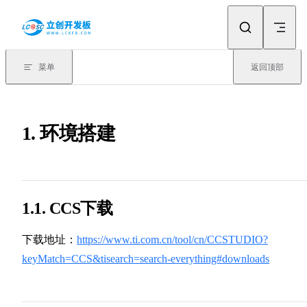
Skip to content
菜单
返回顶部
1. 环境搭建
1.1. CCS下载
下载地址：
https://www.ti.com.cn/tool/cn/CCSTUDIO?
keyMatch=CCS&tisearch=search-everything#downloads