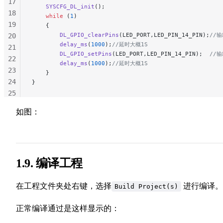
17
    SYSCFG_DL_init
();
18
    while
 (
1
)
19
    {
        DL_GPIO_clearPins
(LED_PORT,LED_PIN_14_PIN);
//
20
        delay_ms
(
1000
);
//延时大概1S
21
        DL_GPIO_setPins
(LED_PORT,LED_PIN_14_PIN);
  //
22
        delay_ms
(
1000
);
//延时大概1S
23
    }
24
}
25
26
如图：
27
28
29
1.9. 编译工程
在工程文件夹处右键，选择
进行编译。
Build Project(s)
正常编译通过是这样显示的：