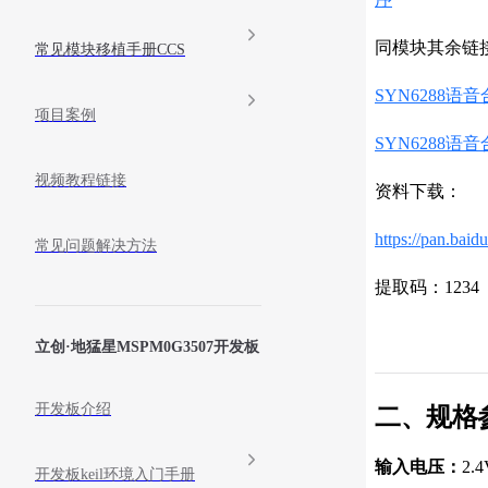
同模块其余链
常见模块移植手册CCS
SYN6288语
项目案例
SYN6288语
视频教程链接
资料下载：
https://pan.b
常见问题解决方法
提取码：1234
立创·地猛星MSPM0G3507开发板
开发板介绍
二、规格
输入电压：
2.
开发板keil环境入门手册