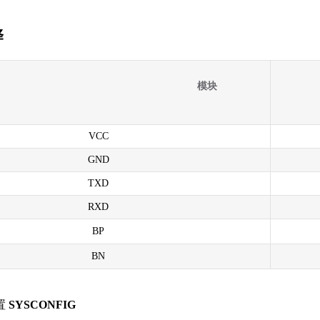
择
模块
VCC
GND
TXD
RXD
BP
BN
置
SYSCONFIG