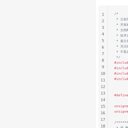
/*
1
 * 立
2
 * 开发
3
 * 文档网
4
 * 技
5
 * 嘉立创
 * 关
6
 * 不
7
 */
8
#inclu
9
#inclu
10
#inclu
#inclu
11
12
13
#defin
14
15
unsign
unsign
16
17
/*****
18
 * 函 数