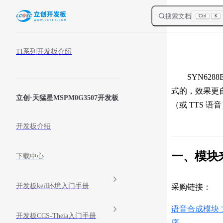
Skip to content
搜索文档
Ctrl
K
Sidebar Navigation
TI系列开发板介绍
SYN6288
式的，效果更自
立创·天猛星MSPM0G3507开发板
（或 TTS 语
开发板介绍
一、模块
下载中心
开发板keil环境入门手册
采购链接：
语音合成模块 文本
开发板CCS-Theia入门手册
序