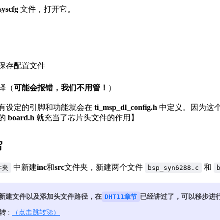
syscfg
文件，打开它。
保存配置文件
译（
可能会报错，我们不用管！
）
有设定的引脚和功能就会在
ti_msp_dl_config.h
中定义。因为这
的
board.h
就充当了芯片头文件的作用】
写
中新建
inc
和
src
文件夹，新建两个文件
和
件夹
bsp_syn6288.c
新建文件以及添加头文件路径，在
DHT11章节
已经讲过了，可以移步进
跳转
:
（点击跳转🚀）