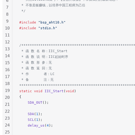
6
 * 不靠卖板赚钱，以培养中国工程师为己任
7
 */
8
9
#include
 "bsp_aht10.h"
10
#include
 "stdio.h"
11
12
/*****************************************************
13
 * 函 数 名 称：IIC_Start
14
 * 函 数 说 明：IIC起始时序
15
 * 函 数 形 参：无
 * 函 数 返 回：无
16
 * 作       者：LC
17
 * 备       注：无
18
******************************************************
19
static
 void
 IIC_Start
(
void
)
{
20
    SDA_OUT
();
21
22
    SDA
(
1
);
23
    SCL
(
1
);
24
    delay_us
(
4
);
25