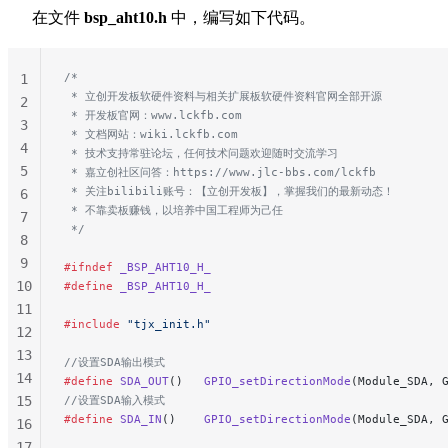
279
在文件
bsp_aht10.h
中，编写如下代码。
280
281
282
/*
1
 * 立创开发板软硬件资料与相关扩展板软硬件资料官网全部开源
283
2
 * 开发板官网：www.lckfb.com
284
3
 * 文档网站：wiki.lckfb.com
285
4
 * 技术支持常驻论坛，任何技术问题欢迎随时交流学习
286
5
 * 嘉立创社区问答：https://www.jlc-bbs.com/lckfb
287
 * 关注bilibili账号：【立创开发板】，掌握我们的最新动态！
6
 * 不靠卖板赚钱，以培养中国工程师为己任
288
7
 */
289
8
290
9
#ifndef
 _BSP_AHT10_H_
291
10
#define
 _BSP_AHT10_H_
292
11
#include
 "tjx_init.h"
293
12
294
13
//设置SDA输出模式
295
14
#define
 SDA_OUT
()   
GPIO_setDirectionMode
(Module_SDA, 
296
15
//设置SDA输入模式
#define
 SDA_IN
()    
GPIO_setDirectionMode
(Module_SDA, 
297
16
298
17