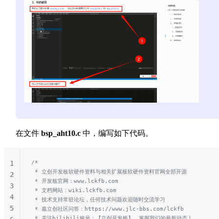
在文件
bsp_aht10.c
中，编写如下代码。
/*
1
 * 立创开发板软硬件资料与相关扩展板软硬件资料官网全部开源
2
 * 开发板官网：www.lckfb.com
3
 * 文档网站：wiki.lckfb.com
4
 * 技术支持常驻论坛，任何技术问题欢迎随时交流学习
5
 * 嘉立创社区问答：https://www.jlc-bbs.com/lckfb
 * 关注bilibili账号：【立创开发板】，掌握我们的最新动态！