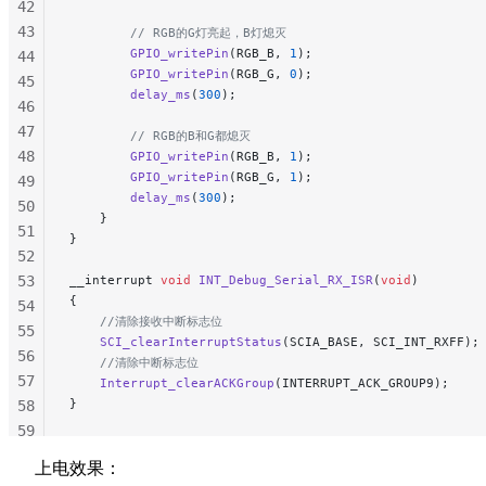
42
43
        // RGB的G灯亮起，B灯熄灭
        GPIO_writePin
(RGB_B, 
1
);
44
        GPIO_writePin
(RGB_G, 
0
);
45
        delay_ms
(
300
);
46
47
        // RGB的B和G都熄灭
48
        GPIO_writePin
(RGB_B, 
1
);
        GPIO_writePin
(RGB_G, 
1
);
49
        delay_ms
(
300
);
50
    }
51
}
52
53
__interrupt 
void
 INT_Debug_Serial_RX_ISR
(
void
)
{
54
    //清除接收中断标志位
55
    SCI_clearInterruptStatus
(SCIA_BASE, SCI_INT_RXFF);
56
    //清除中断标志位
57
    Interrupt_clearACKGroup
(INTERRUPT_ACK_GROUP9);
}
58
59
60
上电效果：
61