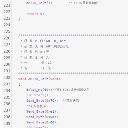
    AHT10_Init
();
        // GPIO重新初始化
221
222
    return
 0
;
223
}
224
225
/*****************************************************
226
 * 函 数 名 称：AHT10_Init
227
 * 函 数 说 明：AHT10的初始化
228
 * 函 数 形 参：无
 * 函 数 返 回：无
229
 * 作       者：LC
230
 * 备       注：无
231
******************************************************
232
void
 AHT10_Init
(
void
)
233
{
    delay_ms
(
50
);
//延时50ms让传感器稳定
234
    IIC_Start
();
235
    Send_Byte
(
0x
70
);
  //获取状态
236
    //初始化校准
237
    Send_Byte
(
0x
e1
);
238
    Send_Byte
(
0x
08
);
    Send_Byte
(
0x
00
);
239
    IIC_Stop
();