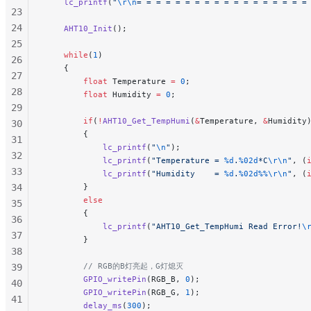
    lc_printf
(
"
\r\n
= = = = = = = = = = = = = = = = = =
23
24
    AHT10_Init
();
25
    while
(
1
)
26
    {
27
        float
 Temperature 
=
 0
;
28
        float
 Humidity 
=
 0
;
29
        if
(
!
AHT10_Get_TempHumi
(
&
Temperature, 
&
Humidity
30
        {
31
            lc_printf
(
"
\n
"
);
32
            lc_printf
(
"Temperature = 
%d
.
%02d
*C
\r\n
"
, (
33
            lc_printf
(
"Humidity    = 
%d
.
%02d%%\r\n
"
, (
34
        }
        else
35
        {
36
            lc_printf
(
"AHT10_Get_TempHumi Read Error!
\
37
        }
38
        // RGB的B灯亮起，G灯熄灭
39
        GPIO_writePin
(RGB_B, 
0
);
40
        GPIO_writePin
(RGB_G, 
1
);
41
        delay_ms
(
300
);