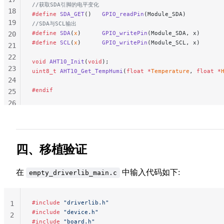
//获取SDA引脚的电平变化
299
18
#define
 SDA_GET
()   
GPIO_readPin
(Module_SDA)
300
19
//SDA与SCL输出
301
#define
 SDA
(
x
)      
GPIO_writePin
(Module_SDA, x)
20
#define
 SCL
(
x
)      
GPIO_writePin
(Module_SCL, x)
302
21
303
22
void
 AHT10_Init
(
void
);
304
23
uint8_t
 AHT10_Get_TempHumi
(
float
 *
Temperature
, 
float
 *
305
24
306
#endif
25
307
26
308
27
309
28
310
29
四、移植验证
311
30
312
31
313
在
中输入代码如下:
empty_driverlib_main.c
314
315
#include
 "driverlib.h"
1
316
#include
 "device.h"
2
317
#include
 "board.h"