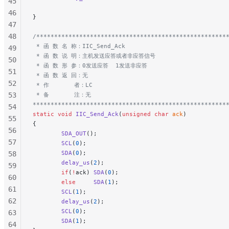
45
46
}
47
48
/*****************************************************
 * 函 数 名 称：IIC_Send_Ack
49
 * 函 数 说 明：主机发送应答或者非应答信号
50
 * 函 数 形 参：0发送应答  1发送非应答
51
 * 函 数 返 回：无
52
 * 作       者：LC
53
 * 备       注：无
******************************************************
54
static
 void
 IIC_Send_Ack
(
unsigned
 char
 ack
)
55
{
56
        SDA_OUT
();
57
        SCL
(
0
);
        SDA
(
0
);
58
        delay_us
(
2
);
59
        if
(
!
ack) 
SDA
(
0
);
60
        else
     SDA
(
1
);
61
        SCL
(
1
);
62
        delay_us
(
2
);
        SCL
(
0
);
63
        SDA
(
1
);
64