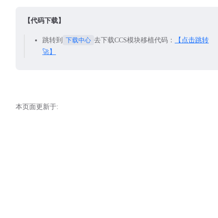
62
63
【代码下载】
64
跳转到
下载中心
去下载CCS模块移植代码：
【点击跳转
65
🚀】
66
67
68
69
70
本页面更新于:
71
72