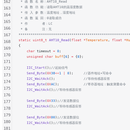
162
 * 函 数 名 称：AHT10_Read
 * 函 数 功 能：读取AHT10的温湿度数据
163
 * 传 入 参 数：温度地址，湿度地址
164
 * 函 数 返 回：0读取成功
165
 * 作       者：LC
166
 * 备       注：无
167
******************************************************
static
 uint8_t
 AHT10_Read
(
float
 *
Temperature
, 
float
 *
H
168
{
169
    char
 timeout 
=
 0
;
170
    unsigned
 char
 buff
[
6
] 
=
 {
0
};
171
    IIC_Start
();
//起始信号
172
    Send_Byte
(
0X
38
<<
1
 |
 0
);
     //器件地址+写命令
173
    I2C_WaitAck
();
              //等待传感器应答
174
    Send_Byte
(
0X
AC
);
            //寄存器地址：触发测量命令
175
    I2C_WaitAck
();
//等待传感器应答
176
    Send_Byte
(
0X
33
);
//发送数据位
177
    I2C_WaitAck
();
//等待传感器应答
178
179
    Send_Byte
(
0X
00
);
//发送数据位
180
    I2C_WaitAck
();
//等待传感器应答
181