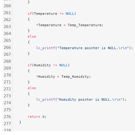
    }
260
261
    if
(Temperature 
!=
 NULL
)
262
    {
        *
Temperature 
=
 Temp_Temperature;
263
    }
264
    else
265
    {
266
        lc_printf
(
"Temperature pointer is NULL.
\r\n
"
);
    }
267
268
    if
(Humidity 
!=
 NULL
)
269
    {
270
        *
Humidity 
=
 Temp_Humidity;
271
    }
    else
272
    {
273
        lc_printf
(
"Humidity pointer is NULL.
\r\n
"
);
274
    }
275
276
    return
 0
;
}
277
278