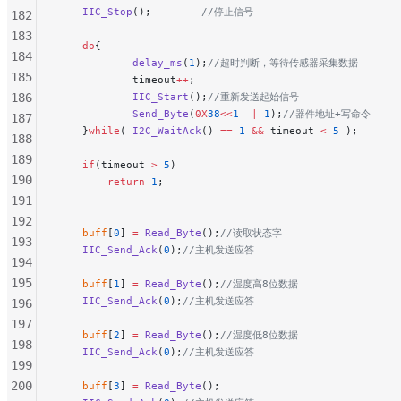
    IIC_Stop
();
        //停止信号
182
183
    do
{
184
            delay_ms
(
1
);
//超时判断，等待传感器采集数据
185
            timeout
++
;
186
            IIC_Start
();
//重新发送起始信号
            Send_Byte
(
0X
38
<<
1
  |
 1
);
//器件地址+写命令
187
    }
while
( 
I2C_WaitAck
() 
==
 1
 &&
 timeout 
<
 5
 );
188
189
    if
(timeout 
>
 5
)
190
        return
 1
;
191
192
    buff
[
0
] 
=
 Read_Byte
();
//读取状态字
193
    IIC_Send_Ack
(
0
);
//主机发送应答
194
195
    buff
[
1
] 
=
 Read_Byte
();
//湿度高8位数据
    IIC_Send_Ack
(
0
);
//主机发送应答
196
197
    buff
[
2
] 
=
 Read_Byte
();
//湿度低8位数据
198
    IIC_Send_Ack
(
0
);
//主机发送应答
199
200
    buff
[
3
] 
=
 Read_Byte
();