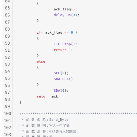
84
        {
85
                ack_flag
--
;
86
                delay_us
(
3
);
        }
87
88
        if
( ack_flag 
<=
 0
 )
89
        {
90
                IIC_Stop
();
91
                return
 1
;
        }
92
        else
93
        {
94
                SCL
(
0
);
95
                SDA_OUT
();
        }
96
                SDA
(
0
);
97
        return
 ack;
98
}
99
100
/*****************************************************
 * 函 数 名 称：Send_Byte
101
 * 函 数 说 明：写入一个字节
102
 * 函 数 形 参：dat要写人的数据
103