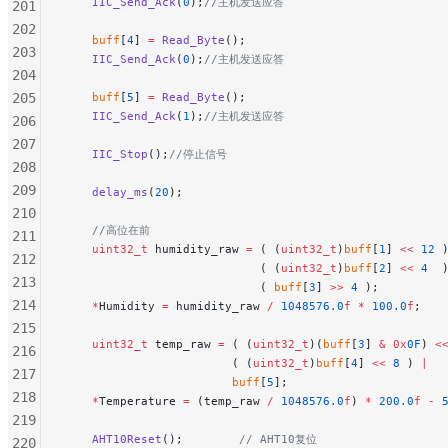
    IIC_Send_Ack
(
0
);
//主机发送应答
201
202
    buff
[
4
] 
=
 Read_Byte
();
203
    IIC_Send_Ack
(
0
);
//主机发送应答
204
205
    buff
[
5
] 
=
 Read_Byte
();
    IIC_Send_Ack
(
1
);
//主机发送应答
206
207
    IIC_Stop
();
//停止信号
208
209
    delay_ms
(
20
);
210
    //高位在前
211
    uint32_t
 humidity_raw 
=
 ( (
uint32_t
)
buff
[
1
] 
<<
 12
 
212
                            ( (
uint32_t
)
buff
[
2
] 
<<
 4
  
213
                            ( 
buff
[
3
] 
>>
 4
 );
214
    *
Humidity 
=
 humidity_raw 
/
 1048576.0
f
 *
 100.0
f
;
215
    uint32_t
 temp_raw 
=
 ( (
uint32_t
)(
buff
[
3
] 
&
 0x
0F
) 
<
216
                        ( (
uint32_t
)
buff
[
4
] 
<<
 8
 ) 
|
217
                        buff
[
5
];
218
    *
Temperature 
=
 (temp_raw 
/
 1048576.0
f
) 
*
 200.0
f
 -
 
219
    AHT10Reset
();
        // AHT10复位
220