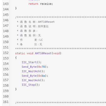
143
        return
 receive;
}
144
145
/*****************************************************
146
 * 函 数 名 称：AHT10Reset
147
 * 函 数 说 明：软件复位
148
 * 函 数 形 参：
 * 函 数 返 回：无
149
 * 作       者：LC
150
 * 备       注：无
151
******************************************************
152
static
 void
 AHT10Reset
(
void
)
{
153
    IIC_Start
();
154
    Send_Byte
(
0x
70
);
155
    I2C_WaitAck
();
156
    Send_Byte
(
0x
ba
);
157
    I2C_WaitAck
();
    IIC_Stop
();
158
}
159
160
161
/*****************************************************