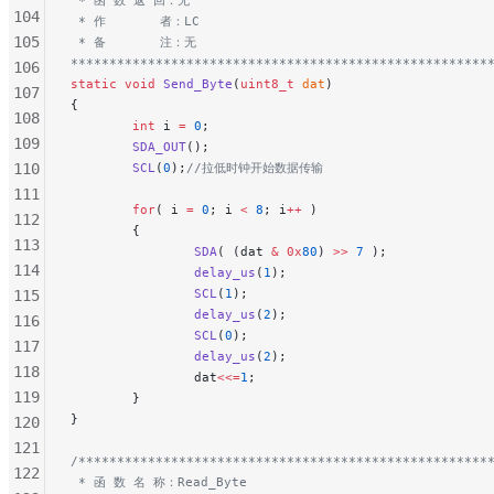
 * 函 数 返 回：无
104
 * 作       者：LC
105
 * 备       注：无
******************************************************
106
static
 void
 Send_Byte
(
uint8_t
 dat
)
107
{
108
        int
 i 
=
 0
;
109
        SDA_OUT
();
110
        SCL
(
0
);
//拉低时钟开始数据传输
111
        for
( i 
=
 0
; i 
<
 8
; i
++
 )
112
        {
113
                SDA
( (dat 
&
 0x
80
) 
>>
 7
 );
114
                delay_us
(
1
);
                SCL
(
1
);
115
                delay_us
(
2
);
116
                SCL
(
0
);
117
                delay_us
(
2
);
118
                dat
<<=
1
;
119
        }
}
120
121
/*****************************************************
122
 * 函 数 名 称：Read_Byte