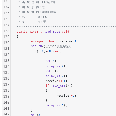
123
 * 函 数 说 明：IIC读时序
124
 * 函 数 形 参：无
 * 函 数 返 回：读到的数据
125
 * 作       者：LC
126
 * 备       注：无
127
******************************************************
128
static
 uint8_t
 Read_Byte
(
void
)
129
{
        unsigned
 char
 i,receive
=
0
;
130
        SDA_IN
();
//SDA设置为输入
131
        for
(i
=
0
;i
<
8
;i
++
 )
132
        {
133
                SCL
(
0
);
                delay_us
(
2
);
134
                SCL
(
1
);
135
                delay_us
(
2
);
136
                receive
<<=
1
;
137
                if
( 
SDA_GET
() )
138
                {
                      receive
|=
1
;
139
                }
140
                delay_us
(
1
);
141
        }
142
        SCL
(
0
);