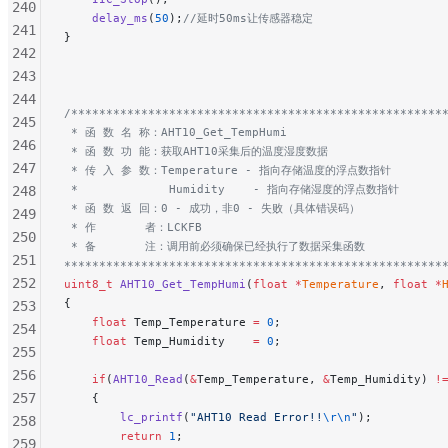
240
    delay_ms
(
50
);
//延时50ms让传感器稳定
241
}
242
243
244
/*****************************************************
245
 * 函 数 名 称：AHT10_Get_TempHumi
246
 * 函 数 功 能：获取AHT10采集后的温度湿度数据
247
 * 传 入 参 数：Temperature - 指向存储温度的浮点数指针
 *             Humidity    - 指向存储湿度的浮点数指针
248
 * 函 数 返 回：0 - 成功，非0 - 失败（具体错误码）
249
 * 作       者：LCKFB
250
 * 备       注：调用前必须确保已经执行了数据采集函数
251
******************************************************
252
uint8_t
 AHT10_Get_TempHumi
(
float
 *
Temperature
, 
float
 *
{
253
    float
 Temp_Temperature 
=
 0
;
254
    float
 Temp_Humidity    
=
 0
;
255
256
    if
(
AHT10_Read
(
&
Temp_Temperature, 
&
Temp_Humidity) 
!
257
    {
        lc_printf
(
"AHT10 Read Error!!
\r\n
"
);
258
        return
 1
;
259