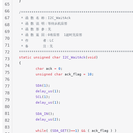
}
65
66
/*****************************************************
67
 * 函 数 名 称：I2C_WaitAck
 * 函 数 说 明：等待从机应答
68
 * 函 数 形 参：无
69
 * 函 数 返 回：0有应答  1超时无应答
70
 * 作       者：LC
71
 * 备       注：无
72
******************************************************
static
 unsigned
 char
 I2C_WaitAck
(
void
)
73
{
74
        char
 ack 
=
 0
;
75
        unsigned
 char
 ack_flag 
=
 10
;
76
        SDA
(
1
);
77
        delay_us
(
1
);
78
        SCL
(
1
);
79
        delay_us
(
1
);
80
81
        SDA_IN
();
        delay_us
(
2
);
82
83
        while
( (
SDA_GET
()
==
1
) 
&&
 ( ack_flag ) )