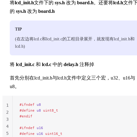
将
lcd_init.h
文件下的
sys.h
改为
board.h
。还要将
lcd.h
文件
的
sys.h
改为
board.h
TIP
(在左边将lcd.c和lcd_init.c的工程目录展开，就发现有lcd_init.h和
lcd.h)
将
lcd_init.c
和
lcd.c
中的
delay.h
注释掉
首先分别在lcd_init.h与lcd.h文件中定义三个宏，u32、u16与
u8。
#ifndef
 u8
1
#define
 u8
 uint8_t
2
#endif
3
4
#ifndef
 u16
5
#define
 u16
 uint16_t