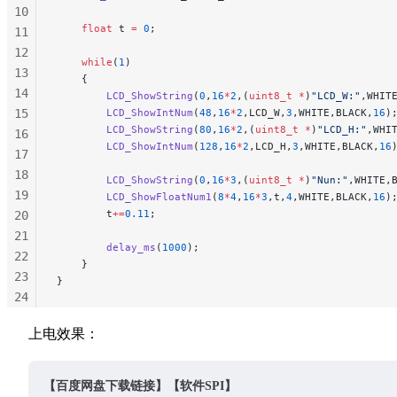
10
    float
 t 
=
 0
;
11
12
    while
(
1
)
13
    {
14
        LCD_ShowString
(
0
,
16
*
2
,(
uint8_t
 *
)
"LCD_W:"
,WHIT
15
        LCD_ShowIntNum
(
48
,
16
*
2
,LCD_W,
3
,WHITE,BLACK,
16
)
        LCD_ShowString
(
80
,
16
*
2
,(
uint8_t
 *
)
"LCD_H:"
,WHI
16
        LCD_ShowIntNum
(
128
,
16
*
2
,LCD_H,
3
,WHITE,BLACK,
16
17
18
        LCD_ShowString
(
0
,
16
*
3
,(
uint8_t
 *
)
"Nun:"
,WHITE,
19
        LCD_ShowFloatNum1
(
8
*
4
,
16
*
3
,t,
4
,WHITE,BLACK,
16
)
        t
+=
0.11
;
20
21
        delay_ms
(
1000
);
22
    }
23
}
24
25
上电效果：
26
27
28
【百度网盘下载链接】【软件SPI】