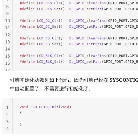
#define
 LCD_RES_Clr
()  
DL_GPIO_clearPins
(GPIO_PORT,GPI
8
#define
 LCD_RES_Set
()  
DL_GPIO_setPins
(GPIO_PORT,GPIO_
9
10
#define
 LCD_DC_Clr
()   
DL_GPIO_clearPins
(GPIO_PORT,GPI
#define
 LCD_DC_Set
()   
DL_GPIO_setPins
(GPIO_PORT,GPIO_
11
12
#define
 LCD_CS_Clr
()   
DL_GPIO_clearPins
(GPIO_PORT,GPI
13
#define
 LCD_CS_Set
()   
DL_GPIO_setPins
(GPIO_PORT,GPIO_
14
15
#define
 LCD_BLK_Clr
()  
DL_GPIO_clearPins
(GPIO_PORT,GPI
#define
 LCD_BLK_Set
()  
DL_GPIO_setPins
(GPIO_PORT,GPIO_
16
17
18
引脚初始化函数见如下代码。因为引脚已经在
SYSCONFI
19
中自动配置了，不需要进行初始化了。
void
 LCD_GPIO_Init
(
void
)
1
{
2
3
}
4