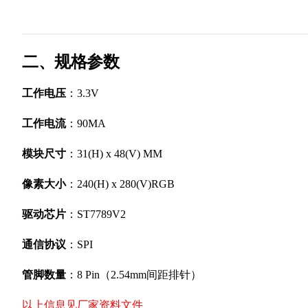
二、规格参数
工作电压
：3.3V
工作电流
：90MA
模块尺寸
：31(H) x 48(V) MM
像素大小
：240(H) x 280(V)RGB
驱动芯片
：ST7789V2
通信协议
：SPI
管脚数量
：8 Pin（2.54mm间距排针）
以上信息见厂家资料文件