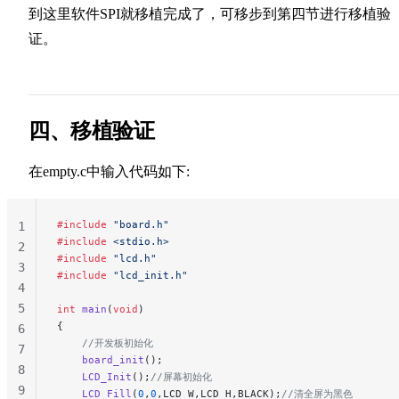
到这里软件SPI就移植完成了，可移步到第四节进行移植验
证。
四、移植验证
在empty.c中输入代码如下:
#include
 "board.h"
1
#include
 <stdio.h>
2
#include
 "lcd.h"
3
#include
 "lcd_init.h"
4
5
int
 main
(
void
)
{
6
    //开发板初始化
7
    board_init
();
8
    LCD_Init
();
//屏幕初始化
9
    LCD_Fill
(
0
,
0
,LCD_W,LCD_H,BLACK);
//清全屏为黑色