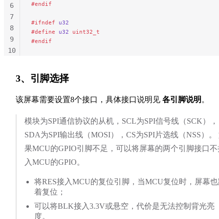
#endif
6
7
#ifndef
 u32
8
#define
 u32
 uint32_t
9
#endif
10
11
3、引脚选择
该屏幕需要设置8个接口，具体接口说明见
各引脚说明
。
模块为SPI通信协议的从机，SCL为SPI信号线（SCK），
SDA为SPI输出线（MOSI），CS为SPI片选线（NSS）。
果MCU的GPIO引脚不足，可以将屏幕的两个引脚接口不
入MCU的GPIO。
将RES接入MCU的复位引脚，当MCU复位时，屏幕也
着复位；
可以将BLK接入3.3V或悬空，代价是无法控制背光亮
度。