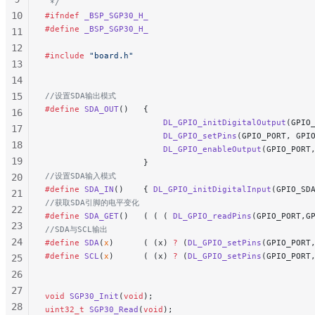
 */
227
10
#ifndef
 _BSP_SGP30_H_
228
#define
 _BSP_SGP30_H_
11
229
12
230
#include
 "board.h"
13
231
14
232
15
//设置SDA输出模式
233
#define
 SDA_OUT
()   {                                 
16
234
                        DL_GPIO_initDigitalOutput
(GPIO
17
                        DL_GPIO_setPins
(GPIO_PORT, GPI
235
18
                        DL_GPIO_enableOutput
(GPIO_PORT
236
19
                    }
237
//设置SDA输入模式
20
238
#define
 SDA_IN
()    { 
DL_GPIO_initDigitalInput
(GPIO_SD
21
239
//获取SDA引脚的电平变化
22
#define
 SDA_GET
()   ( ( ( 
DL_GPIO_readPins
(GPIO_PORT,G
240
23
//SDA与SCL输出
241
24
#define
 SDA
(
x
)      ( (x) 
?
 (
DL_GPIO_setPins
(GPIO_PORT
242
#define
 SCL
(
x
)      ( (x) 
?
 (
DL_GPIO_setPins
(GPIO_PORT
25
243
26
244
27
void
 SGP30_Init
(
void
);
245
28
uint32_t
 SGP30_Read
(
void
);
246