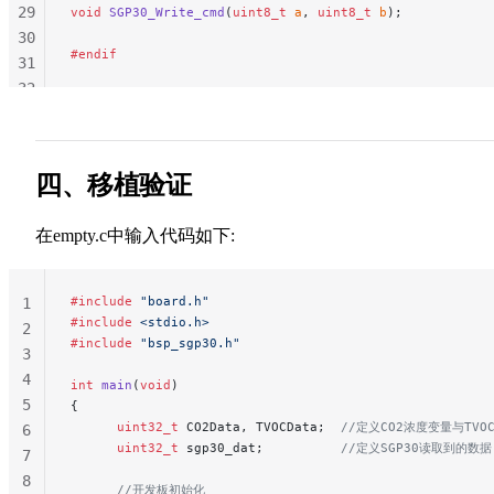
29
void
 SGP30_Write_cmd
(
uint8_t
 a
, 
uint8_t
 b
);
247
30
248
#endif
31
249
32
250
33
251
34
252
35
253
四、移植验证
36
254
37
255
在empty.c中输入代码如下:
38
256
257
#include
 "board.h"
1
258
#include
 <stdio.h>
2
259
#include
 "bsp_sgp30.h"
3
4
int
 main
(
void
)
5
{
      uint32_t
 CO2Data, TVOCData;
  //定义CO2浓度变量与TVO
6
      uint32_t
 sgp30_dat;
          //定义SGP30读取到的数据
7
8
      //开发板初始化