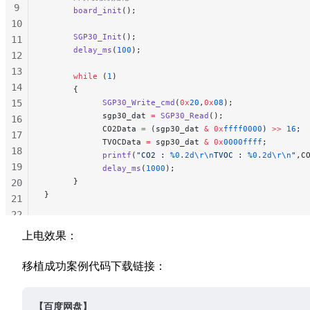
9
      board_init
();
10
      SGP30_Init
();
11
      delay_ms
(
100
);
12
13
      while
 (
1
)
14
      {
15
            SGP30_Write_cmd
(
0x
20
,
0x
08
);
            sgp30_dat 
=
 SGP30_Read
();
                
16
            CO2Data 
=
 (sgp30_dat 
&
 0x
ffff0000
) 
>>
 16
;
 
17
            TVOCData 
=
 sgp30_dat 
&
 0x
0000ffff
;
       
18
            printf
(
"CO2 : 
%0.2d\r\n
TVOC : 
%0.2d\r\n
"
,C
19
            delay_ms
(
1000
);
      }
20
}
21
22
23
上电效果：
24
25
移植成功案例代码下载链接：
26
【百度网盘】