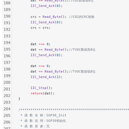
	  dat 
+=
 Read_Byte
();
//CO2数据低8位
188
	  IIC_Send_Ack
(
0
);
189
190
	  crc 
=
 Read_Byte
();
 //CO2的CRC校验
	  IIC_Send_Ack
(
0
);
191
	  crc 
=
 crc;
192
193
194
	  dat 
<<=
 8
;
195
	  dat 
+=
 Read_Byte
();
//TVOC数据高8位
	  IIC_Send_Ack
(
0
);
196
197
	  dat 
<<=
 8
;
198
	  dat 
+=
 Read_Byte
();
//TVOC数据低8位
199
	  IIC_Send_Ack
(
1
);
200
	  IIC_Stop
();
201
	  return
(dat);
202
}
203
204
/*****************************************************
205
 * 函 数 名 称：SGP30_Init
 * 函 数 说 明：SGP30初始化
206
 * 函 数 形 参：无
207