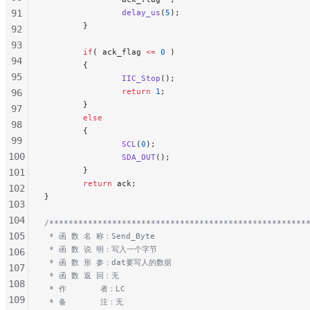
91
                delay_us
(
5
);
        }
92
93
        if
( ack_flag 
<=
 0
 )
94
        {
95
                IIC_Stop
();
                return
 1
;
96
        }
97
        else
98
        {
99
                SCL
(
0
);
100
                SDA_OUT
();
        }
101
        return
 ack;
102
}
103
104
/*****************************************************
105
 * 函 数 名 称：Send_Byte
 * 函 数 说 明：写入一个字节
106
 * 函 数 形 参：dat要写人的数据
107
 * 函 数 返 回：无
108
 * 作       者：LC
109
 * 备       注：无