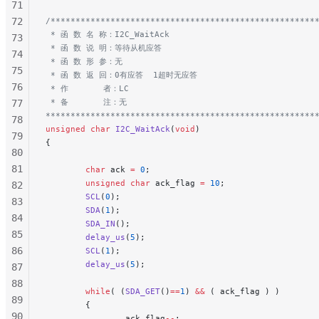
71
72
/*****************************************************
 * 函 数 名 称：I2C_WaitAck
73
 * 函 数 说 明：等待从机应答
74
 * 函 数 形 参：无
75
 * 函 数 返 回：0有应答  1超时无应答
76
 * 作       者：LC
 * 备       注：无
77
******************************************************
78
unsigned
 char
 I2C_WaitAck
(
void
)
79
{
80
81
        char
 ack 
=
 0
;
        unsigned
 char
 ack_flag 
=
 10
;
82
        SCL
(
0
);
83
        SDA
(
1
);
84
        SDA_IN
();
85
        delay_us
(
5
);
86
        SCL
(
1
);
        delay_us
(
5
);
87
88
        while
( (
SDA_GET
()
==
1
) 
&&
 ( ack_flag ) )
89
        {
90
                ack_flag
--
;