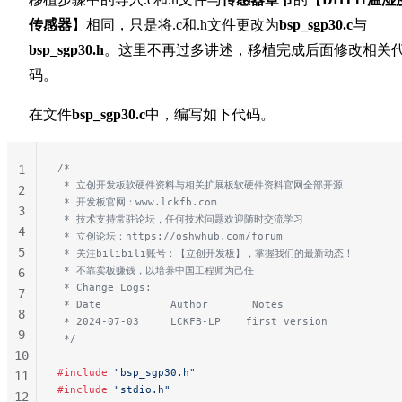
传感器
】相同，只是将.c和.h文件更改为
bsp_sgp30.c
与
bsp_sgp30.h
。这里不再过多讲述，移植完成后面修改相关
码。
在文件
bsp_sgp30.c
中，编写如下代码。
/*
1
 * 立创开发板软硬件资料与相关扩展板软硬件资料官网全部开源
2
 * 开发板官网：www.lckfb.com
3
 * 技术支持常驻论坛，任何技术问题欢迎随时交流学习
4
 * 立创论坛：https://oshwhub.com/forum
5
 * 关注bilibili账号：【立创开发板】，掌握我们的最新动态！
 * 不靠卖板赚钱，以培养中国工程师为己任
6
 * Change Logs:
7
 * Date           Author       Notes
8
 * 2024-07-03     LCKFB-LP    first version
9
 */
10
#include
 "bsp_sgp30.h"
11
#include
 "stdio.h"
12