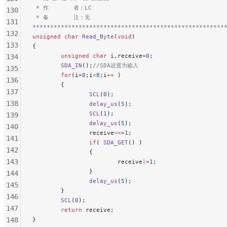
 * 作       者：LC
130
 * 备       注：无
131
******************************************************
132
unsigned
 char
 Read_Byte
(
void
)
133
{
        unsigned
 char
 i,receive
=
0
;
134
        SDA_IN
();
//SDA设置为输入
135
        for
(i
=
0
;i
<
8
;i
++
 )
136
        {
137
                SCL
(
0
);
138
                delay_us
(
5
);
                SCL
(
1
);
139
                delay_us
(
5
);
140
                receive
<<=
1
;
141
                if
( 
SDA_GET
() )
142
                {
143
                        receive
|=
1
;
                }
144
                delay_us
(
5
);
145
        }
146
        SCL
(
0
);
147
		return
 receive;
148
}