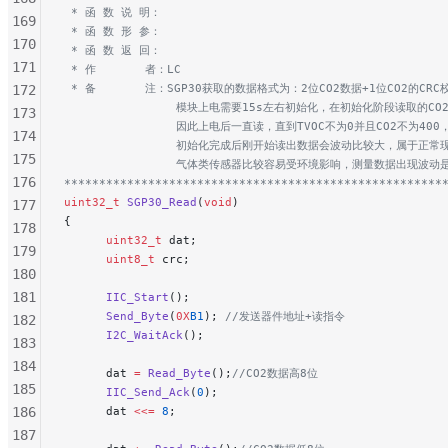
 * 函 数 说 明：
169
 * 函 数 形 参：
170
 * 函 数 返 回：
171
 * 作       者：LC
 * 备       注：SGP30获取的数据格式为：2位CO2数据+1位CO2的CRC
172
                模块上电需要15s左右初始化，在初始化阶段读取的CO2
173
                因此上电后一直读，直到TVOC不为0并且CO2不为40
174
                初始化完成后刚开始读出数据会波动比较大，属于
175
                气体类传感器比较容易受环境影响，测量数据出现
176
******************************************************
uint32_t
 SGP30_Read
(
void
)
177
{
178
	  uint32_t
 dat;
179
	  uint8_t
 crc;
180
181
	  IIC_Start
();
	  Send_Byte
(
0X
B1
);
 //发送器件地址+读指令
182
	  I2C_WaitAck
();
183
184
	  dat 
=
 Read_Byte
();
//CO2数据高8位
185
	  IIC_Send_Ack
(
0
);
186
	  dat 
<<=
 8
;
187