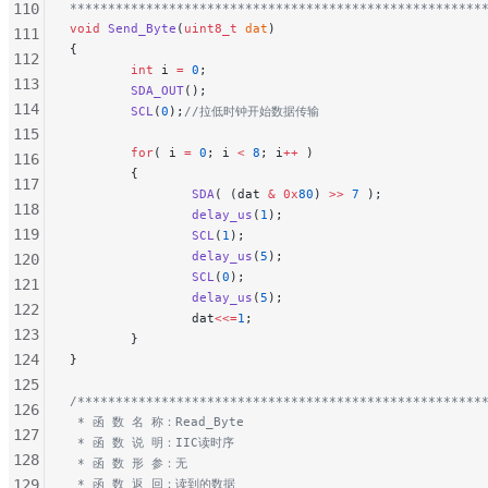
110
******************************************************
void
 Send_Byte
(
uint8_t
 dat
)
111
{
112
        int
 i 
=
 0
;
113
        SDA_OUT
();
114
        SCL
(
0
);
//拉低时钟开始数据传输
115
        for
( i 
=
 0
; i 
<
 8
; i
++
 )
116
        {
117
                SDA
( (dat 
&
 0x
80
) 
>>
 7
 );
118
                delay_us
(
1
);
119
                SCL
(
1
);
                delay_us
(
5
);
120
                SCL
(
0
);
121
                delay_us
(
5
);
122
                dat
<<=
1
;
123
        }
124
}
125
/*****************************************************
126
 * 函 数 名 称：Read_Byte
127
 * 函 数 说 明：IIC读时序
128
 * 函 数 形 参：无
129
 * 函 数 返 回：读到的数据