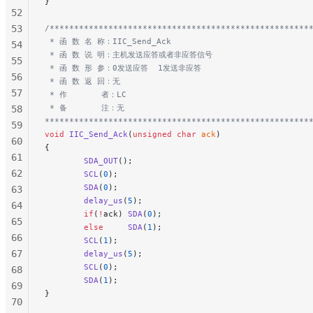
}
52
53
/*****************************************************
 * 函 数 名 称：IIC_Send_Ack
54
 * 函 数 说 明：主机发送应答或者非应答信号
55
 * 函 数 形 参：0发送应答  1发送非应答
56
 * 函 数 返 回：无
57
 * 作       者：LC
 * 备       注：无
58
******************************************************
59
void
 IIC_Send_Ack
(
unsigned
 char
 ack
)
60
{
61
        SDA_OUT
();
62
        SCL
(
0
);
        SDA
(
0
);
63
        delay_us
(
5
);
64
        if
(
!
ack) 
SDA
(
0
);
65
        else
     SDA
(
1
);
66
        SCL
(
1
);
67
        delay_us
(
5
);
        SCL
(
0
);
68
        SDA
(
1
);
69
}
70