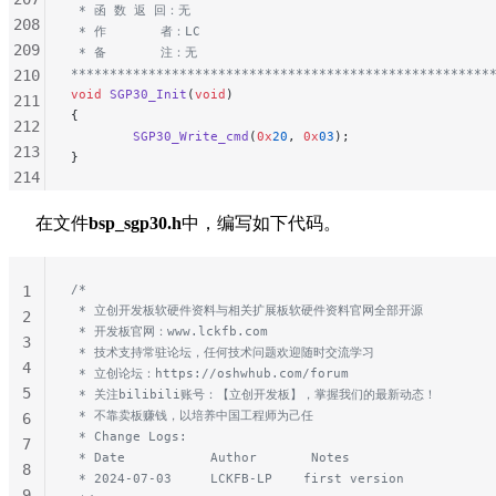
 * 函 数 返 回：无
208
 * 作       者：LC
209
 * 备       注：无
******************************************************
210
void
 SGP30_Init
(
void
)
211
{
212
		SGP30_Write_cmd
(
0x
20
, 
0x
03
);
213
}
214
215
在文件
bsp_sgp30.h
中，编写如下代码。
216
217
218
/*
1
219
 * 立创开发板软硬件资料与相关扩展板软硬件资料官网全部开源
2
220
 * 开发板官网：www.lckfb.com
3
 * 技术支持常驻论坛，任何技术问题欢迎随时交流学习
221
4
 * 立创论坛：https://oshwhub.com/forum
222
5
 * 关注bilibili账号：【立创开发板】，掌握我们的最新动态！
223
 * 不靠卖板赚钱，以培养中国工程师为己任
6
224
 * Change Logs:
7
225
 * Date           Author       Notes
8
 * 2024-07-03     LCKFB-LP    first version
226
9