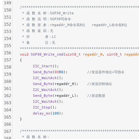
149
/*****************************************************
150
 * 函 数 名 称：SGP30_Write
151
 * 函 数 说 明：SGP30写命令
152
 * 函 数 形 参：regaddr_H命令高8位   regaddr_L命令低8位
 * 函 数 返 回：无
153
 * 作       者：LC
154
 * 备       注：无
155
******************************************************
156
void
 SGP30_Write_cmd
(
uint8_t
 regaddr_H
, 
uint8_t
 regadd
157
{
	  IIC_Start
();
158
	  Send_Byte
(
0X
B0
);
         //发送器件地址+写指令
159
	  I2C_WaitAck
();
160
	  Send_Byte
(regaddr_H);
    //发送控制地址
161
	  I2C_WaitAck
();
162
	  Send_Byte
(regaddr_L);
    //发送数据
	  I2C_WaitAck
();
163
	  IIC_Stop
();
164
	  delay_ms
(
100
);
165
}
166
167
/*****************************************************
 * 函 数 名 称：
168